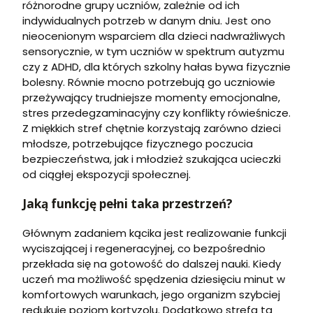
różnorodne grupy uczniów, zależnie od ich
indywidualnych potrzeb w danym dniu. Jest ono
nieocenionym wsparciem dla dzieci nadwrażliwych
sensorycznie, w tym uczniów w spektrum autyzmu
czy z ADHD, dla których szkolny hałas bywa fizycznie
bolesny. Równie mocno potrzebują go uczniowie
przeżywający trudniejsze momenty emocjonalne,
stres przedegzaminacyjny czy konflikty rówieśnicze.
Z miękkich stref chętnie korzystają zarówno dzieci
młodsze, potrzebujące fizycznego poczucia
bezpieczeństwa, jak i młodzież szukająca ucieczki
od ciągłej ekspozycji społecznej.
Jaką funkcję pełni taka przestrzeń?
Głównym zadaniem kącika jest realizowanie funkcji
wyciszającej i regeneracyjnej, co bezpośrednio
przekłada się na gotowość do dalszej nauki. Kiedy
uczeń ma możliwość spędzenia dziesięciu minut w
komfortowych warunkach, jego organizm szybciej
redukuje poziom kortyzolu. Dodatkowo strefa ta