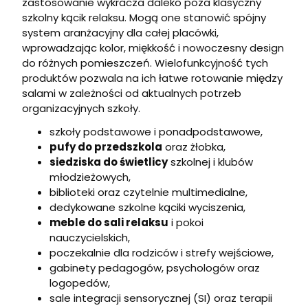
zastosowanie wykracza daleko poza klasyczny
szkolny kącik relaksu. Mogą one stanowić spójny
system aranżacyjny dla całej placówki,
wprowadzając kolor, miękkość i nowoczesny design
do różnych pomieszczeń. Wielofunkcyjność tych
produktów pozwala na ich łatwe rotowanie między
salami w zależności od aktualnych potrzeb
organizacyjnych szkoły.
szkoły podstawowe i ponadpodstawowe,
pufy do przedszkola
oraz żłobka,
siedziska do świetlicy
szkolnej i klubów
młodzieżowych,
biblioteki oraz czytelnie multimedialne,
dedykowane szkolne kąciki wyciszenia,
meble do sali relaksu
i pokoi
nauczycielskich,
poczekalnie dla rodziców i strefy wejściowe,
gabinety pedagogów, psychologów oraz
logopedów,
sale integracji sensorycznej (SI) oraz terapii