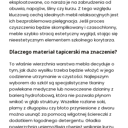
eksploatowane, co naraża je na zabrudzenia od
obuwia, napojów, śliny czy kurzu. Z tego względu
kluczową cechą idealnych mebli relaksacyjnych jest
ich bezproblemowa pielęgnacja. Jeśli proces
czyszczenia będzie skomplikowany i czasochłonny,
meble szybko stracą estetyczny wygląd, stając się
nieestetycznym elementem szkolnego korytarza.
Dlaczego materiał tapicerski ma znaczenie?
To właśnie wierzchnia warstwa mebla decyduje o
tym, jak dużo wysiłku trzeba będzie włożyć w jego
codzienne utrzymanie w czystości. Najlepszym
wyborem do szkół są specjalistyczne tkaniny
powlekane medyczne lub nowoczesne dzianiny z
barierą hydrofobową, która nie pozwala płynom
wnikać w głąb struktury. Wszelkie rozlane soki,
plamy z długopisu czy błoto przyniesione z dworu
można usunąć za pomocą wilgotnej ściereczki z
dodatkiem łagodnego detergentu. Gładka
powierzchnia uniemożliwia również wnikanie kurzu,