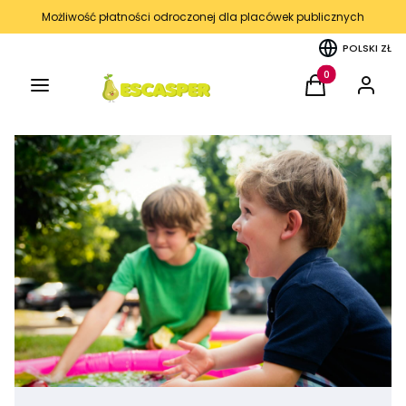
Możliwość płatności odroczonej dla placówek publicznych
POLSKI
ZŁ
Menu
Produkty w kos
Koszyk
Zaloguj 