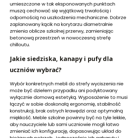
umieszczone w tak eksponowanych punktach
muszą cechować się wyjątkową trwałością i
odpornością na uszkodzenia mechaniczne. Dobrze
zaplanowany kącik na korytarzu diametralnie
zmienia oblicze szkolnej przerwy, zamieniając
betonową przestrzeń w nowoczesną strefę
chilloutu.
Jakie siedziska, kanapy i pufy dla
uczniów wybrać?
Wybór konkretnych mebli do strefy wyciszenia nie
może być dziełem przypadku ani podyktowany
wyłącznie domową estetyką. Wyposażenie to musi
łączyć w sobie doskonałą ergonomię, stabilność
konstrukcji, brak ostrych krawędzi oraz optymalną
miękkość. Meble szkolne powinny być na tyle lekkie,
aby nauczyciele lub sami uczniowie mogli łatwo
zmieniać ich konfigurację, dopasowując układ do
bieżących potrzeb. Jednocześnie ich gabaryty i