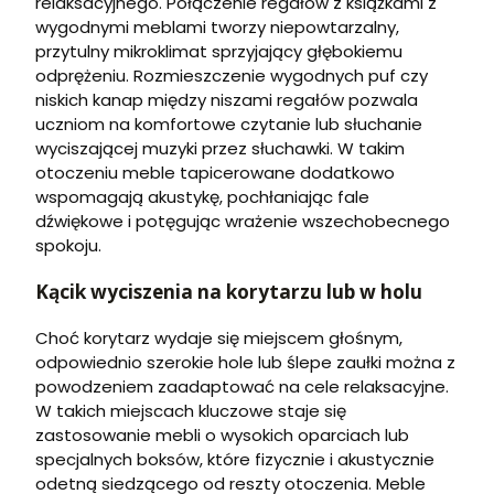
relaksacyjnego. Połączenie regałów z książkami z
wygodnymi meblami tworzy niepowtarzalny,
przytulny mikroklimat sprzyjający głębokiemu
odprężeniu. Rozmieszczenie wygodnych puf czy
niskich kanap między niszami regałów pozwala
uczniom na komfortowe czytanie lub słuchanie
wyciszającej muzyki przez słuchawki. W takim
otoczeniu meble tapicerowane dodatkowo
wspomagają akustykę, pochłaniając fale
dźwiękowe i potęgując wrażenie wszechobecnego
spokoju.
Kącik wyciszenia na korytarzu lub w holu
Choć korytarz wydaje się miejscem głośnym,
odpowiednio szerokie hole lub ślepe zaułki można z
powodzeniem zaadaptować na cele relaksacyjne.
W takich miejscach kluczowe staje się
zastosowanie mebli o wysokich oparciach lub
specjalnych boksów, które fizycznie i akustycznie
odetną siedzącego od reszty otoczenia. Meble