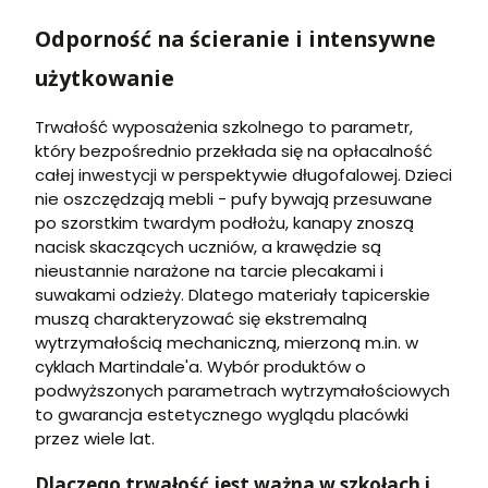
Odporność na ścieranie i intensywne
użytkowanie
Trwałość wyposażenia szkolnego to parametr,
który bezpośrednio przekłada się na opłacalność
całej inwestycji w perspektywie długofalowej. Dzieci
nie oszczędzają mebli - pufy bywają przesuwane
po szorstkim twardym podłożu, kanapy znoszą
nacisk skaczących uczniów, a krawędzie są
nieustannie narażone na tarcie plecakami i
suwakami odzieży. Dlatego materiały tapicerskie
muszą charakteryzować się ekstremalną
wytrzymałością mechaniczną, mierzoną m.in. w
cyklach Martindale'a. Wybór produktów o
podwyższonych parametrach wytrzymałościowych
to gwarancja estetycznego wyglądu placówki
przez wiele lat.
Dlaczego trwałość jest ważna w szkołach i