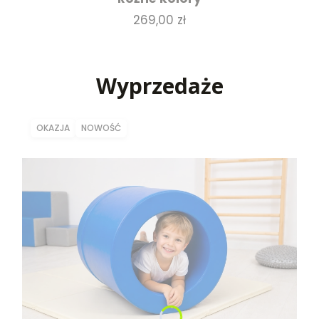
Cena
269,00 zł
Wyprzedaże
OKAZJA
NOWOŚĆ