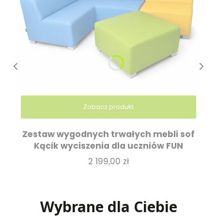
Zobacz produkt
Zestaw wygodnych trwałych mebli sof
Kącik wyciszenia dla uczniów FUN
Cena
2 199,00 zł
Wybrane dla Ciebie