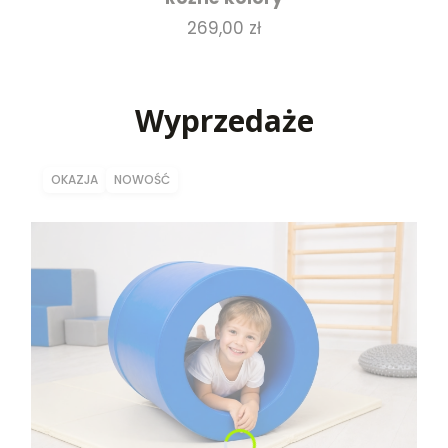
Cena
269,00 zł
Wyprzedaże
OKAZJA
NOWOŚĆ