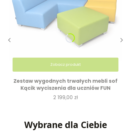
Zobacz produkt
Zestaw wygodnych trwałych mebli sof
Kącik wyciszenia dla uczniów FUN
Cena
2 199,00 zł
Wybrane dla Ciebie