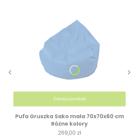
Zobacz produkt
Pufa Gruszka Sako mała 70x70x60 cm
Różne kolory
Cena
269,00 zł