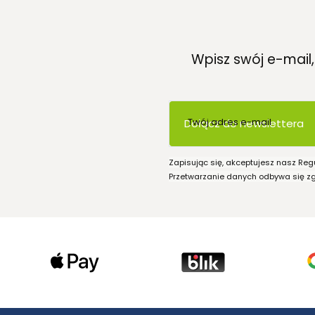
Wpisz swój e-mail
Twój adres e-mail
Dołącz do newslettera
Zapisując się, akceptujesz nasz Reg
Przetwarzanie danych odbywa się zgo