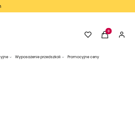
h
Ulubione
Produkty w kos
Koszyk
Zaloguj 
cyjne
Wyposażenie przedszkoli
Promocyjne ceny