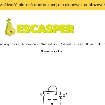
Możliwość płatności odroczonej dla placówek publicznyc
sensoryczna
Materace
Siedziska
Zabawki
Kształtki rehabilita
Nowe produkty