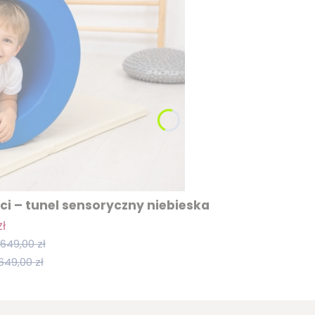
i – tunel sensoryczny niebieska
ł
649,00 zł
649,00 zł