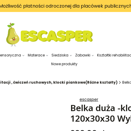
Możliwość płatności odroczonej dla placówek publicznyc
sensoryczna
Materace
Siedziska
Zabawki
Kształtki rehabilita
Nowe produkty
litacji , ćwiczeń ruchowych, klocki piankowe(Różne kształty)
Belk
escasper
Belka duża -kl
120x30x30 Wyb