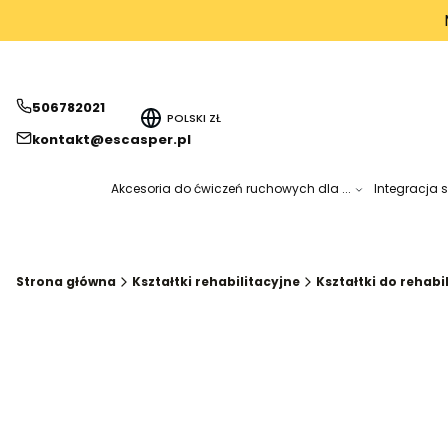
506782021
POLSKI
ZŁ
kontakt@escasper.pl
Akcesoria do ćwiczeń ruchowych dla ...
Integracja 
Strona główna
Kształtki rehabilitacyjne
Kształtki do rehabi