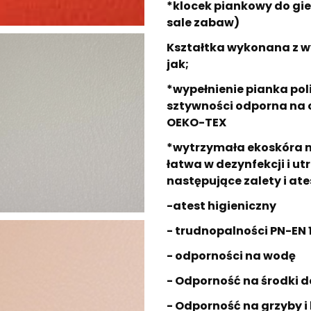
*klocek piankowy do gier
sale zabaw)
Kształtka wykonana z w
jak;
*wypełnienie pianka pol
sztywności odporna na 
OEKO-TEX
*wytrzymała ekoskóra m
łatwa w dezynfekcji i u
następujące zalety i ate
-atest higieniczny
- trudnopalności PN-EN 1
- odporności na wodę
- Odporność na środki 
- Odporność na grzyby i