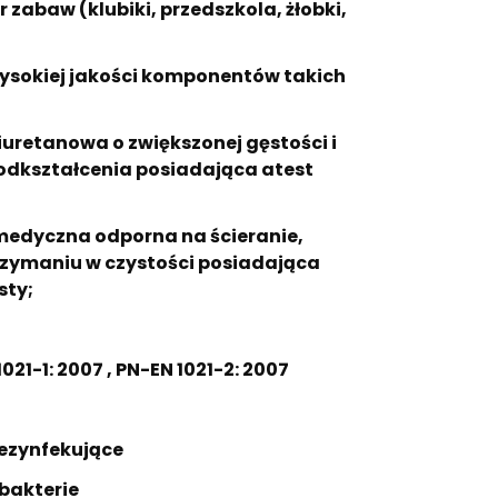
 zabaw (klubiki, przedszkola, żłobki,
ysokiej jakości komponentów takich
iuretanowa o zwiększonej gęstości i
odkształcenia posiadająca atest
edyczna odporna na ścieranie,
trzymaniu w czystości posiadająca
sty;
021-1: 2007 , PN-EN 1021-2: 2007
dezynfekujące
 bakterie