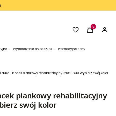
h
Ulubione
Produkty w kos
Koszyk
Zaloguj 
cyjne
Wyposażenie przedszkoli
Promocyjne ceny
a duża -klocek piankowy rehabilitacyjny 120x30x30 Wybierz swój kolor
ocek piankowy rehabilitacyjny
ierz swój kolor