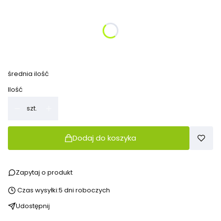
Wybierz wariant produktu:
Poszczególne warianty mogą różnić się ceną
*
kolor
Pokaż wszystkie kolory
średnia ilość
Ilość
szt.
Dodaj do koszyka
Zapytaj o produkt
Czas wysyłki:
5 dni roboczych
Udostępnij