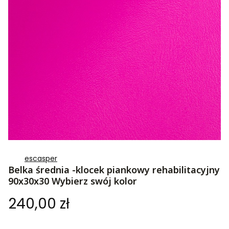
escasper
Belka średnia -klocek piankowy rehabilitacyjny
90x30x30 Wybierz swój kolor
Cena
240,00 zł