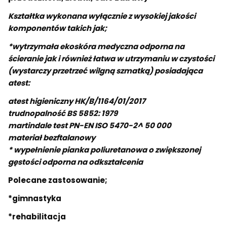
Kształtka wykonana wyłącznie z wysokiej jakości
komponentów takich jak;
*wytrzymała ekoskóra medyczna odporna na
ścieranie jak i również łatwa w utrzymaniu w czystości
(wystarczy przetrzeć wilgną szmatką) posiadająca
atest:
atest higieniczny HK/B/1164/01/2017
trudnopalność BS 5852: 1979
martindale test PN-EN ISO 5470-2^ 50 000
materiał bezftalanowy
*
wypełnienie pianka poliuretanowa o zwiększonej
gęstości
odporna na odkształcenia
Polecane zastosowanie;
*gimnastyka
*rehabilitacja