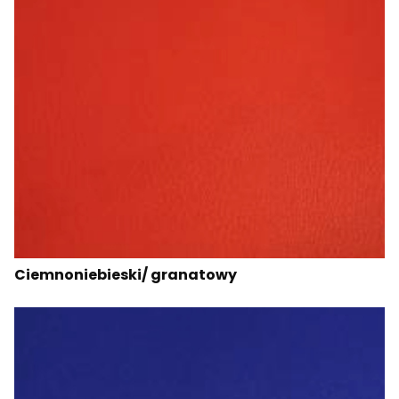
Ciemnoniebieski/ granatowy