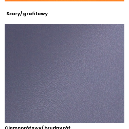
Szary/ grafitowy
Ciemnoróżowy/ brudny róż