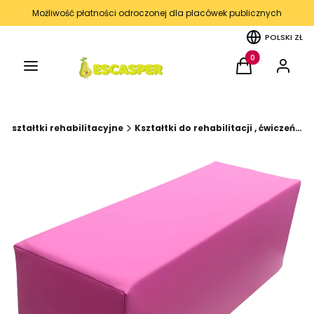
Możliwość płatności odroczonej dla placówek publicznych
POLSKI
ZŁ
Menu
Produkty w kos
Koszyk
Zaloguj 
Kształtki rehabilitacyjne
Kształtki do rehabilitacji , ćwiczeń ruchowych, klocki piankowe(Różne kształty)