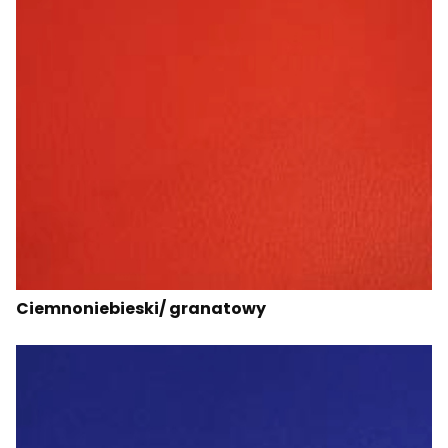
Ciemnoniebieski/ granatowy