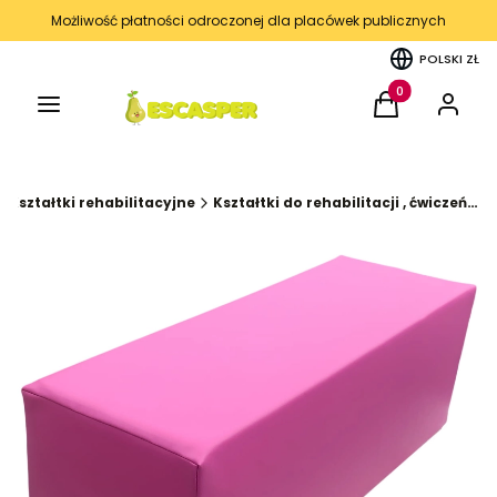
Możliwość płatności odroczonej dla placówek publicznych
POLSKI
ZŁ
Menu
Produkty w kos
Koszyk
Zaloguj 
Kształtki rehabilitacyjne
Kształtki do rehabilitacji , ćwiczeń ruchowych, klocki piankowe(Różne kształty)