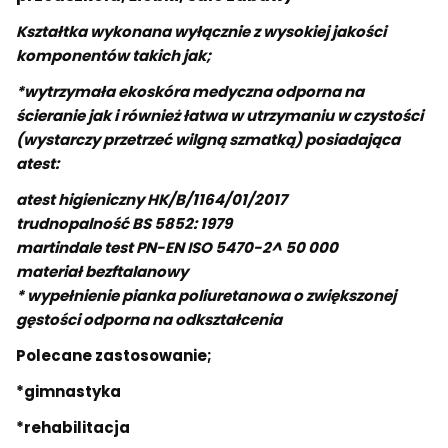
Kształtka wykonana wyłącznie z wysokiej jakości
komponentów takich jak;
*wytrzymała ekoskóra medyczna odporna na
ścieranie jak i również łatwa w utrzymaniu w czystości
(wystarczy przetrzeć wilgną szmatką) posiadająca
atest:
atest higieniczny HK/B/1164/01/2017
trudnopalność BS 5852: 1979
martindale test PN-EN ISO 5470-2^ 50 000
materiał bezftalanowy
*
wypełnienie pianka poliuretanowa o zwiększonej
gęstości
odporna na odkształcenia
Polecane zastosowanie;
*gimnastyka
*rehabilitacja