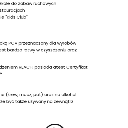
 szkole do zabaw ruchowych
estauracjach
ie "Kids Club"
łoką PCV przeznaczony dla wyrobów
est bardzo łatwy w czyszczeniu oraz
dzeniem REACH, posiada atest Certyfikat
®
ne (krew, mocz, pot) oraz na alkohol
oże być także używany na zewnątrz