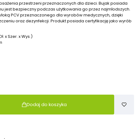
ażenia przestrzeni przeznaczonych dla dzieci. Bujak posiada
zemu jest bezpieczny podczas użytkowania go przez najmłodszych.
owłoką PCV przeznaczonego dla wyrobów medycznych, dzięki
czeniu oraz dezynfekcji. Produkt posiada certyfikację jako wyrób
ł. x Szer. x Wys.)
m
Dodaj do koszyka