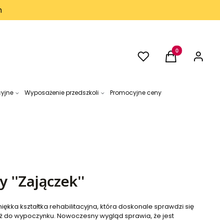
h
Ulubione
Produkty w kos
Koszyk
Zaloguj 
cyjne
Wyposażenie przedszkoli
Promocyjne ceny
 ''Zajączek''
iękka kształtka rehabilitacyjna, która doskonale sprawdzi się
ż do wypoczynku. Nowoczesny wygląd sprawia, że jest