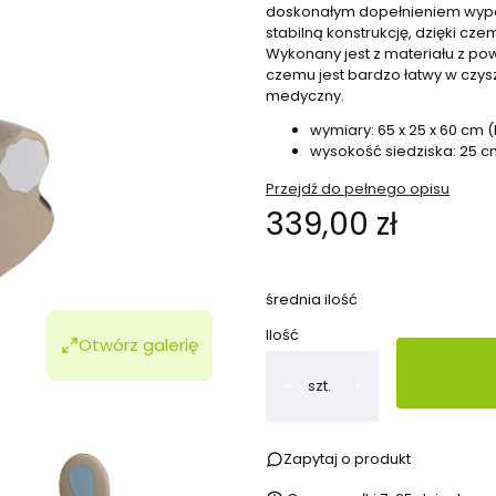
doskonałym dopełnieniem wypos
stabilną konstrukcję, dzięki c
Wykonany jest z materiału z p
czemu jest bardzo łatwy w czysz
medyczny.
wymiary: 65 x 25 x 60 cm (D
wysokość siedziska: 25 c
Przejdź do pełnego opisu
Cena
339,00 zł
średnia ilość
Ilość
Otwórz galerię
szt.
Zapytaj o produkt