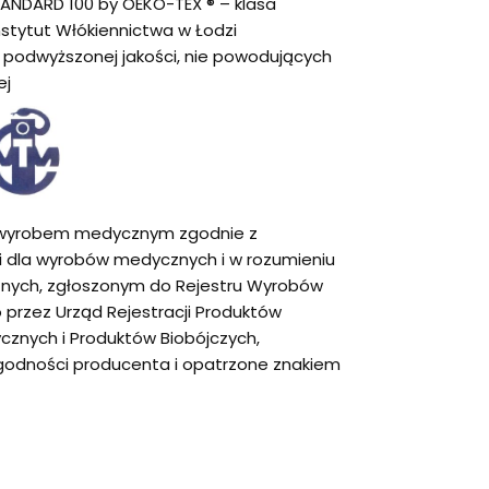
TANDARD 100 by OEKO-TEX ® – klasa
nstytut Włókiennictwa w Łodzi
podwyższonej jakości, nie powodujących
ej
są wyrobem medycznym zgodnie z
dla wyrobów medycznych i w rozumieniu
nych, zgłoszonym do Rejestru Wyrobów
rzez Urząd Rejestracji Produktów
znych i Produktów Biobójczych,
godności producenta i opatrzone znakiem