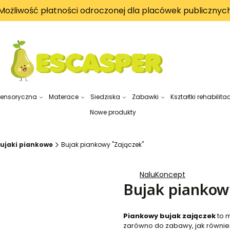
Możliwość płatności odroczonej dla placówek publicznyc
sensoryczna
Materace
Siedziska
Zabawki
Kształtki rehabilita
Nowe produkty
ujaki piankowe
Bujak piankowy ''Zajączek''
NaluKoncept
Bujak piankowy
Piankowy bujak zajączek
to m
zarówno do zabawy, jak równie