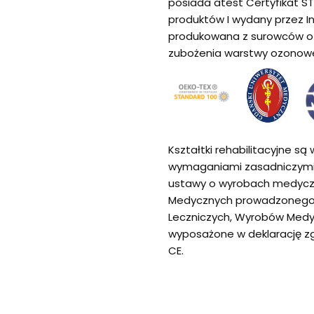
posiada atest Certyfikat S
produktów I wydany przez I
produkowana z surowców o 
zubożenia warstwy ozonow
Kształtki rehabilitacyjne 
wymaganiami zasadniczymi 
ustawy o wyrobach medycz
Medycznych prowadzonego p
Leczniczych, Wyrobów Medyc
wyposażone w deklarację z
CE.