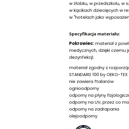
w żłobku, w przedszkolu, w
w kącikach dziecięcych w r
w "hotelach jako wyposażen
Specyfikacja materiału:
Pokrowiec:
materiał z pow
medycznych, dzięki czemu j
dezynfekcji:
materiał zgodny z rozporzą
STANDARD 100 by OEKO-TEX 
nie zawiera ftalanów
ognioodporny
odporny na płyny fizjologicz
odporny na UV, przez co m
odporny na zadrapania
olejoodporny