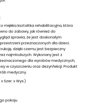
ych
r
o miękka kształtka rehabilitacyjna, która
ówno do zabawy, jak również do
gląd sprawia, że jest doskonałym
rzestrzeni przeznaczonych dla dzieci.
trukcję, dzięki czemu jest bezpieczny
ez najmłodszych. Wykonany jest z
przeznaczonego dla wyrobów medycznych,
twy w czyszczeniu oraz dezynfekcji. Produkt
wyrób medyczny.
 x Szer. x Wys.)
go pokoju