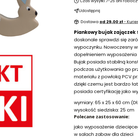
Czas wysyłki:
7-25 dni robocz
Udostępnij
Dostawa
od 29,00 zł
- Kurie
Piankowy bujak zajączek
t
doskonale sprawdzi się zar
wypoczynku. Nowoczesny wy
dopełnieniem wyposażenia p
Bujak posiada stabilną kons
podczas użytkowania go prz
materiału z powłoką PCV 
dzięki czemu jest bardzo ła
posiada certyfikację jako 
wymiary: 65 x 25 x 60 cm (Dł.
wysokość siedziska: 25 cm
Polecane zastosowanie:
jako wyposażenie dziecięce
w salach zabaw dla dzieci