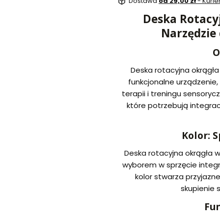
Dostawa
od 29,00 zł
- Kurie
Deska Rotacy
Narzędzie 
O
Deska rotacyjna okrągła
funkcjonalne urządzenie,
terapii i treningu sensory
które potrzebują integra
Kolor: 
Deska rotacyjna okrągła 
wyborem w sprzęcie integra
kolor stwarza przyjazne
skupienie s
Fun