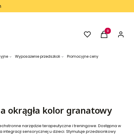
h
Ulubione
Produkty w kos
Koszyk
Zaloguj 
cyjne
Wyposażenie przedszkoli
Promocyjne ceny
na okrągła kolor granatowy
echstronne narzędzie terapeutyczne i treningowe. Dostępna w
 integracji sensorycznej u dzieci. Stymuluje przedsionkowy