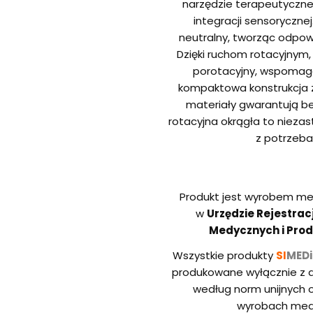
narzędzie terapeutyczne 
integracji sensorycznej
neutralny, tworząc odpowi
Dzięki ruchom rotacyjnym
porotacyjny, wspomagają
kompaktowa konstrukcja z
materiały gwarantują b
rotacyjna okrągła to niezast
z potrzebam
Produkt jest wyrobem me
w
Urzędzie Rejestra
Medycznych i Prod
Wszystkie produkty
SI
MED
produkowane wyłącznie z a
według norm unijnych 
wyrobach medy