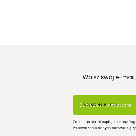
Wpisz swój e-mail
Twój adres e-mail
Dołącz do newslettera
Zapisując się, akceptujesz nasz Reg
Przetwarzanie danych odbywa się zgo