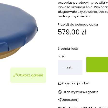
oczopląs porotacyjny, rozwija 
łatwość przenoszenia. Wykonan
długotrwałe użytkowanie. Dosko
motoryczny dziecka.
Przejdź do pełnego opisu
Cena
579,00 zł
średnia ilość
Ilość
szt.
Otwórz galerię
Zapytaj o produkt
Czas wysyłki:
48 godzin
Udostępnij