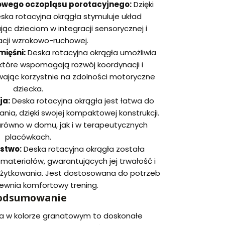
owego oczopląsu porotacyjnego:
Dzięki
ska rotacyjna okrągła stymuluje układ
c dzieciom w integracji sensorycznej i
cji wzrokowo-ruchowej.
mięśni:
Deska rotacyjna okrągła umożliwia
które wspomagają rozwój koordynacji i
wając korzystnie na zdolności motoryczne
dziecka.
ja:
Deska rotacyjna okrągła jest łatwa do
ia, dzięki swojej kompaktowej konstrukcji.
arówno w domu, jak i w terapeutycznych
placówkach.
ństwo:
Deska rotacyjna okrągła została
ateriałów, gwarantujących jej trwałość i
żytkowania. Jest dostosowana do potrzeb
pewnia komfortowy trening.
odsumowanie
ła w kolorze granatowym to doskonałe