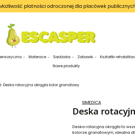
Możliwość płatności odroczonej dla placówek publicznyc
sensoryczna
Materace
Siedziska
Zabawki
Kształtki rehabilita
Nowe produkty
Deska rotacyjna okrągła kolor granatowy
SIMEDiCA
Deska rotacyj
Deska rotacyjna okrągła to wsz
kolorze granatowym, idealna dla