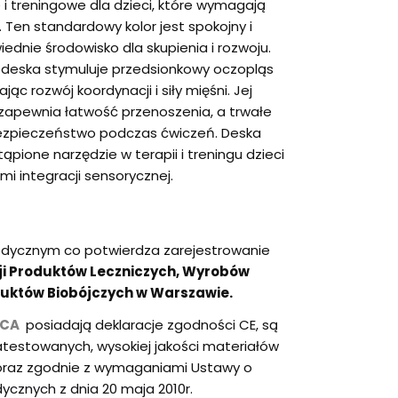
i treningowe dla dzieci, które wymagają
. Ten standardowy kolor jest spokojny i
ednie środowisko dla skupienia i rozwoju.
, deska stymuluje przedsionkowy oczopląs
c rozwój koordynacji i siły mięśni. Jej
apewnia łatwość przenoszenia, a trwałe
ezpieczeństwo podczas ćwiczeń. Deska
ąpione narzędzie w terapii i treningu dzieci
i integracji sensorycznej.
dycznym co potwierdza zarejestrowanie
cji Produktów Leczniczych, Wyrobów
uktów Biobójczych w Warszawie.
iCA
posiadają deklaracje zgodności CE, są
testowanych, wysokiej jakości materiałów
oraz zgodnie z wymaganiami Ustawy o
cznych z dnia 20 maja 2010r.