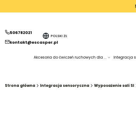
506782021
POLSKI
ZŁ
kontakt@escasper.pl
Akcesoria do ćwiczeń ruchowych dla ...
Integracja 
Strona główna
Integracja sensoryczna
Wyposażenie sali SI