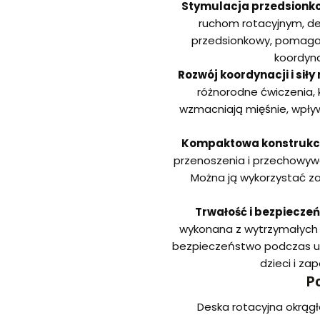
Stymulacja przedsionk
ruchom rotacyjnym, de
przedsionkowy, pomagają
koordyna
Rozwój koordynacji i siły 
różnorodne ćwiczenia, 
wzmacniają mięśnie, wpły
Kompaktowa konstrukc
przenoszenia i przechowywan
Można ją wykorzystać z
Trwałość i bezpiecze
wykonana z wytrzymałych m
bezpieczeństwo podczas u
dzieci i za
P
Deska rotacyjna okrąg