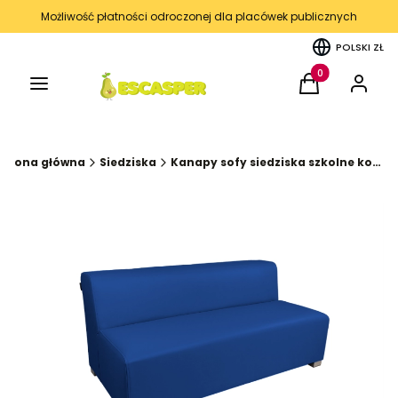
Możliwość płatności odroczonej dla placówek publicznych
POLSKI
ZŁ
Menu
Produkty w kos
Koszyk
Zaloguj 
Strona główna
Siedziska
Kanapy sofy siedziska szkolne korytarz kąciki wyciszenia kolekcja FUN