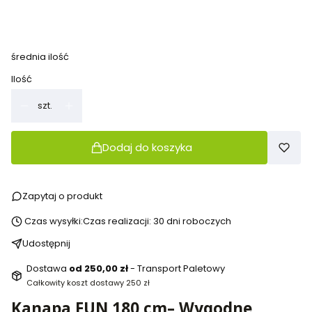
32 cm klasy 1-3
42 cm klasy 3-8 i dorośli
(+390,00 zł)
średnia ilość
Ilość
szt.
Dodaj do koszyka
Zapytaj o produkt
Czas wysyłki:
Czas realizacji: 30 dni roboczych
Udostępnij
Dostawa
od 250,00 zł
- Transport Paletowy
Całkowity koszt dostawy 250 zł
Kanapa FUN 180 cm– Wygodne