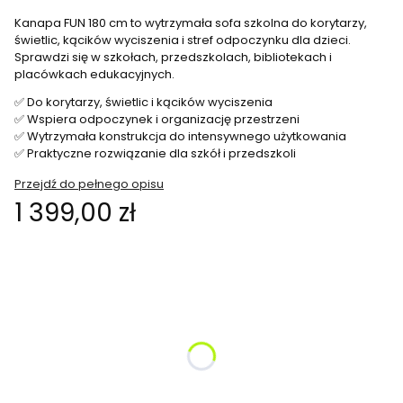
Kanapa FUN 180 cm to wytrzymała sofa szkolna do korytarzy,
świetlic, kącików wyciszenia i stref odpoczynku dla dzieci.
Sprawdzi się w szkołach, przedszkolach, bibliotekach i
placówkach edukacyjnych.
✅ Do korytarzy, świetlic i kącików wyciszenia
✅ Wspiera odpoczynek i organizację przestrzeni
✅ Wytrzymała konstrukcja do intensywnego użytkowania
✅ Praktyczne rozwiązanie dla szkół i przedszkoli
Przejdź do pełnego opisu
Cena
1 399,00 zł
Wybierz wariant produktu:
Poszczególne warianty mogą różnić się ceną
*
Kolor do wyboru
Pokaż wszystkie kolory
*
Proszę wybrać wysokość siedziska