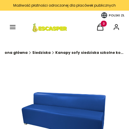
Możliwość płatności odroczonej dla placówek publicznych
POLSKI
ZŁ
Menu
Produkty w kos
Koszyk
Zaloguj 
Strona główna
Siedziska
Kanapy sofy siedziska szkolne korytarz kąciki wyciszenia kolekcja FUN