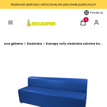
Możliwość płatności odroczonej dla placówek publicznych
POLSKI
ZŁ
Menu
Produkty w kos
Koszyk
Zaloguj 
Strona główna
Siedziska
Kanapy sofy siedziska szkolne korytarz kąciki wyciszenia kolekcja FUN