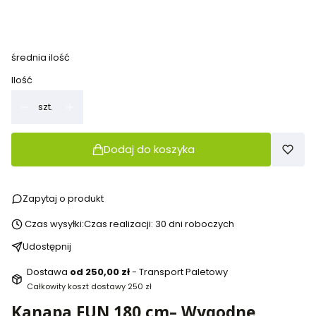
32 cm klasy 1-3
42 cm klasy 3-8 i dorośli
(+390,00 zł)
średnia ilość
Ilość
szt.
Dodaj do koszyka
Zapytaj o produkt
Czas wysyłki:
Czas realizacji: 30 dni roboczych
Udostępnij
Dostawa
od 250,00 zł
- Transport Paletowy
Całkowity koszt dostawy 250 zł
Kanapa FUN 180 cm– Wygodne