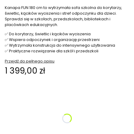
Kanapa FUN 180 cm to wytrzymała sofa szkolna do korytarzy,
świetlic, kącików wyciszenia i stref odpoczynku dla dzieci.
Sprawdzi się w szkołach, przedszkolach, bibliotekach i
placówkach edukacyjnych.
✅ Do korytarzy, świetlic i kącików wyciszenia
✅ Wspiera odpoczynek i organizację przestrzeni
✅ Wytrzymała konstrukcja do intensywnego użytkowania
✅ Praktyczne rozwiązanie dla szkół i przedszkoli
Przejdź do pełnego opisu
Cena
1 399,00 zł
Wybierz wariant produktu:
Poszczególne warianty mogą różnić się ceną
*
Kolor do wyboru
Pokaż wszystkie kolory
*
Proszę wybrać wysokość siedziska