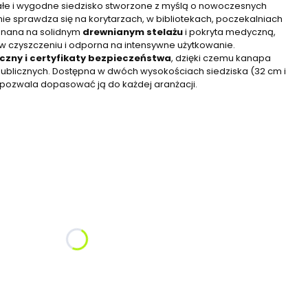
łe i wygodne siedzisko stworzone z myślą o nowoczesnych
nie sprawdza się na korytarzach, w bibliotekach, poczekalniach
onana na solidnym
drewnianym stelażu
i pokryta medyczną,
w czyszczeniu i odporna na intensywne użytkowanie.
iczny i certyfikaty bezpieczeństwa
, dzięki czemu kanapa
blicznych. Dostępna w dwóch wysokościach siedziska (32 cm i
o pozwala dopasować ją do każdej aranżacji.
żnić się ceną
iska
3-8 i dorośli
(+290,00 zł)