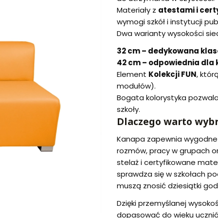
Materiały z
atestami i cer
wymogi szkół i instytucji pub
Dwa warianty wysokości sied
32 cm – dedykowana klas
42 cm – odpowiednia dla k
Element
Kolekcji FUN
, któ
modułów).
Bogata kolorystyka pozwal
szkoły.
Dlaczego warto wybr
Kanapa zapewnia wygodne i
rozmów, pracy w grupach ora
stelaż i certyfikowane mater
sprawdza się w szkołach po
muszą znosić dziesiątki god
Dzięki przemyślanej wysokoś
dopasować do wieku ucznió