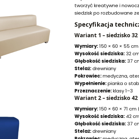
tworzyć kreatywne i nowoc
siedzisk po rozbudowane z
Specyfikacja technic
Wariant 1 – siedzisko 32
Wymiary:
150 × 60 × 55 cm (
Wysokość siedziska:
32 c
Głębokość siedziska:
37 c
Stelaż:
drewniany
Pokrowiec:
medyczna, ate
Wypełnienie:
pianka o stab
Przeznaczenie:
klasy 1–3
Wariant 2 – siedzisko 42 
Wymiary:
150 × 60 × 71 cm (
Wysokość siedziska:
42 c
Głębokość siedziska:
37 c
Stelaż:
drewniany
Pokrowiec:
medyczna, ate