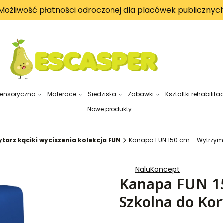
Możliwość płatności odroczonej dla placówek publicznyc
sensoryczna
Materace
Siedziska
Zabawki
Kształtki rehabilita
Nowe produkty
ytarz kąciki wyciszenia kolekcja FUN
Kanapa FUN 150 cm – Wytrzyma
NaluKoncept
Kanapa FUN 15
Szkolna do Kor