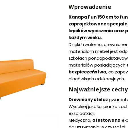
Wprowadzenie
Kanapa Fun 150 cm to funk
zaprojektowane specjalnie
kącików wyciszenia oraz 
każdym wieku.
Dzięki trwałemu, drewnianem
materiałom mebel jest odpo
szkołach ponadpodstawowy
materiałów posiadających
bezpieczeństwa
, co zape
placówkach edukacyjnych.
Najważniejsze cechy
Drewniany stelaż
gwarantuj
Wysokiej jakości pianka za
eksploatacji.
Medyczna,
atestowana
eko
do utrzymania w czystości.