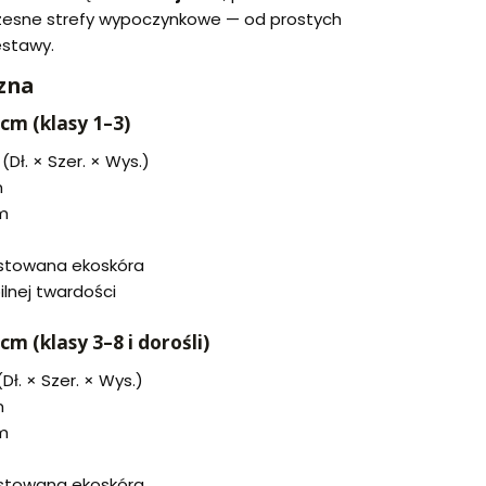
zesne strefy wypoczynkowe — od prostych
estawy.
zna
 cm (klasy 1–3)
Dł. × Szer. × Wys.)
m
m
stowana ekoskóra
ilnej twardości
cm (klasy 3–8 i dorośli)
Dł. × Szer. × Wys.)
m
m
stowana ekoskóra