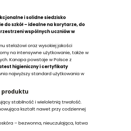
cjonalne i solidne siedzisko
 do szkół – idealne na korytarze, do
przestrzeni wspólnych uczniów w
u stelażowi oraz wysokiej jakości
rny na intensywne użytkowanie, także w
ch. Kanapa powstaje w Polsce z
atest higieniczny i certyfikaty
wnia najwyższy standard użytkowania w
 produktu
ący stabilność i wieloletnią trwałość.
chowująca kształt nawet przy codziennej
skóra – bezwonna, nieuczulająca, łatwa