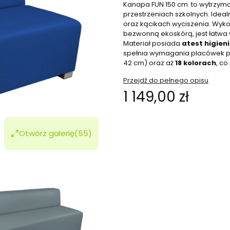
Kanapa FUN 150 cm to wytrzyma
przestrzeniach szkolnych. Ideal
oraz kącikach wyciszenia. Wyk
bezwonną ekoskórą, jest łatwa 
Materiał posiada
atest higien
spełnia wymagania placówek pu
42 cm) oraz aż
18 kolorach
, c
Przejdź do pełnego opisu
Cena
1 149,00 zł
Wybierz wariant produktu:
Otwórz galerię
(55)
Poszczególne warianty mogą ró
*
Kolor do wyboru
Pokaż wszystkie kolory
*
Proszę wybrać wysokość siedz
32 cm klasy 1-3
42 cm klasy 