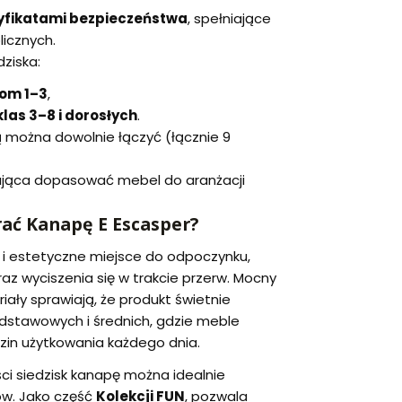
tyfikatami bezpieczeństwa
, spełniające
licznych.
ziska:
om 1–3
,
las 3–8 i dorosłych
.
rą można dowolnie łączyć (łącznie 9
ająca dopasować mebel do aranżacji
ać Kanapę E Escasper?
 estetyczne miejsce do odpoczynku,
z wyciszenia się w trakcie przerw. Mocny
iały sprawiają, że produkt świetnie
dstawowych i średnich, gdzie meble
zin użytkowania każdego dnia.
ci siedzisk kanapę można idealnie
w. Jako część
Kolekcji FUN
, pozwala