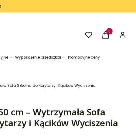
h
Ulubione
Produkty w kos
Koszyk
Zaloguj 
cyjne
Wyposażenie przedszkoli
Promocyjne ceny
ła Sofa Szkolna do Korytarzy i Kącików Wyciszenia
0 cm – Wytrzymała Sofa
ytarzy i Kącików Wyciszenia