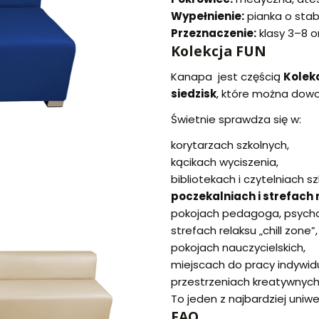
Wypełnienie:
pianka o stab
Przeznaczenie:
klasy 3–8 o
Kolekcja FUN
Kanapa jest częścią
Kolekc
siedzisk
, które można dowo
Świetnie sprawdza się w:
korytarzach szkolnych,
kącikach wyciszenia,
bibliotekach i czytelniach sz
poczekalniach i strefach
pokojach pedagoga, psycho
strefach relaksu „chill zone”,
pokojach nauczycielskich,
miejscach do pracy indywidu
przestrzeniach kreatywnych
To jeden z najbardziej uniw
FAQ