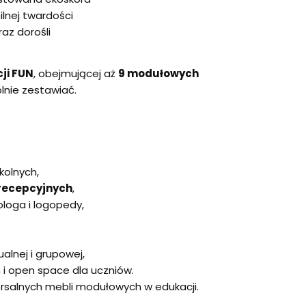
ilnej twardości
raz dorośli
ji FUN
, obejmującej aż
9 modułowych
lnie zestawiać.
kolnych,
 recepcyjnych
,
loga i logopedy,
alnej i grupowej,
 i open space dla uczniów.
ersalnych mebli modułowych w edukacji.