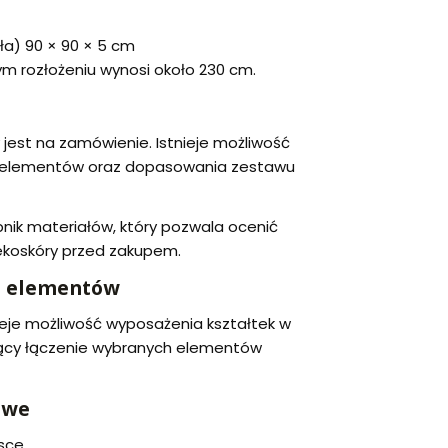
oła) 90 × 90 × 5 cm
m rozłożeniu wynosi około 230 cm.
est na zamówienie. Istnieje możliwość
ki elementów oraz dopasowania zestawu
nik materiałów, który pozwala ocenić
ę ekoskóry przed zakupem.
e elementów
eje możliwość wyposażenia kształtek w
ący łączenie wybranych elementów
owe
sce,