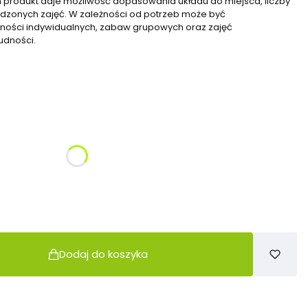
 produkt daje możliwość dopasowania układu do miejsca, liczby
adzonych zajęć. W zależności od potrzeb może być
ności indywidualnych, zabaw grupowych oraz zajęć
udności.
żnić się ceną
 zł)
Opcjonalne
Dodaj do koszyka