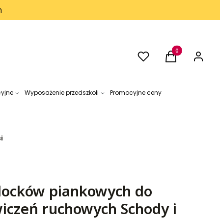
h
Ulubione
Produkty w kos
Koszyk
Zaloguj 
cyjne
Wyposażenie przedszkoli
Promocyjne ceny
i
locków piankowych do
ćwiczeń ruchowych Schody i