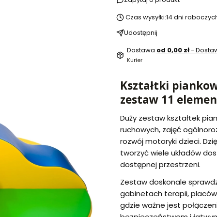
Czas wysyłki:
14 dni roboczyc
Udostępnij
Dostawa
od 0,00 zł
- Dost
Kurier
Kształtki piankow
zestaw 11 eleme
Duży zestaw kształtek pi
ruchowych, zajęć ogólnor
rozwój motoryki dzieci. D
tworzyć wiele układów do
dostępnej przestrzeni.
Zestaw doskonale sprawdza
gabinetach terapii, placó
gdzie ważne jest połączen
bezpieczeństwem i łatwym