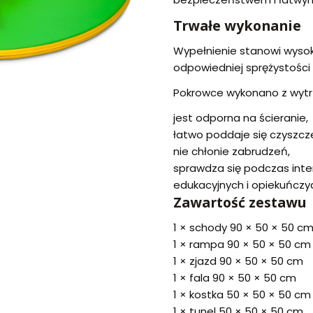
Trwałe wykonanie
Wypełnienie stanowi wysoki
odpowiedniej sprężystości 
Pokrowce wykonano z wytrz
jest odporna na ścieranie,
łatwo poddaje się czyszczen
nie chłonie zabrudzeń,
sprawdza się podczas int
edukacyjnych i opiekuńczy
Zawartość zestawu
1 × schody 90 × 50 × 50 c
1 × rampa 90 × 50 × 50 cm
1 × zjazd 90 × 50 × 50 cm
1 × fala 90 × 50 × 50 cm
1 × kostka 50 × 50 × 50 cm
1 × tunel 50 × 50 × 50 cm