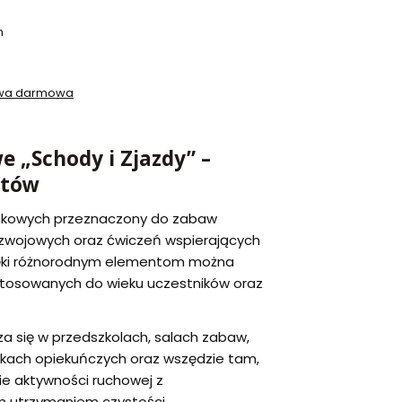
h
awa darmowa
e „Schody i Zjazdy” –
ntów
ankowych przeznaczony do zabaw
ozwojowych oraz ćwiczeń wspierających
zięki różnorodnym elementom można
stosowanych do wieku uczestników oraz
 się w przedszkolach, salach zabaw,
wkach opiekuńczych oraz wszędzie tam,
ie aktywności ruchowej z
 utrzymaniem czystości.