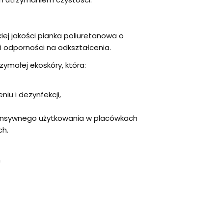
ej jakości pianka poliuretanowa o
i odporności na odkształcenia.
ymałej ekoskóry, która:
iu i dezynfekcji,
ensywnego użytkowania w placówkach
ch.
m