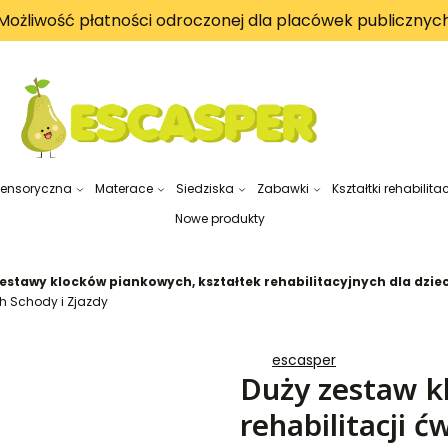
Możliwość płatności odroczonej dla placówek publicznyc
sensoryczna
Materace
Siedziska
Zabawki
Kształtki rehabilita
Nowe produkty
estawy klocków piankowych, kształtek rehabilitacyjnych dla dziec
h Schody i Zjazdy
escasper
Duży zestaw k
rehabilitacji 