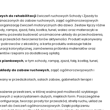
ych do rehabilitacji
ćwiczeń ruchowych Schody i Zjazdy to
rzeznaczonych do zabaw ruchowych, zajęć ogólnorozwojowych
organizację ćwiczeń motorycznych dla dzieci. Zestaw łączy różne
dy, rampa, zjazd, fala, kostka, tunel, walec oraz materacyki w
ki czemu pozwala budować urozmaicone układy do przechodzenia,
ia przeszkód i tworzenia torów aktywności. Produkt wykonywany
az pokrowców z ekoskóry, a karta produktu wskazuje także
uracji kolorystycznej, zamówienia próbnika materiałów oraz
entów rzepami za dodatkową opłatą.
ek piankowych
, w tym schody, rampę, zjazd, falę, kostkę, tunel,
układy do zabaw ruchowych
, zajęć ogólnorozwojowych i
any w przedszkolach, salach zabaw, gabinetach terapii i
ażenie przestrzeni, w której ważna jest możliwość szybkiego
owych z wykorzystaniem dużych, miękkich form. Poszczególne
nfiguracje, tworząc prosty tor przeszkód, strefę ruchu, układ ze
trzeń do ćwiczeń ogólnorozwojowych. Dzięki połączeniu