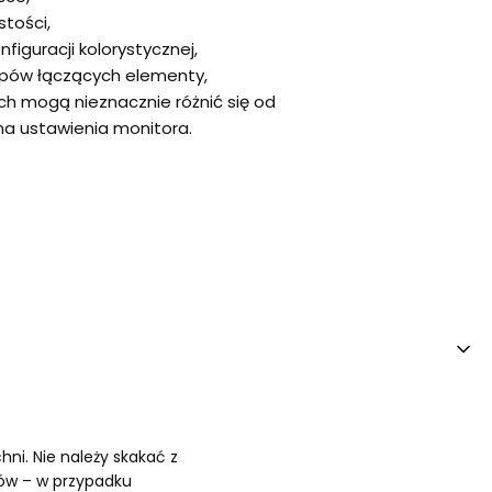
tości,
figuracji kolorystycznej,
pów łączących elementy,
ch mogą nieznacznie różnić się od
na ustawienia monitora.
ni. Nie należy skakać z
ów – w przypadku