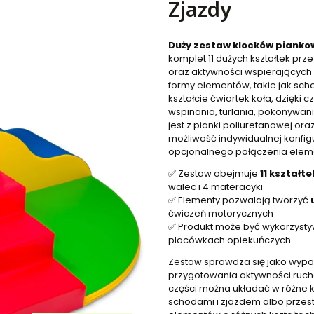
Zjazdy
Duży zestaw klocków piankow
komplet 11 dużych kształtek p
oraz aktywności wspierających 
formy elementów, takie jak scho
kształcie ćwiartek koła, dzię
wspinania, turlania, pokonywan
jest z pianki poliuretanowej or
możliwość indywidualnej konfig
opcjonalnego połączenia elem
✅ Zestaw obejmuje
11 kształt
walec i 4 materacyki
✅ Elementy pozwalają tworzyć
ćwiczeń motorycznych
✅ Produkt może być wykorzystyw
placówkach opiekuńczych
Zestaw sprawdza się jako wypos
przygotowania aktywności ruch
części można układać w różne ko
schodami i zjazdem albo przes