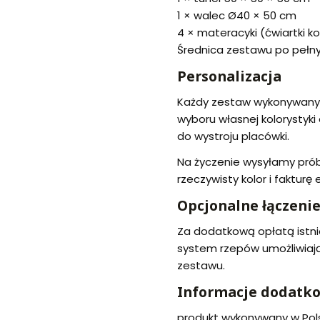
1 × walec Ø40 × 50 cm
4 × materacyki (ćwiartki k
Średnica zestawu po pełny
Personalizacja
Każdy zestaw wykonywany j
wyboru własnej kolorysty
do wystroju placówki.
Na życzenie wysyłamy prób
rzeczywisty kolor i faktur
Opcjonalne łączeni
Za dodatkową opłatą istni
system rzepów umożliwiaj
zestawu.
Informacje dodatk
produkt wykonywany w Pol