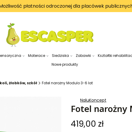
Możliwość płatności odroczonej dla placówek publicznyc
sensoryczna
Materace
Siedziska
Zabawki
Kształtki rehabilita
Nowe produkty
oli, żłobków, szkół
Fotel narożny Modulo 3-6 lat
NaluKoncept
Fotel narożny 
Cena
419,00 zł