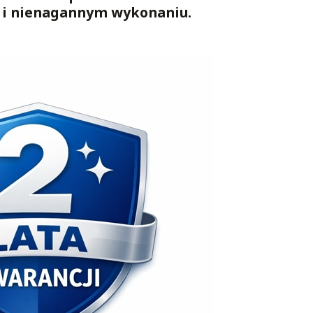
i i nienagannym wykonaniu.