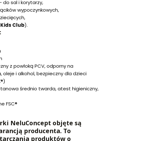
 do sal i korytarzy,
 kącików wypoczynkowych,
ziecięcych,
(
Kids Club
).
:
m
m
czny z powłoką PCV, odporny na
 oleje i alkohol, bezpieczny dla dzieci
X®)
retanowa średnio twarda, atest higieniczny,
ne FSC®
ki NeluConcept objęte są
arancją producenta. To
tarczania produktów o