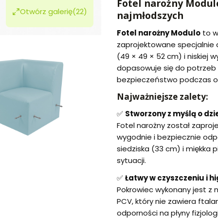
Fotel narożny Modulo
Otwórz galerię
(22)
najmłodszych
Fotel narożny Modulo
to w
zaprojektowane specjalnie 
(49 × 49 × 52 cm) i niskiej 
dopasowuje się do potrzeb 
bezpieczeństwo podczas o
Najważniejsze zalety:
✅
Stworzony z myślą o dzi
Fotel narożny został zaproj
wygodnie i bezpiecznie od
siedziska (33 cm) i miękka 
sytuacji.
✅
Łatwy w czyszczeniu i h
Pokrowiec wykonany jest z
PCV, który nie zawiera ftal
odporności na płyny fizjolog