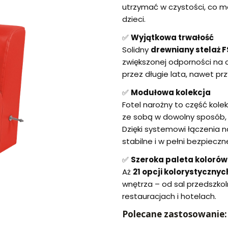
utrzymać w czystości, co m
dzieci.
✅
Wyjątkowa trwałość
Solidny
drewniany stelaż 
zwiększonej odporności na o
przez długie lata, nawet pr
✅
Modułowa kolekcja
Fotel narożny to część kolek
ze sobą w dowolny sposób,
Dzięki systemowi łączenia 
stabilne i w pełni bezpieczne
✅
Szeroka paleta kolorów
Aż
21 opcji kolorystycznyc
wnętrza – od sal przedszk
restauracjach i hotelach.
Polecane zastosowanie: