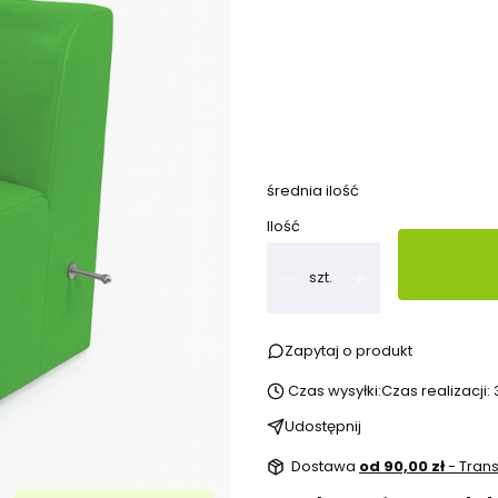
Wybierz wariant produktu:
Poszczególne warianty mogą ró
*
Kolor do wyboru
Pokaż wszystkie kolory
średnia ilość
Ilość
szt.
Zapytaj o produkt
Czas wysyłki:
Czas realizacji:
Udostępnij
Dostawa
od 90,00 zł
- Tran