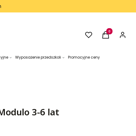
h
Ulubione
Produkty w kos
Koszyk
Zaloguj 
cyjne
Wyposażenie przedszkoli
Promocyjne ceny
Modulo 3-6 lat