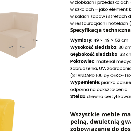
w żłobkach i przedszkolach –
w szkołach – jako element
w salach zabaw i strefach d
w restauracjach i hotelach 
Specyfikacja techniczna
Wymiary
: 49 × 49 × 52 cm
Wysokość siedziska
: 30 c
Głębokość siedziska
: 33 c
Pokrowiec
: materiał medy
zabrudzenia, UV, zadrapania,
(STANDARD 100 by OEKO-TE
Wypełnienie
: pianka poliu
odporna na odkształcenia
Stelaż
: drewno certyfikowa
Wszystkie meble mar
pełną, dwuletnią gw
zobowiązanie do dos