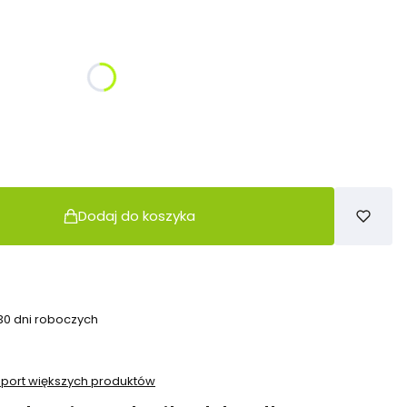
żnić się ceną
Dodaj do koszyka
 30 dni roboczych
sport większych produktów