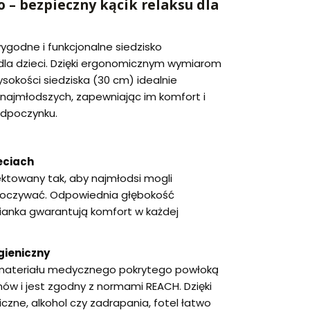
 – bezpieczny kącik relaksu dla
ygodne i funkcjonalne siedzisko
dla dzieci. Dzięki ergonomicznym wymiarom
wysokości siedziska (30 cm) idealnie
najmłodszych, zapewniając im komfort i
dpoczynku.
eciach
ektowany tak, aby najmłodsi mogli
poczywać. Odpowiednia głębokość
pianka gwarantują komfort w każdej
igieniczny
 materiału medycznego pokrytego powłoką
anów i jest zgodny z normami REACH. Dzięki
iczne, alkohol czy zadrapania, fotel łatwo