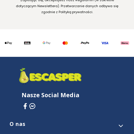
Zapisując się, akceptujesz nasz Regulamin (w zakresie
dotyczącym Newslettera). Przetwarzanie danych odbywa się
zgodnie z Polityką prywatności.
Nasze Social Media
O nas
Linki w stopce