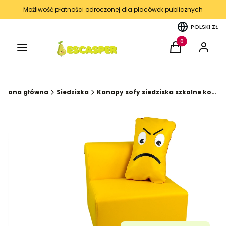
Możliwość płatności odroczonej dla placówek publicznych
POLSKI
ZŁ
Menu
Produkty w kos
Koszyk
Zaloguj 
Strona główna
Siedziska
Kanapy sofy siedziska szkolne korytarz kąciki wyciszenia kolekcja FUN