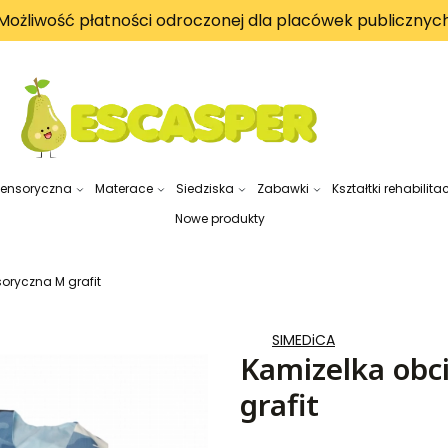
Możliwość płatności odroczonej dla placówek publicznyc
sensoryczna
Materace
Siedziska
Zabawki
Kształtki rehabilita
Nowe produkty
oryczna M grafit
SIMEDiCA
Kamizelka obc
grafit