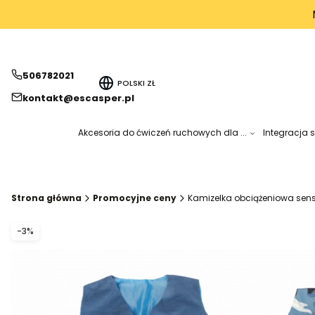
506782021
POLSKI
ZŁ
kontakt@escasper.pl
Akcesoria do ćwiczeń ruchowych dla ...
Integracja 
Strona główna
Promocyjne ceny
Kamizelka obciążeniowa sens
Etykiety produktu
ZNIŻKI
-3%