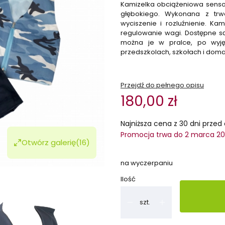
Kamizelka obciążeniowa senso
głębokiego. Wykonana z trwa
wyciszenie i rozluźnienie. Ka
regulowanie wagi. Dostępne są
można je w pralce, po wyję
przedszkolach, szkołach i doma
Przejdź do pełnego opisu
180,00 zł
Najniższa cena z 30 dni przed 
Promocja trwa do 2 marca 2
Otwórz galerię
(16)
na wyczerpaniu
Ilość
szt.