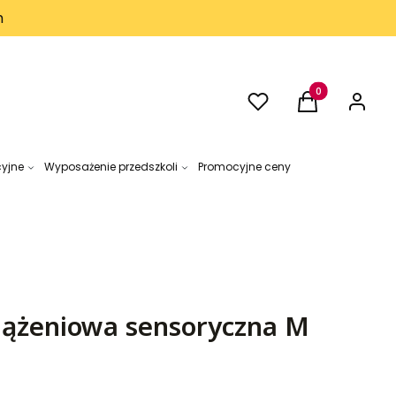
h
Ulubione
Produkty w kos
Koszyk
Zaloguj 
cyjne
Wyposażenie przedszkoli
Promocyjne ceny
iążeniowa sensoryczna M