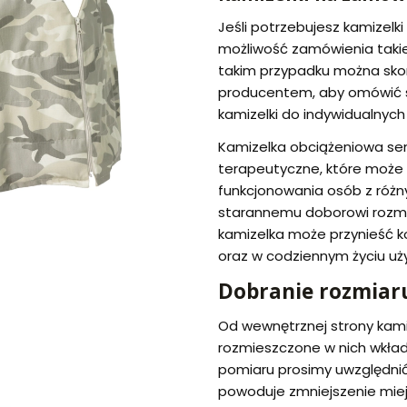
Jeśli potrzebujesz kamizelk
możliwość zamówienia takie
takim przypadku można sko
producentem, aby omówić 
kamizelki do indywidualnych
Kamizelka obciążeniowa se
terapeutyczne, które może
funkcjonowania osób z różn
starannemu doborowi rozmia
kamizelka może przynieść kor
oraz w codziennym życiu uż
Dobranie rozmiaru
Od wewnętrznej strony kamize
rozmieszczone w nich wkłady
pomiaru prosimy uwzględnić
powoduje zmniejszenie miej