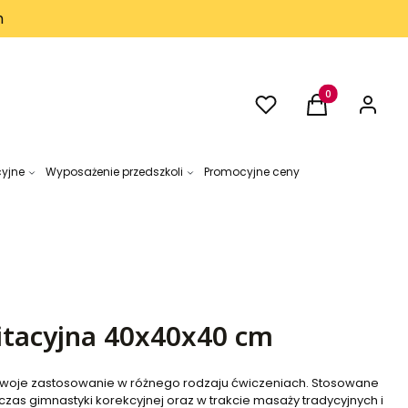
h
Ulubione
Produkty w kos
Koszyk
Zaloguj 
cyjne
Wyposażenie przedszkoli
Promocyjne ceny
litacyjna 40x40x40 cm
ą swoje zastosowanie w różnego rodzaju ćwiczeniach. Stosowane
dczas gimnastyki korekcyjnej oraz w trakcie masaży tradycyjnych i