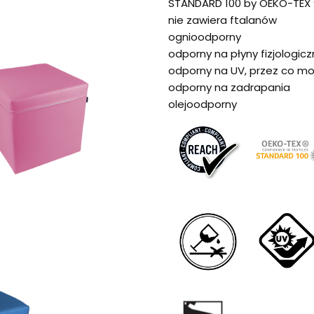
STANDARD 100 by OEKO-TEX 
nie zawiera ftalanów
ognioodporny
odporny na płyny fizjologicz
odporny na UV, przez co m
odporny na zadrapania
olejoodporny