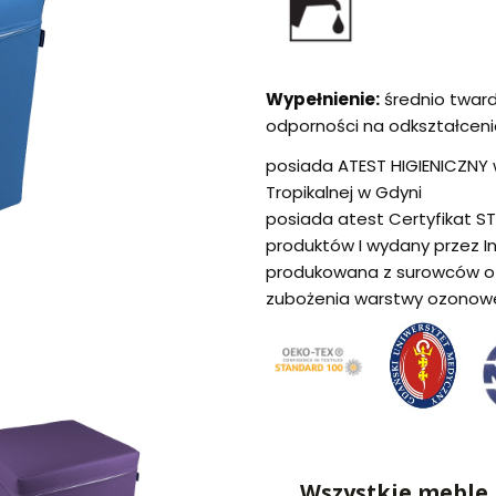
Wypełnienie:
średnio twar
odporności na odkształceni
posiada ATEST HIGIENICZNY w
Tropikalnej w Gdyni
posiada atest Certyfikat S
produktów I wydany przez I
produkowana z surowców o 
zubożenia warstwy ozonow
Wszystkie meble 