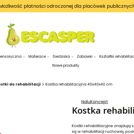
Możliwość płatności odroczonej dla placówek publicznyc
sensoryczna
Materace
Siedziska
Zabawki
Kształtki rehabilita
Nowe produkty
stki do rehabilitacji
Kostka rehabilitacyjna 40x40x40 cm
NaluKoncept
Kostka rehabi
Kostki rehabilitacyjne znajduj
są w rehabilitacji ruchowej, po