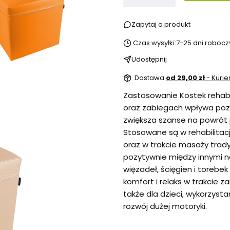
Zapytaj o produkt
Czas wysyłki:
7-25 dni robocz
Udostępnij
Dostawa
od 29,00 zł
- Kurie
Zastosowanie Kostek rehabi
oraz zabiegach wpływa poz
zwiększa szanse na powrót p
Stosowane są w rehabilitacj
oraz w trakcie masaży trady
pozytywnie między innymi na
więzadeł, ścięgien i toreb
komfort i relaks w trakcie z
także dla dzieci, wykorzyst
rozwój dużej motoryki.