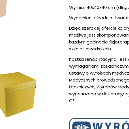
Wymiar 40x40x40 cm (długo
Wypełnienie średnio twarda
Dzięki szerokiej ofercie ko
możliwe jest skomponowan
każdym gabinecie fizjotera
szkole i przedszkolu.
Kostka rehabilitacyjna je
wymaganiami zasadniczymi 
ustawy o wyrobach medycz
Medycznych prowadzonego p
Leczniczych, Wyrobów Medyc
wyposażona w deklarację z
CE.