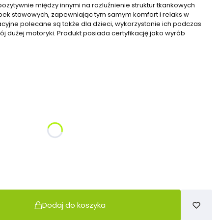
pozytywnie między innymi na rozluźnienie struktur tkankowych
orebek stawowych, zapewniając tym samym komfort i relaks w
itacyjne polecane są także dla dzieci, wykorzystanie ich podczas
j dużej motoryki. Produkt posiada certyfikację jako wyrób
żnić się ceną
Dodaj do koszyka