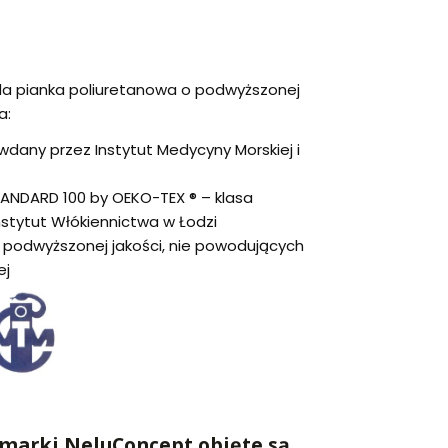
da pianka poliuretanowa o podwyższonej
a:
dany przez Instytut Medycyny Morskiej i
TANDARD 100 by OEKO-TEX ® – klasa
nstytut Włókiennictwa w Łodzi
podwyższonej jakości, nie powodujących
ej
marki NeluConcept objęte są