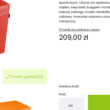
sportowych. Użycie ich wpływa 
mięśni, więzadeł, ścięgien i t
trakcie zabiegu. Kostki rehabil
zabawy, znacznie wspiera rozwó
medyczny.
Przejdź do pełnego opisu
Cena
209,00 zł
Wybierz wariant produktu:
Poszczególne warianty mogą ró
*
kolory
Otwórz galerię
(23)
Pokaż wszystkie kolory
średnia ilość
Ilość
szt.