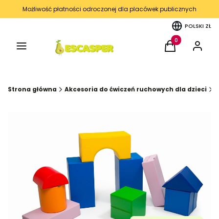
Możliwość płatności odroczonej dla placówek publicznych
POLSKI
ZŁ
Menu
Produkty w kos
Koszyk
Zaloguj 
Strona główna
Akcesoria do ćwiczeń ruchowych dla dzieci