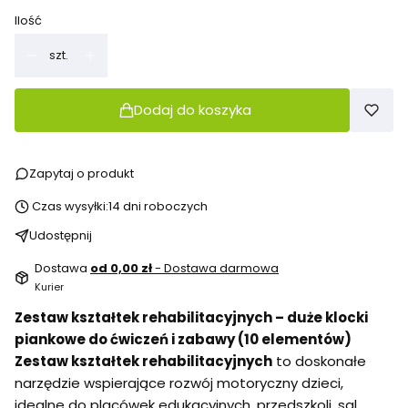
Ilość
szt.
Dodaj do koszyka
Zapytaj o produkt
Czas wysyłki:
14 dni roboczych
Udostępnij
Dostawa
od 0,00 zł
- Dostawa darmowa
Kurier
Zestaw kształtek rehabilitacyjnych – duże klocki
piankowe do ćwiczeń i zabawy (10 elementów)
Zestaw kształtek rehabilitacyjnych
to doskonałe
narzędzie wspierające rozwój motoryczny dzieci,
idealne do placówek edukacyjnych, przedszkoli, sal