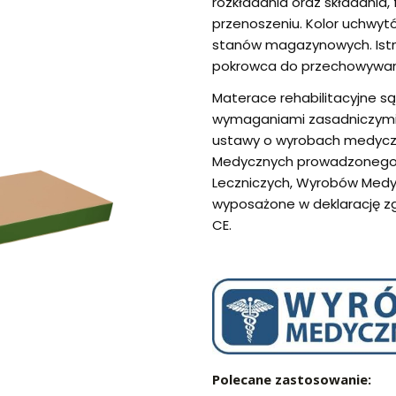
rozkładania oraz składania,
przenoszeniu. Kolor uchwytó
stanów magazynowych. Istn
pokrowca do przechowywani
Materace rehabilitacyjne 
wymaganiami zasadniczymi 
ustawy o wyrobach medycz
Medycznych prowadzonego p
Leczniczych, Wyrobów Medyc
wyposażone w deklarację z
CE.
Polecane zastosowanie: