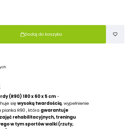
Dodaj do koszyka
ych
r
dy (R90) 180 x 60 x 5 cm
-
huje się
wysoką twardością
, wypełnienie
 pianka R90 , która
gwarantuje
ajęć rehabilitacyjnych, treningu
go w tym sportów walki (rzuty,