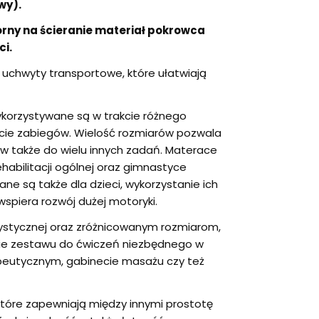
wy).
rny na ścieranie materiał pokrowca
ci.
uchwyty transportowe, które ułatwiają
ykorzystywane są w trakcie różnego
kcie zabiegów. Wielość rozmiarów pozwala
w także do wielu innych zadań. Materace
ehabilitacji ogólnej oraz gimnastyce
ane są także dla dzieci, wykorzystanie ich
spiera rozwój dużej motoryki.
lorystycznej oraz zróżnicowanym rozmiarom,
ie zestawu do ćwiczeń niezbędnego w
peutycznym, gabinecie masażu czy też
tóre zapewniają między innymi prostotę