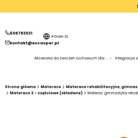
506782021
POLSKI
ZŁ
kontakt@escasper.pl
Akcesoria do ćwiczeń ruchowych dla ...
Integracja 
Strona główna
Materace
Materace rehabilitacyjne, gimna
Materace 2 - częściowe (składane)
Materac gimnastyka rehab