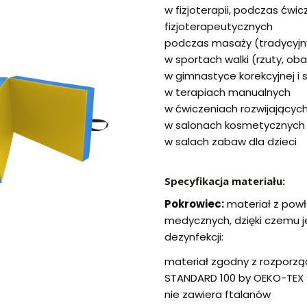
w fizjoterapii, podczas ćwic
fizjoterapeutycznych
podczas masaży (tradycyjn
w sportach walki (rzuty, oba
w gimnastyce korekcyjnej i 
w terapiach manualnych
w ćwiczeniach rozwijający
w salonach kosmetycznych
w salach zabaw dla dzieci
Specyfikacja materiału:
Pokrowiec:
materiał z pow
medycznych, dzięki czemu j
dezynfekcji:
materiał zgodny z rozporzą
STANDARD 100 by OEKO-TEX 
nie zawiera ftalanów