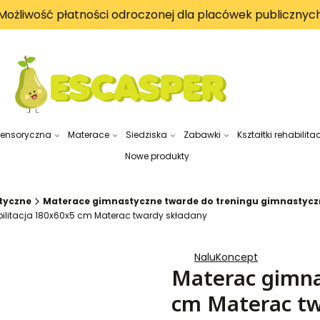
Możliwość płatności odroczonej dla placówek publicznyc
sensoryczna
Materace
Siedziska
Zabawki
Kształtki rehabilita
Nowe produkty
styczne
Materace gimnastyczne twarde do treningu gimnastyczn
ilitacja 180x60x5 cm Materac twardy składany
NaluKoncept
Materac gimna
cm Materac tw