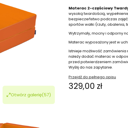
Materac 2-częściowy Twardy 
wysoką twardością, wypełnienie
bezpieczeństwo podczas zajęć 
sportów walki (rzuty, obalenia, 
Wytrzymały, mocny i odporny na
Materac wyposażony jest w uchw
Istnieje możliwość zamówienia
należy dodać materac w odpowi
przed potwierdzeniem zamówien
Wyślij do nas zapytanie.
Przejdź do pełnego opisu
Cena
329,00 zł
Otwórz galerię
(57)
Wybierz wariant produktu:
Poszczególne warianty mogą ró
*
Kolor do wyboru