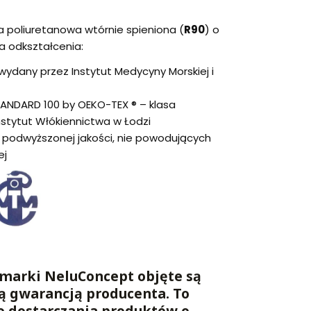
 poliuretanowa wtórnie spieniona (
R90
) o
 odkształcenia:
ydany przez Instytut Medycyny Morskiej i
TANDARD 100 by OEKO-TEX ® – klasa
nstytut Włókiennictwa w Łodzi
podwyższonej jakości, nie powodujących
ej
marki NeluConcept objęte są
ą gwarancją producenta. To
o dostarczania produktów o