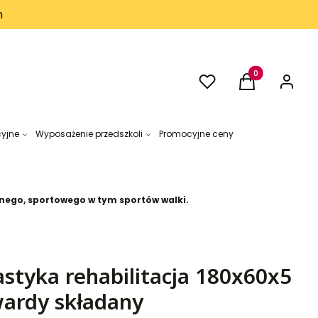
h
Ulubione
Produkty w kos
Koszyk
Zaloguj 
cyjne
Wyposażenie przedszkoli
Promocyjne ceny
ego, sportowego w tym sportów walki.
styka rehabilitacja 180x60x5
ardy składany