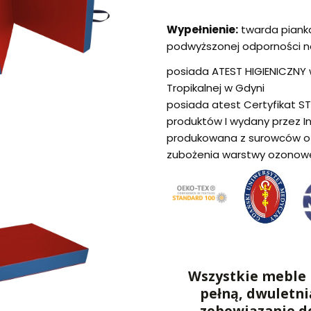
Wypełnienie:
twarda pianka
podwyższonej odporności na
posiada ATEST HIGIENICZNY w
Tropikalnej w Gdyni
posiada atest Certyfikat S
produktów I wydany przez I
produkowana z surowców o 
zubożenia warstwy ozonow
Wszystkie meble 
pełną, dwuletni
zobowiązanie d