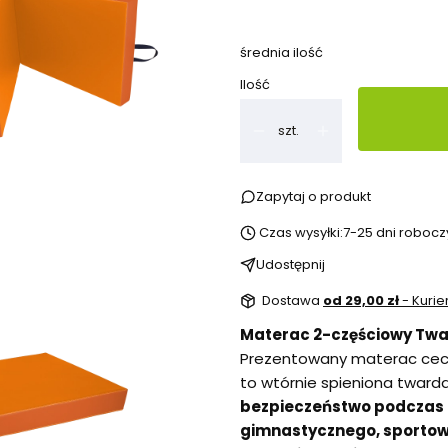
Pokaż wszystkie kolory
średnia ilość
Ilość
szt.
Zapytaj o produkt
Czas wysyłki:
7-25 dni robocz
Udostępnij
Dostawa
od 29,00 zł
- Kurie
Materac 2-częściowy Twar
Prezentowany materac cec
to wtórnie spieniona twarda
bezpieczeństwo podczas z
gimnastycznego, sportowe