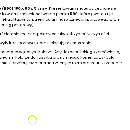
(R90) 180 x 60 x 5 cm
-
Prezentowany materac cechuje się
 to wtórnie spieniona twarda pianka
R90
, która gwarantuje
rehabilitacyjnych, treningu gimnastycznego, sportowego w tym
trening parterowy).
 ścieranie materiał pokrowca łatwo utrzymać w czystości.
yty transportowe, które ułatwiają przenoszenie.
 materaca w jednym kolorze. Aby dokonać takiego zamówienia,
ednim kolorze do koszyka oraz umieścić komentarz w polu
ia. Potrzebujesz materaca w innych rozmiarach lub z rzepem?
żnić się ceną