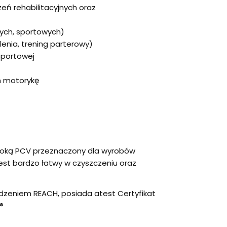
zeń rehabilitacyjnych oraz
ych, sportowych)
lenia, trening parterowy)
sportowej
ch motorykę
łoką PCV przeznaczony dla wyrobów
est bardzo łatwy w czyszczeniu oraz
dzeniem REACH, posiada atest Certyfikat
®