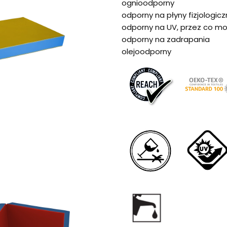
ognioodporny
odporny na płyny fizjologicz
odporny na UV, przez co m
odporny na zadrapania
olejoodporny