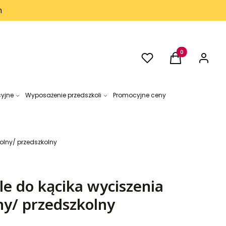
h
Ulubione
Produkty w kos
Koszyk
Zaloguj 
cyjne
Wyposażenie przedszkoli
Promocyjne ceny
olny/ przedszkolny
e do kącika wyciszenia
ny/ przedszkolny