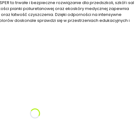
R to trwałe i bezpieczne rozwiązanie dla przedszkoli, szkół i sal
kości pianki poliuretanowej oraz ekoskóry medycznej zapewnia
 oraz łatwość czyszczenia. Dzięki odporności na intensywne
kolorów doskonale sprawdzi się w przestrzeniach edukacyjnych i
żnić się ceną
li