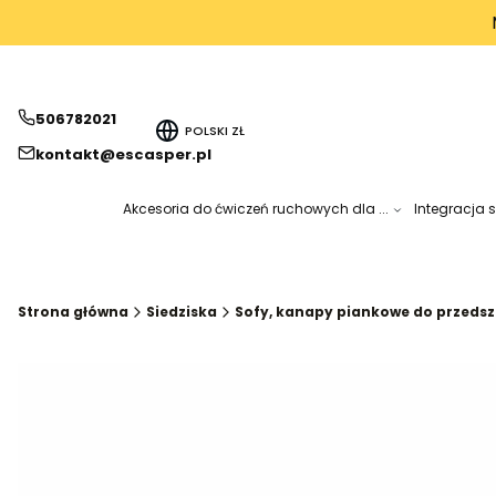
506782021
POLSKI
ZŁ
kontakt@escasper.pl
Akcesoria do ćwiczeń ruchowych dla ...
Integracja 
Strona główna
Siedziska
Sofy, kanapy piankowe do przedszk