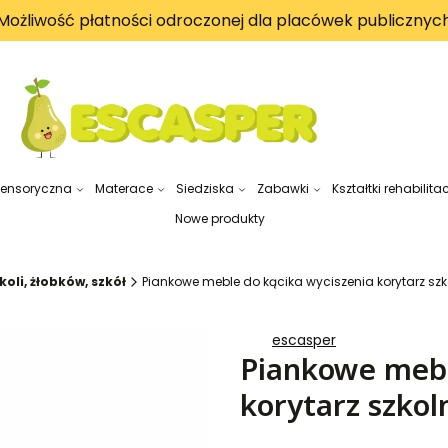
Możliwość płatności odroczonej dla placówek publicznyc
sensoryczna
Materace
Siedziska
Zabawki
Kształtki rehabilita
Nowe produkty
oli, żłobków, szkół
Piankowe meble do kącika wyciszenia korytarz szk
escasper
Piankowe mebl
korytarz szkol