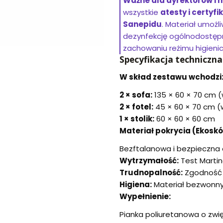
Ważne dla dyrektorów i
wszystkie
atesty i certyf
Sanepidu
. Materiał umożl
dezynfekcję ogólnodostępn
zachowaniu reżimu higienic
Specyfikacja techniczna
W skład zestawu wchodzi
2 × sofa:
135 × 60 × 70 cm (
2 × fotel:
45 × 60 × 70 cm (
1 × stolik:
60 × 60 × 60 cm
Materiał pokrycia (Ekosk
Bezftalanowa i bezpieczna d
Wytrzymałość:
Test Martind
Trudnopalność:
Zgodność 
Higiena:
Materiał bezwonny,
Wypełnienie:
Pianka poliuretanowa o zwię