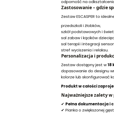
odporność na odkształcenia
Zastosowanie – gdzie sp
Zestaw ESCASPER to idealne
przedszkoli i żłobków,
szkół podstawowych i świetl
sal zabaw i kącików dzieci
sal terapii i integracji sensor
stref wyciszenia i relaksu.
Personalizacja i produk
Zestaw dostępny jest w
18 
dopasowanie do designu w
kolorze lub skonfigurować k
Produkt w całości zaproj
Najważniejsze zalety w 
✔
Pełna dokumentacja i c
✔ Pianka o zwiększonej gęst