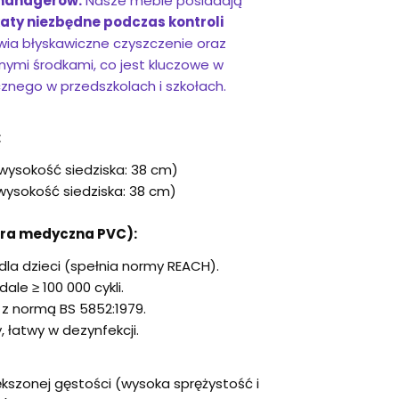
 managerów:
Nasze meble posiadają
ikaty niezbędne podczas kontroli
iwia błyskawiczne czyszczenie oraz
ymi środkami, co jest kluczowe w
znego w przedszkolach i szkołach.
:
wysokość siedziska: 38 cm)
wysokość siedziska: 38 cm)
óra medyczna PVC):
la dzieci (spełnia normy REACH).
ale ≥ 100 000 cykli.
z normą BS 5852:1979.
 łatwy w dezynfekcji.
kszonej gęstości (wysoka sprężystość i