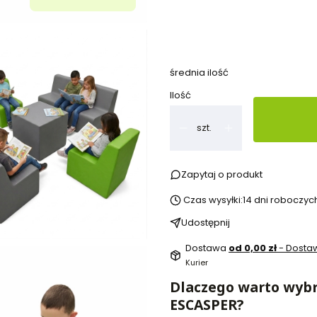
*
Proszę podać kolor stoliczka
średnia ilość
Ilość
szt.
Zapytaj o produkt
Czas wysyłki:
14 dni roboczyc
Udostępnij
Dostawa
od 0,00 zł
- Dost
Kurier
Dlaczego warto wyb
ESCASPER?