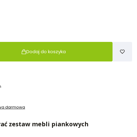
Dodaj do koszyka
h
awa darmowa
rać zestaw mebli piankowych