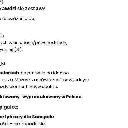
).
rawdzi się zestaw?
 rozwiązanie do:
ic,
ęcych w urzędach/przychodniach,
ycznej (SI),
cja
kolorach
, co pozwala na idealne
nętrza. Możesz zamówić zestaw w jednym
ażdy element indywidualnie.
ektowany i wyprodukowany w Polsce.
pigułce:
ertyfikaty dla Sanepidu
ości – nie zapada się