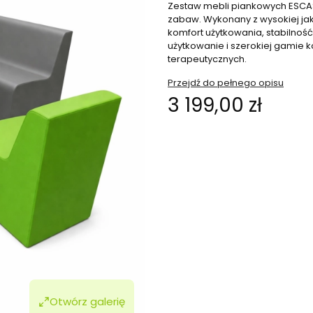
Zestaw mebli piankowych ESCASPE
zabaw. Wykonany z wysokiej ja
komfort użytkowania, stabilność
użytkowanie i szerokiej gamie 
terapeutycznych.
Przejdź do pełnego opisu
Cena
3 199,00 zł
Wybierz wariant produktu:
Poszczególne warianty mogą ró
*
Proszę podać kolor fotela/ Fote
*
Proszę podać kolor sofy/ sof
Otwórz galerię