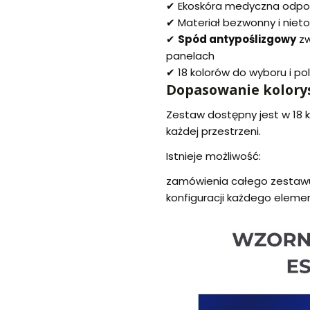
✔ Ekoskóra medyczna odporn
✔ Materiał bezwonny i niet
✔
Spód antypoślizgowy
zw
panelach
✔ 18 kolorów do wyboru i po
Dopasowanie kolory
Zestaw dostępny jest w 18 
każdej przestrzeni.
Istnieje możliwość:
zamówienia całego zestawu
konfiguracji każdego eleme