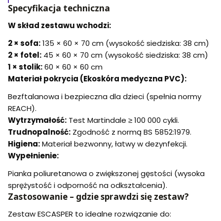
Specyfikacja techniczna
W skład zestawu wchodzi:
2 × sofa:
135 × 60 × 70 cm (wysokość siedziska: 38 cm)
2 × fotel:
45 × 60 × 70 cm (wysokość siedziska: 38 cm)
1 × stolik:
60 × 60 × 60 cm
Materiał pokrycia (Ekoskóra medyczna PVC):
Bezftalanowa i bezpieczna dla dzieci (spełnia normy
REACH).
Wytrzymałość:
Test Martindale ≥ 100 000 cykli.
Trudnopalność:
Zgodność z normą BS 5852:1979.
Higiena:
Materiał bezwonny, łatwy w dezynfekcji.
Wypełnienie:
Pianka poliuretanowa o zwiększonej gęstości (wysoka
sprężystość i odporność na odkształcenia).
Zastosowanie – gdzie sprawdzi się zestaw?
Zestaw ESCASPER to idealne rozwiązanie do: