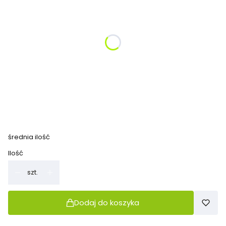
*
Proszę podać kolor fotela/ Foteli
*
Proszę podać kolor sofy/ sof
*
Proszę podać kolor stoliczka
średnia ilość
Ilość
szt.
Dodaj do koszyka