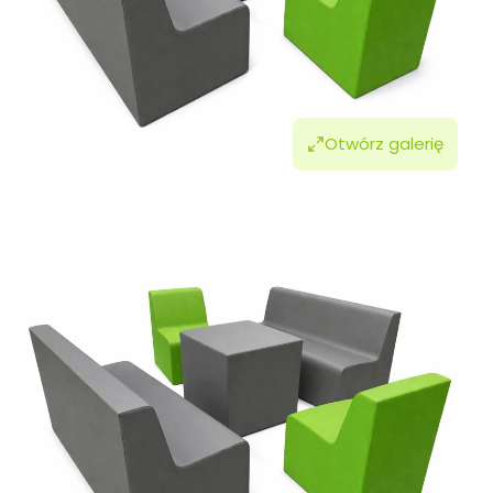
Otwórz galerię