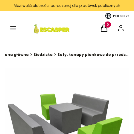
Możliwość płatności odroczonej dla placówek publicznych
POLSKI
ZŁ
Menu
Produkty w kos
Koszyk
Zaloguj 
Strona główna
Siedziska
Sofy, kanapy piankowe do przedszkoli, żłobków, szkół