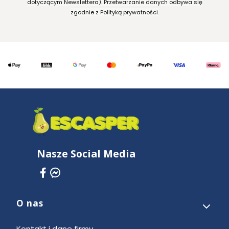
dotyczącym Newslettera). Przetwarzanie danych odbywa się
zgodnie z Polityką prywatności.
Nasze Social Media
O nas
Linki w stopce
Kontakt i dane firmy