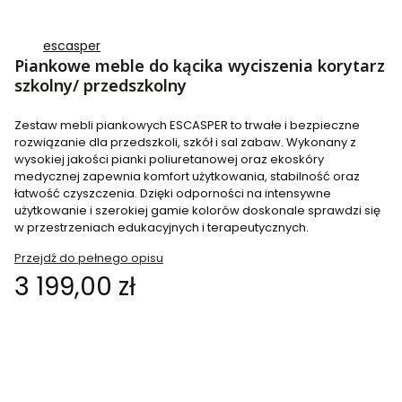
escasper
Piankowe meble do kącika wyciszenia korytarz
szkolny/ przedszkolny
Zestaw mebli piankowych ESCASPER to trwałe i bezpieczne
rozwiązanie dla przedszkoli, szkół i sal zabaw. Wykonany z
wysokiej jakości pianki poliuretanowej oraz ekoskóry
medycznej zapewnia komfort użytkowania, stabilność oraz
łatwość czyszczenia. Dzięki odporności na intensywne
użytkowanie i szerokiej gamie kolorów doskonale sprawdzi się
w przestrzeniach edukacyjnych i terapeutycznych.
Przejdź do pełnego opisu
Cena
3 199,00 zł
Wybierz wariant produktu:
Poszczególne warianty mogą różnić się ceną