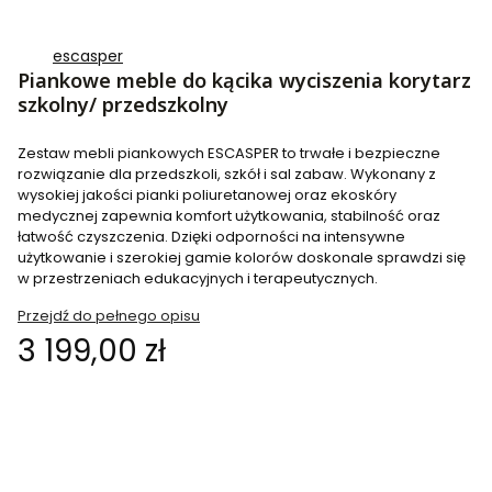
escasper
Piankowe meble do kącika wyciszenia korytarz
szkolny/ przedszkolny
Zestaw mebli piankowych ESCASPER to trwałe i bezpieczne
rozwiązanie dla przedszkoli, szkół i sal zabaw. Wykonany z
wysokiej jakości pianki poliuretanowej oraz ekoskóry
medycznej zapewnia komfort użytkowania, stabilność oraz
łatwość czyszczenia. Dzięki odporności na intensywne
użytkowanie i szerokiej gamie kolorów doskonale sprawdzi się
w przestrzeniach edukacyjnych i terapeutycznych.
Przejdź do pełnego opisu
Cena
3 199,00 zł
Wybierz wariant produktu:
Poszczególne warianty mogą różnić się ceną