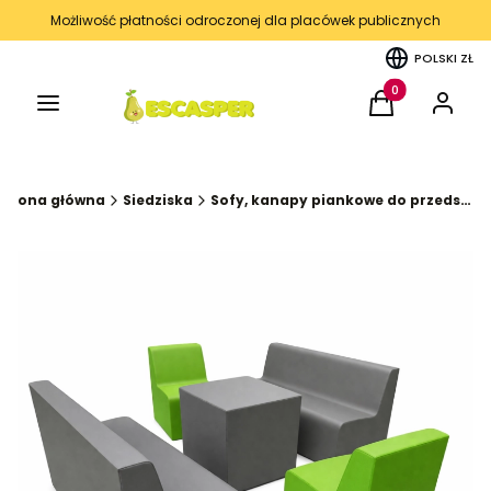
Możliwość płatności odroczonej dla placówek publicznych
POLSKI
ZŁ
Menu
Produkty w kos
Koszyk
Zaloguj 
Strona główna
Siedziska
Sofy, kanapy piankowe do przedszkoli, żłobków, szkół