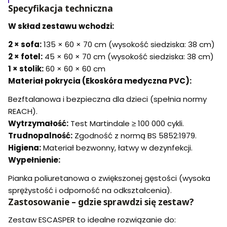
Specyfikacja techniczna
W skład zestawu wchodzi:
2 × sofa:
135 × 60 × 70 cm (wysokość siedziska: 38 cm)
2 × fotel:
45 × 60 × 70 cm (wysokość siedziska: 38 cm)
1 × stolik:
60 × 60 × 60 cm
Materiał pokrycia (Ekoskóra medyczna PVC):
Bezftalanowa i bezpieczna dla dzieci (spełnia normy
REACH).
Wytrzymałość:
Test Martindale ≥ 100 000 cykli.
Trudnopalność:
Zgodność z normą BS 5852:1979.
Higiena:
Materiał bezwonny, łatwy w dezynfekcji.
Wypełnienie:
Pianka poliuretanowa o zwiększonej gęstości (wysoka
sprężystość i odporność na odkształcenia).
Zastosowanie – gdzie sprawdzi się zestaw?
Zestaw ESCASPER to idealne rozwiązanie do: