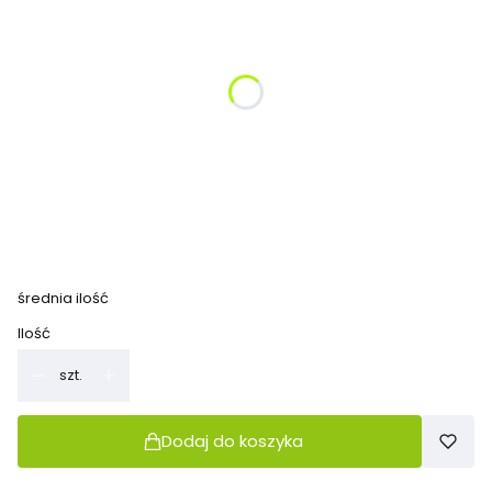
*
Proszę podać kolor fotela/ Foteli
*
Proszę podać kolor sofy/ sof
*
Proszę podać kolor stoliczka
średnia ilość
Ilość
szt.
Dodaj do koszyka