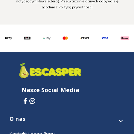
dotyczącym Newslettera). Przetwarzanie danych odbywa się
zgodnie z Polityką prywatności.
Nasze Social Media
O nas
Linki w stopce
Kontakt i dane firmy