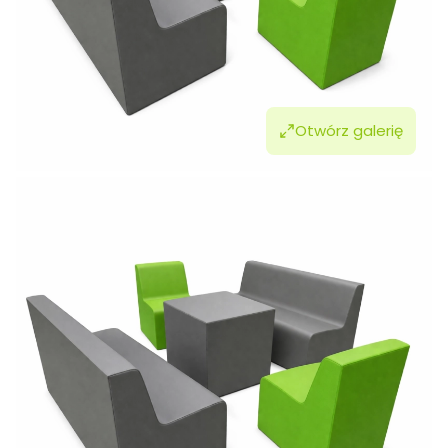
Otwórz galerię