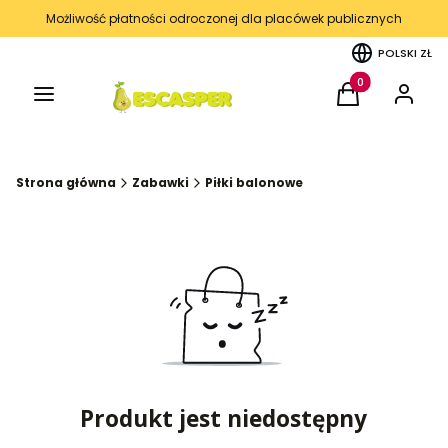
Możliwość płatności odroczonej dla placówek publicznych
POLSKI
ZŁ
Menu
Produkty w kos
Koszyk
Zaloguj 
Strona główna
Zabawki
Piłki balonowe
Produkt jest niedostępny