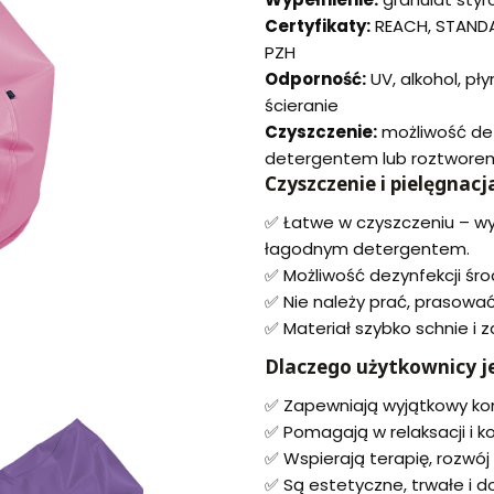
Certyfikaty:
REACH, STANDA
PZH
Odporność:
UV, alkohol, pły
ścieranie
Czyszczenie:
możliwość dez
detergentem lub roztwore
Czyszczenie i pielęgnacj
✅ Łatwe w czyszczeniu – wy
łagodnym detergentem.
✅ Możliwość dezynfekcji śro
✅ Nie należy prać, prasować
✅ Materiał szybko schnie i 
Dlaczego użytkownicy je
✅ Zapewniają wyjątkowy kom
✅ Pomagają w relaksacji i ko
✅ Wspierają terapię, rozwój
✅ Są estetyczne, trwałe i