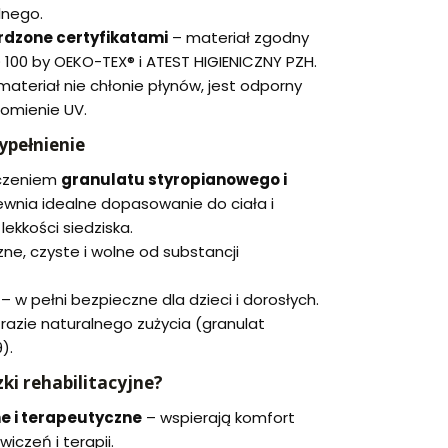
lnego.
rdzone certyfikatami
– materiał zgodny
100 by OEKO-TEX® i ATEST HIGIENICZNY PZH.
materiał nie chłonie płynów, jest odporny
romienie UV.
ypełnienie
ączeniem
granulatu styropianowego i
ewnia idealne dopasowanie do ciała i
ekkości siedziska.
ne, czyste i wolne od substancji
 w pełni bezpieczne dla dzieci i dorosłych.
razie naturalnego zużycia (granulat
).
ki rehabilitacyjne?
ne i terapeutyczne
– wspierają komfort
iczeń i terapii.