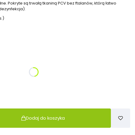
ne. Pokryte są trwałą tkaniną PCV bez ftalanów, którą łatwo
dezynfekcja).
s.)
żnić się ceną
Dodaj do koszyka