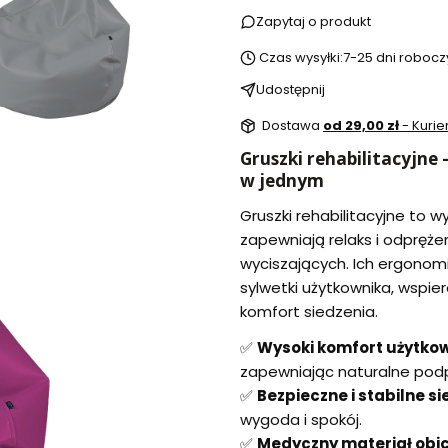
Zapytaj o produkt
Czas wysyłki:
7-25 dni robocz
Udostępnij
Dostawa
od 29,00 zł
- Kurie
Gruszki rehabilitacyjne
w jednym
Gruszki rehabilitacyjne to w
zapewniają relaks i odpręże
wyciszających. Ich ergonom
sylwetki użytkownika, wspie
komfort siedzenia.
✅
Wysoki komfort użytko
zapewniając naturalne podp
✅
Bezpieczne i stabilne si
wygoda i spokój.
✅
Medyczny materiał obi