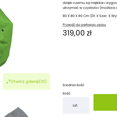
dzięki czemu są miękkie i wygod
utrzymać w czystości (możliwa 
80 X 80 X 80 Cm (Dł. X Szer. X Wy
Przejdź do pełnego opisu
Cena
319,00 zł
Wybierz wariant produktu:
Poszczególne warianty mogą ró
*
kolory
Pokaż wszystkie kolory
Otwórz galerię
(20)
średnia ilość
Ilość
szt.