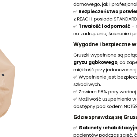
domowego, jak i profesjona
✅
Bezpieczeństwo potwie
z REACH, posiada STANDARD 
✅
Trwałość i odporność
– 
na zadrapania, ścieranie i p
Wygodne i bezpieczne w
Gruszki wypełnione są poł
gryzu gąbkowego
, co zap
miękkość przy jednoczesnej l
✅ Wypełnienie jest bezpiecz
szkodliwych.
✅ Zawiera 98% pary wodnej –
✅ Możliwość uzupełnienia w 
dostępny pod kodem NC159
Gdzie sprawdzą się Grusz
✅
Gabinety rehabilitacyj
pacjentów podczas zajęć, ćw