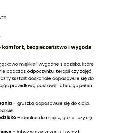
ych
r
 – komfort, bezpieczeństwo i wygoda
yjątkowo miękkie i wygodne siedziska, które
nie podczas odpoczynku, terapii czy zajęć
iczny kształt doskonale dopasowuje się do
rając prawidłową postawę i oferując pełen
wania
– gruszka dopasowuje się do ciała,
arcie.
edzisko
– idealne do miejsc, gdzie liczy się
ciowy
– łatwy w czyszczeniu, trwały i