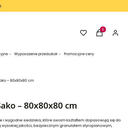
h
Ulubione
Produkty w kos
Koszyk
Zaloguj 
cyjne
Wyposażenie przedszkoli
Promocyjne ceny
Sako – 80x80x80 cm
Sako – 80x80x80 cm
kie i wygodne siedziska, które swoim kształtem dopasowują się do
ą wysokiej jakości, bezpiecznym granulatem styropianowym,