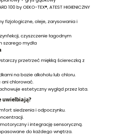
RD 100 by OEKO-TEX®, ATEST HIGIENICZNY
ny fizjologiczne, oleje, zarysowania i
ynfekcji, czyszczenie łagodnym
m szarego mydła
a
starczy przetrzeć miękką ściereczką z
dkami na bazie alkoholu lub chloru.
 ani chlorować.
zachowuje estetyczny wygląd przez lata.
 uwielbiają?
fort siedzenia i odpoczynku.
ncentracji.
 motoryczny i integrację sensoryczną.
 dopasowane do każdego wnętrza.