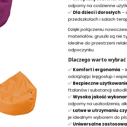
odporny na codzienne użyt
✅
Dla dzieci i dorosłych
– 
przedszkolach i salach ter
Dzięki połączeniu nowoczesn
materiałów, gruszki są nie t
idealne do przestrzeni relak
odpoczynku.
Dlaczego warto wybrać G
✅
Komfort i ergonomia
– k
odciążając kręgosłup i wsp
✅
Bezpieczne użytkowani
ftalanów i substancji szkodl
✅
Wysoka jakość wykonan
odporny na uszkodzenia, alko
✅
Łatwe w utrzymaniu czy
je idealnym wyborem do pl
✅
Uniwersalne zastosowa