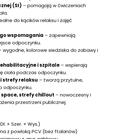
znej (SI)
– pomagają w ćwiczeniach
ała.
ealne do kącików relaksu i zajęć
snego wspomagania
– zapewniają
iejsce odpoczynku.
 wygodne, kolorowe siedziska do zabawy i
habilitacyjne i szpitale
– wspierają
ę ciała podczas odpoczynku.
i strefy relaksu
– tworzą przytulne,
do odpoczynku.
space, strefy chillout
– nowoczesny i
enia przestrzeni publicznej.
ł. × Szer. × Wys.)
a z powłoką PCV (bez ftalanów)
ropianowy + grys gąbkowy