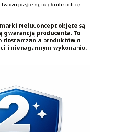
e tworzą przyjazną, ciepłą atmosferę.
marki NeluConcept objęte są
ą gwarancją producenta. To
o dostarczania produktów o
ści i nienagannym wykonaniu.