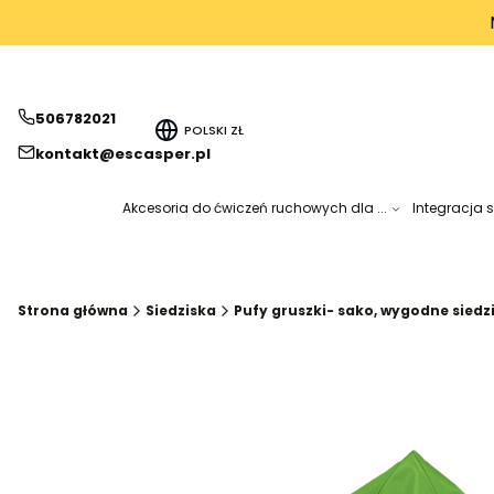
506782021
POLSKI
ZŁ
kontakt@escasper.pl
Akcesoria do ćwiczeń ruchowych dla ...
Integracja 
Strona główna
Siedziska
Pufy gruszki- sako, wygodne siedz