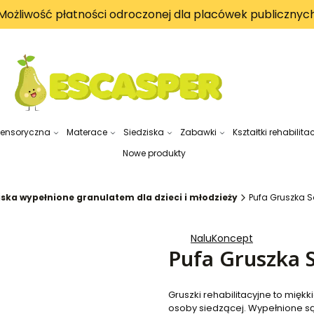
Możliwość płatności odroczonej dla placówek publicznyc
sensoryczna
Materace
Siedziska
Zabawki
Kształtki rehabilita
Nowe produkty
iska wypełnione granulatem dla dzieci i młodzieży
Pufa Gruszka 
NaluKoncept
Pufa Gruszka 
Gruszki rehabilitacyjne to mięk
osoby siedzącej. Wypełnione s