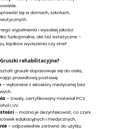
kowanie.
sprawdzi się w domach, szkołach,
apeutycznych.
ego wypełnienia i wysokiej jakości
ylko funkcjonalne, ale też estetyczne –
su, kącików wyciszenia czy stref
ruszki rehabilitacyjne?
ształt gruszki dopasowuje się do ciała,
ierając prawidłową postawę.
e
– wykonane z ekoskóry medycznej bez
iwych.
ia
– trwały, certyfikowany materiał PCV
hol i UV.
stości
– można je dezynfekować, co czyni
acówek edukacyjnych i medycznych.
nie
– odpowiednie zarówno do użytku