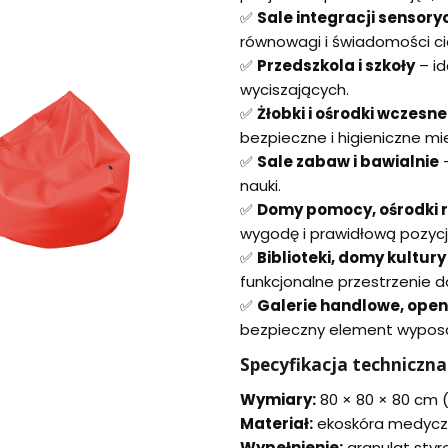
✅
Sale integracji sensoryc
równowagi i świadomości ci
✅
Przedszkola i szkoły
– id
wyciszających.
✅
Żłobki i ośrodki wcze
bezpieczne i higieniczne m
✅
Sale zabaw i bawialnie
–
nauki.
✅
Domy pomocy, ośrodki re
wygodę i prawidłową pozycj
✅
Biblioteki, domy kultury 
funkcjonalne przestrzenie 
✅
Galerie handlowe, open 
bezpieczny element wyposaż
Specyfikacja techniczna
Wymiary:
80 × 80 × 80 cm (D
Materiał:
ekoskóra medyczn
Wypełnienie:
granulat sty