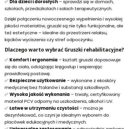
✅
Dla dzieci i dorosłych
– sprawdzi się w domach,
szkołach, przedszkolach i salach terapeutycznych.
Dzięki połączeniu nowoczesnego wypełnienia i wysokiej
jakości materiałów, gruszki są nie tylko funkcjonalne, ale
też estetyczne – idealne do przestrzeni relaksu,
kącików wyciszenia czy stref odpoczynku.
Dlaczego warto wybrać Gruszki rehabilitacyjne?
✅
Komfort i ergonomia
– kształt gruszki dopasowuje
się do ciała, odciążając kręgosłup i wspierając
prawidłową postawę.
✅
Bezpieczne użytkowanie
– wykonane z ekoskóry
medycznej bez ftalanów i substancji szkodliwych.
✅
Wysoka jakość wykonania
– trwały, certyfikowany
materiał PCV odporny na uszkodzenia, alkohol i UV.
✅
Łatwe w utrzymaniu czystości
– można je
dezynfekować, co czyni je idealnym wyborem do
placówek edukacyjnych i medycznych.
✅
Uniwersalne zastosowanie
– odpowiednie zarówno