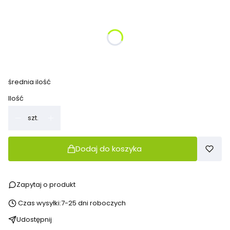
Wybierz wariant produktu:
Poszczególne warianty mogą różnić się ceną
*
kolory
Pokaż wszystkie kolory
średnia ilość
Ilość
szt.
Dodaj do koszyka
Zapytaj o produkt
Czas wysyłki:
7-25 dni roboczych
Udostępnij