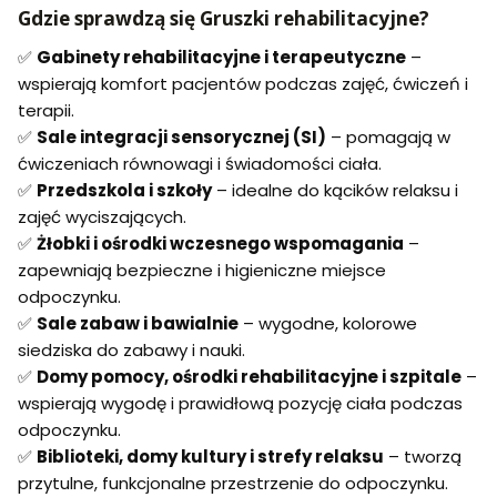
Gdzie sprawdzą się Gruszki rehabilitacyjne?
✅
Gabinety rehabilitacyjne i terapeutyczne
–
wspierają komfort pacjentów podczas zajęć, ćwiczeń i
terapii.
✅
Sale integracji sensorycznej (SI)
– pomagają w
ćwiczeniach równowagi i świadomości ciała.
✅
Przedszkola i szkoły
– idealne do kącików relaksu i
zajęć wyciszających.
✅
Żłobki i ośrodki wczesnego wspomagania
–
zapewniają bezpieczne i higieniczne miejsce
odpoczynku.
✅
Sale zabaw i bawialnie
– wygodne, kolorowe
siedziska do zabawy i nauki.
✅
Domy pomocy, ośrodki rehabilitacyjne i szpitale
–
wspierają wygodę i prawidłową pozycję ciała podczas
odpoczynku.
✅
Biblioteki, domy kultury i strefy relaksu
– tworzą
przytulne, funkcjonalne przestrzenie do odpoczynku.