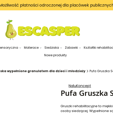
Możliwość płatności odroczonej dla placówek publicznyc
sensoryczna
Materace
Siedziska
Zabawki
Kształtki rehabilita
Nowe produkty
iska wypełnione granulatem dla dzieci i młodzieży
Pufa Gruszka 
NaluKoncept
Pufa Gruszka 
Gruszki rehabilitacyjne to mięk
osoby siedzącej. Wypełnione s