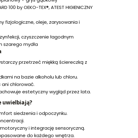
RD 100 by OEKO-TEX®, ATEST HIGIENICZNY
ny fizjologiczne, oleje, zarysowania i
ynfekcji, czyszczenie łagodnym
m szarego mydła
a
starczy przetrzeć miękką ściereczką z
dkami na bazie alkoholu lub chloru.
 ani chlorować.
zachowuje estetyczny wygląd przez lata.
 uwielbiają?
fort siedzenia i odpoczynku.
ncentracji.
 motoryczny i integrację sensoryczną.
 dopasowane do każdego wnętrza.