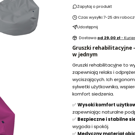
Zapytaj o produkt
Czas wysyłki:
7-25 dni robocz
Udostępnij
Dostawa
od 29,00 zł
- Kurie
Gruszki rehabilitacyjne
w jednym
Gruszki rehabilitacyjne to w
zapewniają relaks i odpręże
wyciszających. Ich ergonom
sylwetki użytkownika, wspie
komfort siedzenia.
✅
Wysoki komfort użytko
zapewniając naturalne podp
✅
Bezpieczne i stabilne si
wygoda i spokój.
✅
Medyczny materiał obi