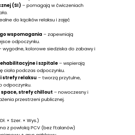
znej (SI)
– pomagają w ćwiczeniach
ała.
ealne do kącików relaksu i zajęć
snego wspomagania
– zapewniają
iejsce odpoczynku.
 wygodne, kolorowe siedziska do zabawy i
habilitacyjne i szpitale
– wspierają
ę ciała podczas odpoczynku.
i strefy relaksu
– tworzą przytulne,
do odpoczynku.
space, strefy chillout
– nowoczesny i
enia przestrzeni publicznej.
ł. × Szer. × Wys.)
a z powłoką PCV (bez ftalanów)
ropianowy + grys gąbkowy