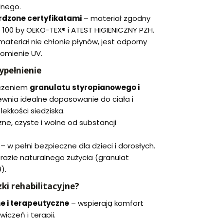
lnego.
rdzone certyfikatami
– materiał zgodny
100 by OEKO-TEX® i ATEST HIGIENICZNY PZH.
materiał nie chłonie płynów, jest odporny
romienie UV.
ypełnienie
ączeniem
granulatu styropianowego i
ewnia idealne dopasowanie do ciała i
ekkości siedziska.
ne, czyste i wolne od substancji
 w pełni bezpieczne dla dzieci i dorosłych.
razie naturalnego zużycia (granulat
).
ki rehabilitacyjne?
ne i terapeutyczne
– wspierają komfort
iczeń i terapii.