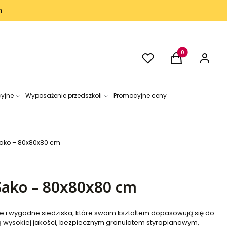
h
Ulubione
Produkty w kos
Koszyk
Zaloguj 
cyjne
Wyposażenie przedszkoli
Promocyjne ceny
Sako – 80x80x80 cm
Sako – 80x80x80 cm
kie i wygodne siedziska, które swoim kształtem dopasowują się do
ą wysokiej jakości, bezpiecznym granulatem styropianowym,