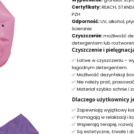
Certyfikaty:
REACH, STANDA
PZH
Odporność:
UV, alkohol, pły
ścieranie
Czyszczenie:
możliwość dez
detergentem lub roztwore
Czyszczenie i pielęgnacj
✅ Łatwe w czyszczeniu – wy
łagodnym detergentem.
✅ Możliwość dezynfekcji śro
✅ Nie należy prać, prasować
✅ Materiał szybko schnie i 
Dlaczego użytkownicy je
✅ Zapewniają wyjątkowy kom
✅ Pomagają w relaksacji i ko
✅ Wspierają terapię, rozwój
✅ Są estetyczne, trwałe i