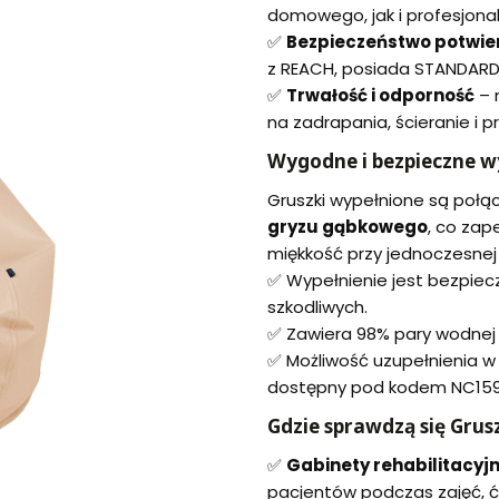
domowego, jak i profesjona
✅
Bezpieczeństwo potwie
z REACH, posiada STANDARD 
✅
Trwałość i odporność
– 
na zadrapania, ścieranie i p
Wygodne i bezpieczne w
Gruszki wypełnione są poł
gryzu gąbkowego
, co zap
miękkość przy jednoczesnej l
✅ Wypełnienie jest bezpiecz
szkodliwych.
✅ Zawiera 98% pary wodnej –
✅ Możliwość uzupełnienia w 
dostępny pod kodem NC159
Gdzie sprawdzą się Grusz
✅
Gabinety rehabilitacyj
pacjentów podczas zajęć, ćw