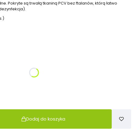
ne. Pokryte są trwałą tkaniną PCV bez ftalanów, którą łatwo
dezynfekcja).
s.)
żnić się ceną
Dodaj do koszyka