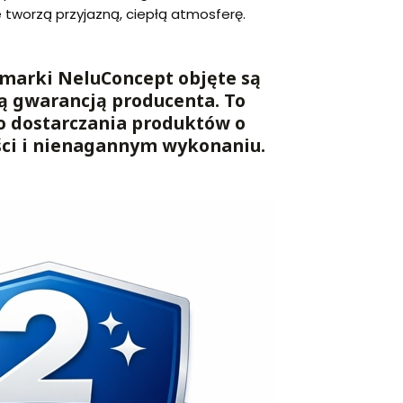
e tworzą przyjazną, ciepłą atmosferę.
marki NeluConcept objęte są
ą gwarancją producenta. To
o dostarczania produktów o
ści i nienagannym wykonaniu.