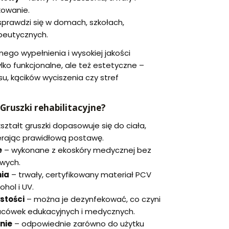
kowanie.
sprawdzi się w domach, szkołach,
apeutycznych.
ego wypełnienia i wysokiej jakości
ylko funkcjonalne, ale też estetyczne –
su, kącików wyciszenia czy stref
ruszki rehabilitacyjne?
ształt gruszki dopasowuje się do ciała,
ierając prawidłową postawę.
e
– wykonane z ekoskóry medycznej bez
iwych.
ia
– trwały, certyfikowany materiał PCV
hol i UV.
stości
– można je dezynfekować, co czyni
acówek edukacyjnych i medycznych.
nie
– odpowiednie zarówno do użytku