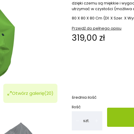
dzięki czemu są miękkie i wygod
utrzymać w czystości (możliwa 
80 X 80 X 80 Cm (Dł. X Szer. X Wy
Przejdź do pełnego opisu
Cena
319,00 zł
Wybierz wariant produktu:
Poszczególne warianty mogą ró
*
kolory
Pokaż wszystkie kolory
Otwórz galerię
(20)
średnia ilość
Ilość
szt.