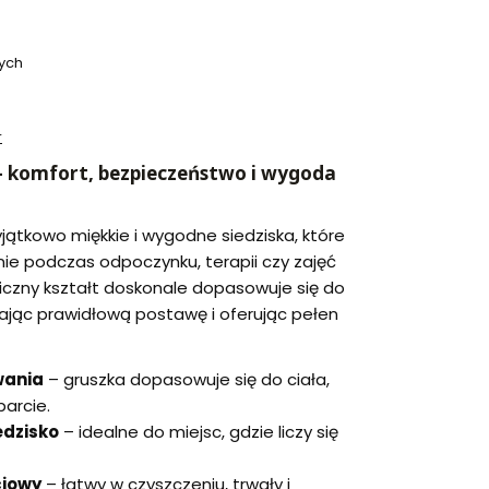
ych
r
 – komfort, bezpieczeństwo i wygoda
yjątkowo miękkie i wygodne siedziska, które
nie podczas odpoczynku, terapii czy zajęć
iczny kształt doskonale dopasowuje się do
rając prawidłową postawę i oferując pełen
wania
– gruszka dopasowuje się do ciała,
arcie.
edzisko
– idealne do miejsc, gdzie liczy się
ciowy
– łatwy w czyszczeniu, trwały i