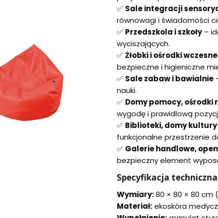
✅
Sale integracji sensoryc
równowagi i świadomości ci
✅
Przedszkola i szkoły
– id
wyciszających.
✅
Żłobki i ośrodki wcze
bezpieczne i higieniczne m
✅
Sale zabaw i bawialnie
–
nauki.
✅
Domy pomocy, ośrodki re
wygodę i prawidłową pozycj
✅
Biblioteki, domy kultury 
funkcjonalne przestrzenie 
✅
Galerie handlowe, open 
bezpieczny element wyposaż
Specyfikacja techniczna
Wymiary:
80 × 80 × 80 cm (D
Materiał:
ekoskóra medyczn
Wypełnienie:
granulat sty