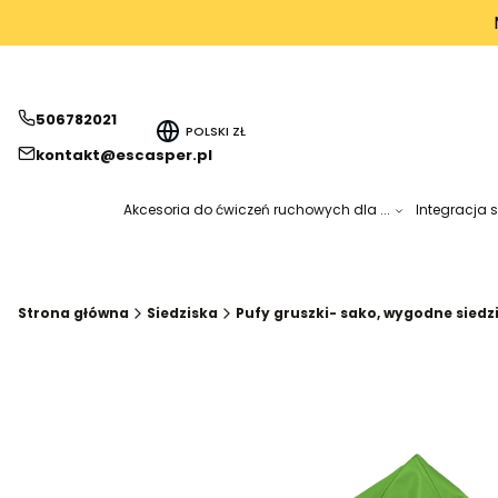
506782021
POLSKI
ZŁ
kontakt@escasper.pl
Akcesoria do ćwiczeń ruchowych dla ...
Integracja 
Strona główna
Siedziska
Pufy gruszki- sako, wygodne siedz