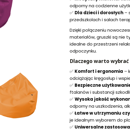
odporny na codzienne użyt
✅
Dla dzieci i dorosłych
– 
przedszkolach i salach ter
Dzięki połączeniu nowoczesn
materiałów, gruszki są nie t
idealne do przestrzeni relak
odpoczynku.
Dlaczego warto wybrać G
✅
Komfort i ergonomia
– k
odciążając kręgosłup i wsp
✅
Bezpieczne użytkowani
ftalanów i substancji szkodl
✅
Wysoka jakość wykonan
odporny na uszkodzenia, alko
✅
Łatwe w utrzymaniu czy
je idealnym wyborem do pl
✅
Uniwersalne zastosowa