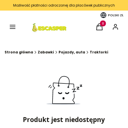
Możliwość płatności odroczonej dla placówek publicznych
POLSKI
ZŁ
Menu
Produkty w kos
Koszyk
Zaloguj 
Strona główna
Zabawki
Pojazdy, auta
Traktorki
Produkt jest niedostępny