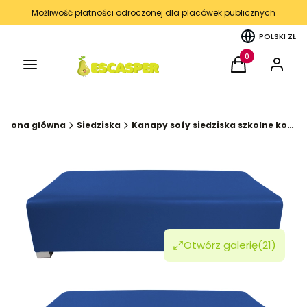
Możliwość płatności odroczonej dla placówek publicznych
POLSKI
ZŁ
Menu
Produkty w kos
Koszyk
Zaloguj 
Strona główna
Siedziska
Kanapy sofy siedziska szkolne korytarz kąciki wyciszenia kolekcja FUN
Otwórz galerię
(21)