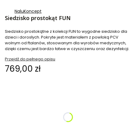
NaluKoncept
Siedzisko prostokąt FUN
Siedzisko prostokątne z kolekcji FUN to wygodne siedzisko dla
dzieci i dorosłych. Pokryte jest materiałem z powłoką PCV
wolnym od ftalanów, stosowanym dla wyrobów medycznych,
dzięki czemu jest bardzo łatwe w czyszczeniu oraz dezynfekcji.
Przejdź do pełnego opisu
Cena
769,00 zł
Wybierz wariant produktu:
Poszczególne warianty mogą różnić się ceną
*
Kolor do wyboru
Pokaż wszystkie kolory
*
Proszę wybrać wysokość siedziska