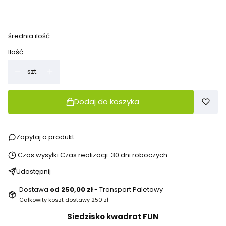
32 cm klasy 1-3
42 cm klasy 3-8 i dorośli
(+120,00 zł)
średnia ilość
Ilość
szt.
Dodaj do koszyka
Zapytaj o produkt
Czas wysyłki:
Czas realizacji: 30 dni roboczych
Udostępnij
Dostawa
od 250,00 zł
- Transport Paletowy
Całkowity koszt dostawy 250 zł
Siedzisko kwadrat FUN