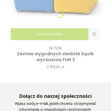
Zobacz produkt
NC508
Zestaw wygodnych siedzisk kącik
wyciszenia FUN 3
Cena
2 199,00 zł
Dołącz do naszej społeczności
Wpisz swój e-mail, jeżeli chcesz otrzymywać
informacje o nowościach i promocjach.