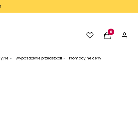
h
Ulubione
Produkty w kos
Koszyk
Zaloguj 
cyjne
Wyposażenie przedszkoli
Promocyjne ceny