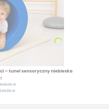
i – tunel sensoryczny niebieska
ł
649,00 zł
649,00 zł