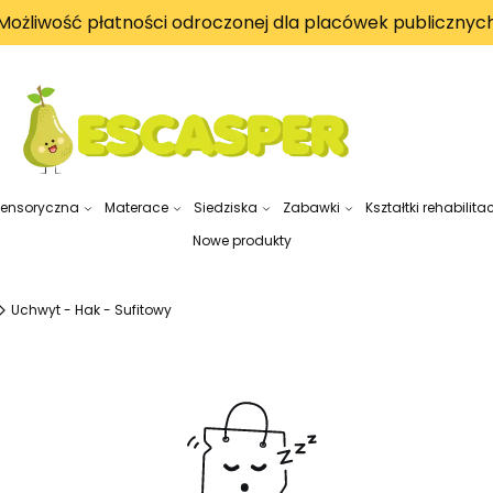
Możliwość płatności odroczonej dla placówek publicznyc
sensoryczna
Materace
Siedziska
Zabawki
Kształtki rehabilita
Nowe produkty
Uchwyt - Hak - Sufitowy