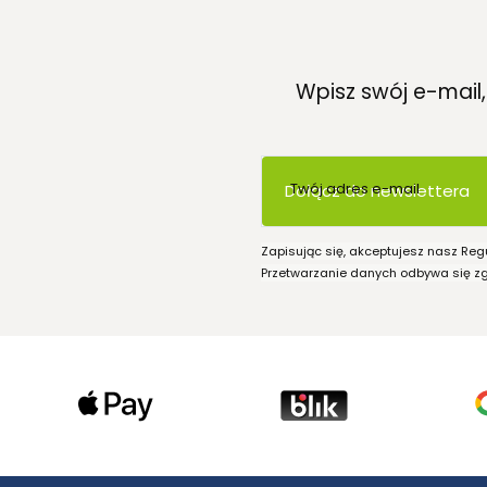
Wpisz swój e-mail
Twój adres e-mail
Dołącz do newslettera
Zapisując się, akceptujesz nasz Reg
Przetwarzanie danych odbywa się zgo