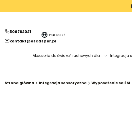
506782021
POLSKI
ZŁ
kontakt@escasper.pl
Akcesoria do ćwiczeń ruchowych dla ...
Integracja 
Strona główna
Integracja sensoryczna
Wyposażenie sali SI