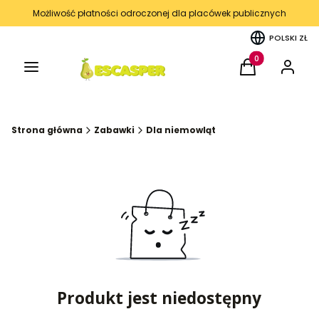
Możliwość płatności odroczonej dla placówek publicznych
POLSKI
ZŁ
Menu
Produkty w kos
Koszyk
Zaloguj 
Strona główna
Zabawki
Dla niemowląt
Produkt jest niedostępny