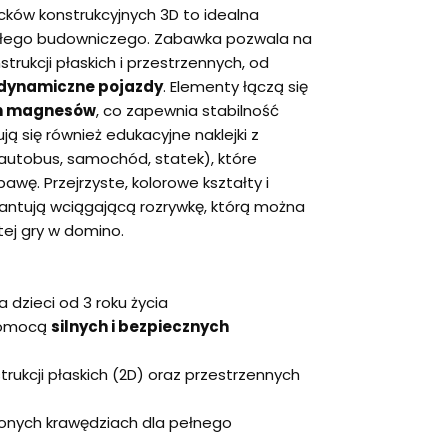
ków konstrukcyjnych 3D to idealna
ałego budowniczego. Zabawka pozwala na
trukcji płaskich i przestrzennych, od
 dynamiczne pojazdy
. Elementy łączą się
ch magnesów
, co zapewnia stabilność
ą się również edukacyjne naklejki z
autobus, samochód, statek), które
ę. Przejrzyste, kolorowe kształty i
antują wciągającą rozrywkę, którą można
ej gry w domino.
dzieci od 3 roku życia
pomocą
silnych i bezpiecznych
rukcji płaskich (2D) oraz przestrzennych
ąglonych krawędziach dla pełnego