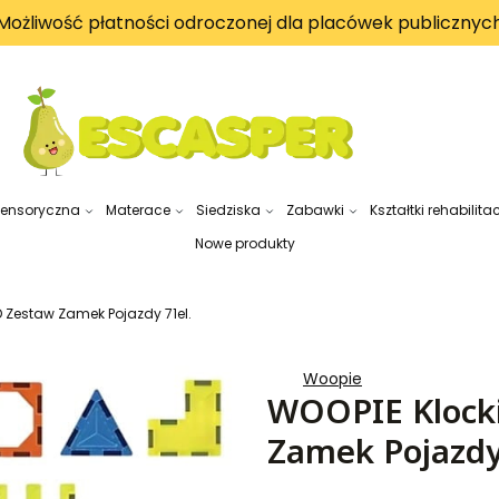
Możliwość płatności odroczonej dla placówek publicznyc
sensoryczna
Materace
Siedziska
Zabawki
Kształtki rehabilita
Nowe produkty
 Zestaw Zamek Pojazdy 71el.
Woopie
WOOPIE Klock
Zamek Pojazdy