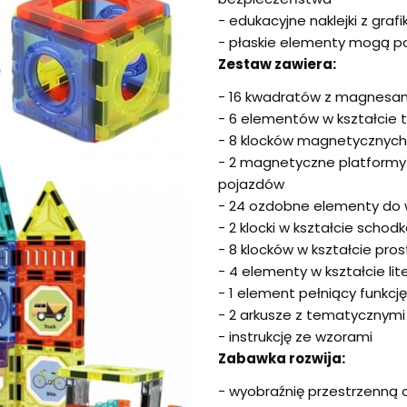
- edukacyjne naklejki z gra
- płaskie elementy mogą po
Zestaw zawiera:
- 16 kwadratów z magnesa
- 6 elementów w kształcie t
- 8 klocków magnetycznych w
- 2 magnetyczne platform
pojazdów
- 24 ozdobne elementy do 
- 2 klocki w kształcie schod
- 8 klocków w kształcie pro
- 4 elementy w kształcie lite
- 1 element pełniący funkcj
- 2 arkusze z tematycznymi
- instrukcję ze wzorami
Zabawka rozwija:
- wyobraźnię przestrzenną o