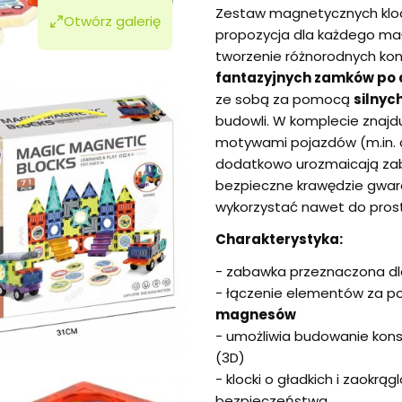
Zestaw magnetycznych kloc
Otwórz galerię
propozycja dla każdego m
tworzenie różnorodnych kons
fantazyjnych zamków po
ze sobą za pomocą
silny
budowli. W komplecie znajduj
motywami pojazdów (m.in. 
dodatkowo urozmaicają zabaw
bezpieczne krawędzie gwar
wykorzystać nawet do prost
Charakterystyka:
- zabawka przeznaczona dla 
- łączenie elementów za 
magnesów
- umożliwia budowanie konst
(3D)
- klocki o gładkich i zaokr
bezpieczeństwa