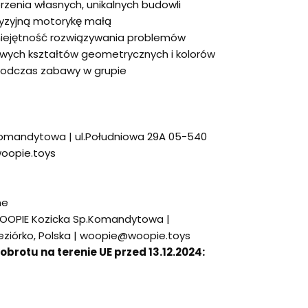
zenia własnych, unikalnych budowli
cyzyjną motorykę małą
miejętność rozwiązywania problemów
ych kształtów geometrycznych i kolorów
podczas zabawy w grupie
omandytowa | ul.Południowa 29A 05-540
woopie.toys
ne
OOPIE Kozicka Sp.Komandytowa |
eziórko, Polska | woopie@woopie.toys
rotu na terenie UE przed 13.12.2024: