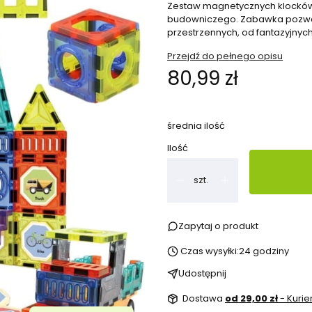
Zestaw magnetycznych klocków 
budowniczego. Zabawka pozwala
przestrzennych, od fantazyjny
Przejdź do pełnego opisu
Cena
80,99 zł
średnia ilość
Ilość
szt.
Zapytaj o produkt
Czas wysyłki:
24 godziny
Udostępnij
Dostawa
od 29,00 zł
- Kurie