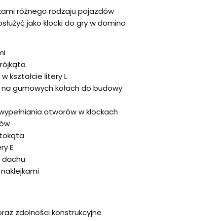
fikami różnego rodzaju pojazdów
służyć jako klocki do gry w domino
mi
rójkąta
 kształcie litery L
y na gumowych kołach do budowy
wypełniania otworów w klockach
ków
stokąta
ry E
ę dachu
 naklejkami
raz zdolności konstrukcyjne