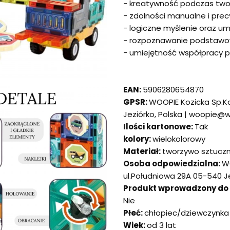
- kreatywność podczas twor
- zdolności manualne i pre
- logiczne myślenie oraz u
- rozpoznawanie podstawow
- umiejętność współpracy 
EAN:
5906280654870
GPSR:
WOOPIE Kozicka Sp.K
Jeziórko, Polska | woopie@
Ilości kartonowe:
Tak
kolory:
wielokolorowy
Materiał:
tworzywo sztucz
Osoba odpowiedzialna:
W
ul.Południowa 29A 05-540 J
Produkt wprowadzony do ob
Nie
Płeć:
chłopiec/dziewczynka
Wiek:
od 3 lat