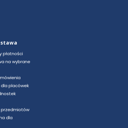
dostawa
 płatności
a na wybrane
zamówienia
u dla placówek
dnostek
u przedmiotów
ma dla