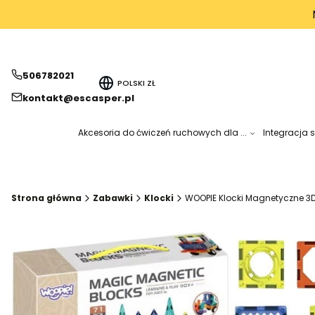
506782021
POLSKI
ZŁ
kontakt@escasper.pl
Akcesoria do ćwiczeń ruchowych dla ...
Integracja 
Strona główna
Zabawki
Klocki
WOOPIE Klocki Magnetyczne 3D