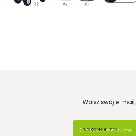
Wpisz swój e-mail
Twój adres e-mail
Dołącz do newslettera