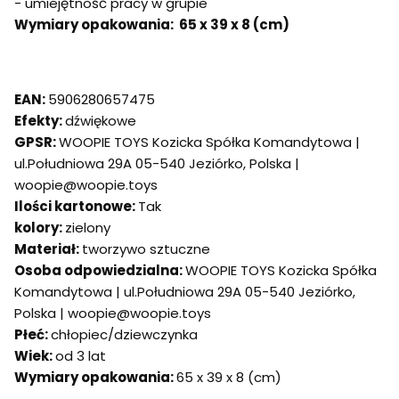
- umiejętność pracy w grupie
Wymiary opakowania: 65 x 39 x 8 (cm)
EAN:
5906280657475
Efekty:
dźwiękowe
GPSR:
WOOPIE TOYS Kozicka Spółka Komandytowa |
ul.Południowa 29A 05-540 Jeziórko, Polska |
woopie@woopie.toys
Ilości kartonowe:
Tak
kolory:
zielony
Materiał:
tworzywo sztuczne
Osoba odpowiedzialna:
WOOPIE TOYS Kozicka Spółka
Komandytowa | ul.Południowa 29A 05-540 Jeziórko,
Polska | woopie@woopie.toys
Płeć:
chłopiec/dziewczynka
Wiek:
od 3 lat
Wymiary opakowania:
65 x 39 x 8 (cm)