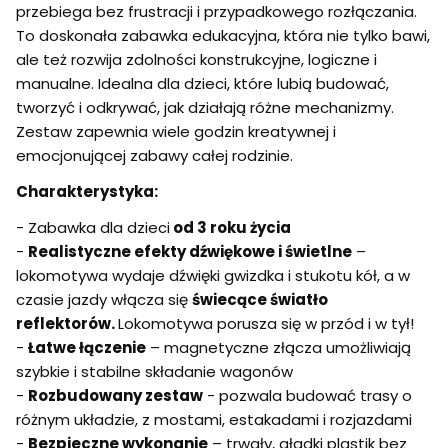
przebiega bez frustracji i przypadkowego rozłączania.
To doskonała zabawka edukacyjna, która nie tylko bawi,
ale też rozwija zdolności konstrukcyjne, logiczne i
manualne. Idealna dla dzieci, które lubią budować,
tworzyć i odkrywać, jak działają różne mechanizmy.
Zestaw zapewnia wiele godzin kreatywnej i
emocjonującej zabawy całej rodzinie.
Charakterystyka:
- Zabawka dla dzieci
od 3 roku życia
-
Realistyczne efekty dźwiękowe i świetlne
–
lokomotywa wydaje dźwięki gwizdka i stukotu kół, a w
czasie jazdy włącza się
świecące światło
reflektorów.
Lokomotywa porusza się w przód i w tył!
-
Łatwe łączenie
– magnetyczne złącza umożliwiają
szybkie i stabilne składanie wagonów
-
Rozbudowany zestaw
- pozwala budować trasy o
różnym układzie, z mostami, estakadami i rozjazdami
-
Bezpieczne wykonanie
– trwały, gładki plastik bez