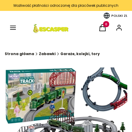
Możliwość płatności odroczonej dla placówek publicznych
POLSKI
ZŁ
Menu
Produkty w kos
Koszyk
Zaloguj 
Strona główna
Zabawki
Garaże, kolejki, tory