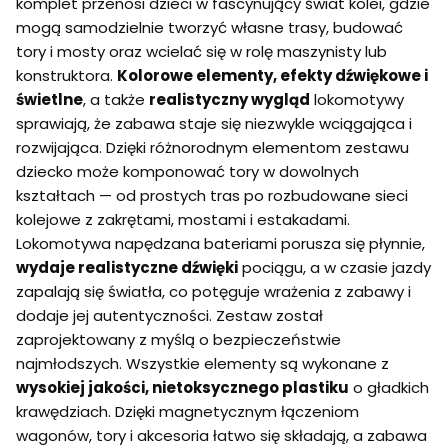
komplet przenosi dzieci w fascynujący świat kolei, gdzie
mogą samodzielnie tworzyć własne trasy, budować
tory i mosty oraz wcielać się w rolę maszynisty lub
konstruktora.
Kolorowe elementy, efekty dźwiękowe i
świetlne
, a także
realistyczny wygląd
lokomotywy
sprawiają, że zabawa staje się niezwykle wciągająca i
rozwijająca. Dzięki różnorodnym elementom zestawu
dziecko może komponować tory w dowolnych
kształtach — od prostych tras po rozbudowane sieci
kolejowe z zakrętami, mostami i estakadami.
Lokomotywa napędzana bateriami porusza się płynnie,
wydaje realistyczne dźwięki
pociągu, a w czasie jazdy
zapalają się światła, co potęguje wrażenia z zabawy i
dodaje jej autentyczności. Zestaw został
zaprojektowany z myślą o bezpieczeństwie
najmłodszych. Wszystkie elementy są wykonane z
wysokiej jakości, nietoksycznego plastiku
o gładkich
krawędziach. Dzięki magnetycznym łączeniom
wagonów, tory i akcesoria łatwo się składają, a zabawa