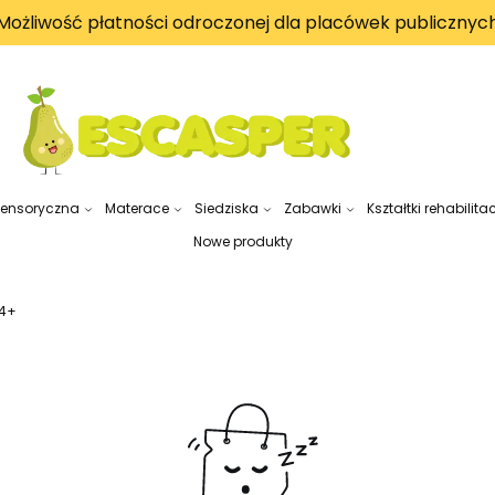
Możliwość płatności odroczonej dla placówek publicznyc
sensoryczna
Materace
Siedziska
Zabawki
Kształtki rehabilita
Nowe produkty
 4+