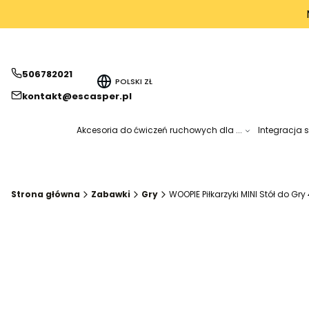
506782021
POLSKI
ZŁ
kontakt@escasper.pl
Akcesoria do ćwiczeń ruchowych dla ...
Integracja 
Strona główna
Zabawki
Gry
WOOPIE Piłkarzyki MINI Stół do Gry