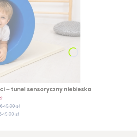
i – tunel sensoryczny niebieska
ł
649,00 zł
649,00 zł