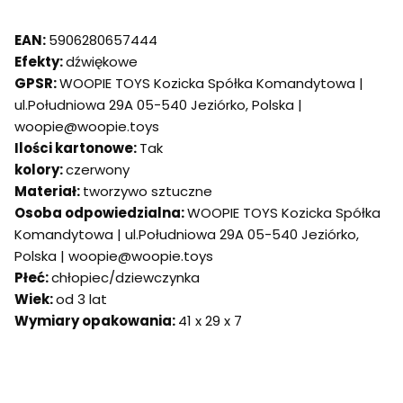
EAN:
5906280657444
Efekty:
dźwiękowe
GPSR:
WOOPIE TOYS Kozicka Spółka Komandytowa |
ul.Południowa 29A 05-540 Jeziórko, Polska |
woopie@woopie.toys
Ilości kartonowe:
Tak
kolory:
czerwony
Materiał:
tworzywo sztuczne
Osoba odpowiedzialna:
WOOPIE TOYS Kozicka Spółka
Komandytowa | ul.Południowa 29A 05-540 Jeziórko,
Polska | woopie@woopie.toys
Płeć:
chłopiec/dziewczynka
Wiek:
od 3 lat
Wymiary opakowania:
41 x 29 x 7