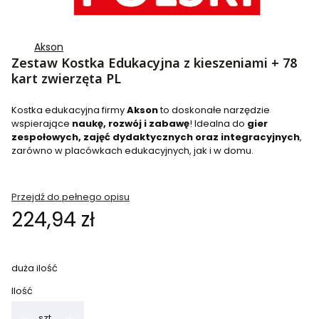
Akson
Zestaw Kostka Edukacyjna z kieszeniami + 78
kart zwierzęta PL
Kostka edukacyjna firmy
Akson
to doskonałe narzędzie
wspierające
naukę, rozwój i zabawę
! Idealna do
gier
zespołowych, zajęć dydaktycznych oraz integracyjnych
,
zarówno w placówkach edukacyjnych, jak i w domu.
Przejdź do pełnego opisu
Cena
224,94 zł
duża ilość
Ilość
szt.