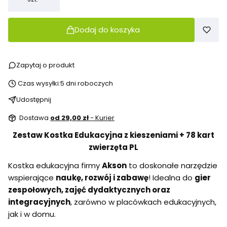
Dodaj do koszyka
Zapytaj o produkt
Czas wysyłki:
5 dni roboczych
Udostępnij
Dostawa
od 29,00 zł
- Kurier
Zestaw Kostka Edukacyjna z kieszeniami + 78 kart
zwierzęta PL
Kostka edukacyjna firmy
Akson
to doskonałe narzędzie
wspierające
naukę, rozwój i zabawę
! Idealna do
gier
zespołowych, zajęć dydaktycznych oraz
integracyjnych
, zarówno w placówkach edukacyjnych,
jak i w domu.