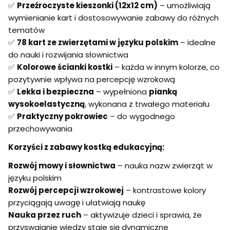
✅
Przeźroczyste kieszonki (12x12 cm)
– umożliwiają
wymienianie kart i dostosowywanie zabawy do różnych
tematów
✅
78 kart ze zwierzętami w języku polskim
– idealne
do nauki i rozwijania słownictwa
✅
Kolorowe ścianki kostki
– każda w innym kolorze, co
pozytywnie wpływa na percepcję wzrokową
✅
Lekka i bezpieczna
– wypełniona
pianką
wysokoelastyczną
, wykonana z trwałego materiału
✅
Praktyczny pokrowiec
– do wygodnego
przechowywania
Korzyści z zabawy kostką edukacyjną:
Rozwój mowy i słownictwa
– nauka nazw zwierząt w
języku polskim
Rozwój percepcji wzrokowej
– kontrastowe kolory
przyciągają uwagę i ułatwiają naukę
Nauka przez ruch
– aktywizuje dzieci i sprawia, że
przyswajanie wiedzy staje się dynamiczne