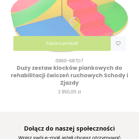
Zobacz produkt
0960-687D7
Duży zestaw klocków piankowych do
rehabilitacji ćwiczeń ruchowych Schody i
Zjazdy
Cena
2 850,00 zł
Dołącz do naszej społeczności
Wpisz swój e-mail, jeżeli chcesz otrzymywać