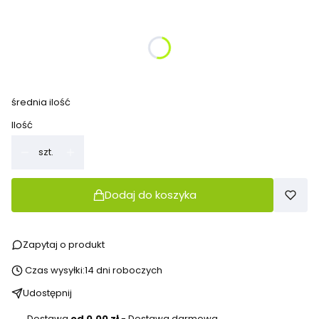
Wybierz wariant produktu:
Poszczególne warianty mogą różnić się ceną
Połączenie rzepami
(+120,00 zł)
Opcjonalne
średnia ilość
Ilość
szt.
Dodaj do koszyka
Zapytaj o produkt
Czas wysyłki:
14 dni roboczych
Udostępnij
Dostawa
od 0,00 zł
- Dostawa darmowa