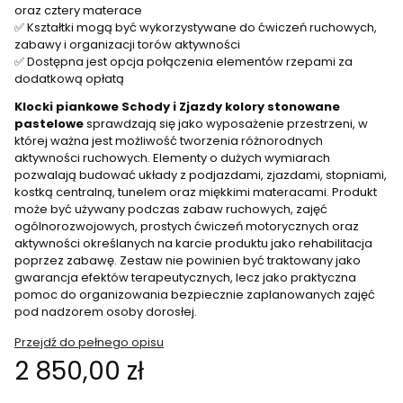
oraz cztery materace
✅ Kształtki mogą być wykorzystywane do ćwiczeń ruchowych,
zabawy i organizacji torów aktywności
✅ Dostępna jest opcja połączenia elementów rzepami za
dodatkową opłatą
Klocki piankowe Schody i Zjazdy kolory stonowane
pastelowe
sprawdzają się jako wyposażenie przestrzeni, w
której ważna jest możliwość tworzenia różnorodnych
aktywności ruchowych. Elementy o dużych wymiarach
pozwalają budować układy z podjazdami, zjazdami, stopniami,
kostką centralną, tunelem oraz miękkimi materacami. Produkt
może być używany podczas zabaw ruchowych, zajęć
ogólnorozwojowych, prostych ćwiczeń motorycznych oraz
aktywności określanych na karcie produktu jako rehabilitacja
poprzez zabawę. Zestaw nie powinien być traktowany jako
gwarancja efektów terapeutycznych, lecz jako praktyczna
pomoc do organizowania bezpiecznie zaplanowanych zajęć
pod nadzorem osoby dorosłej.
Przejdź do pełnego opisu
Cena
2 850,00 zł