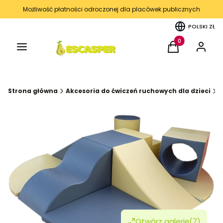
Możliwość płatności odroczonej dla placówek publicznych
POLSKI
ZŁ
Menu
Produkty w kos
Koszyk
Zaloguj 
Strona główna
Akcesoria do ćwiczeń ruchowych dla dzieci
Otwórz galerię
(7)