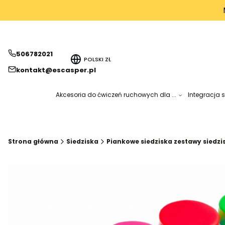
506782021
POLSKI
ZŁ
kontakt@escasper.pl
Akcesoria do ćwiczeń ruchowych dla ...
Integracja 
Strona główna
Siedziska
Piankowe siedziska zestawy siedzis