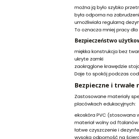
można ją było szybko przet
była odporna na zabrudzen
umożliwiała regularną dezyn
To oznacza mniej pracy dla 
Bezpieczeństwo użytko
miękka konstrukcja bez tw
ukryte zamki
zaokrąglone krawędzie stoj
Daje to spokój podczas cod
Bezpieczne i trwałe 
Zastosowane materiały spe
placówkach edukacyjnych:
ekoskóra PVC (stosowana w
materiał wolny od ftalanów
łatwe czyszczenie i dezynfe
wysoka odporność na ścieran