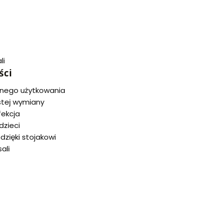
li
ści
wnego użytkowania
stej wymiany
fekcja
dzieci
zięki stojakowi
ali