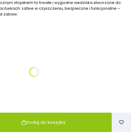
cznym stojakiem to trwałe i wygodne siedziska stworzone do
acówkach. Łatwe w czyszczeniu, bezpieczne i funkcjonalne –
sal zabaw.
żnić się ceną
Dodaj do koszyka