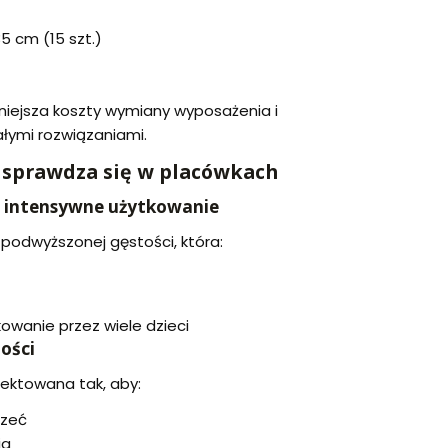
35 cm (15 szt.)
mniejsza koszty wymiany wyposażenia i
ałymi rozwiązaniami.
 sprawdza się w placówkach
a intensywne użytkowanie
 podwyższonej gęstości, która:
owanie przez wiele dzieci
ości
jektowana tak, aby:
rzeć
ia