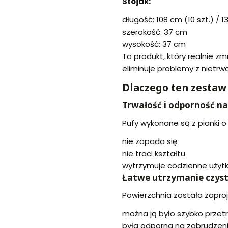
Stojak:
długość: 108 cm (10 szt.) / 1
szerokość: 37 cm
wysokość: 37 cm
To produkt, który realnie z
eliminuje problemy z nietrw
Dlaczego ten zestaw
Trwałość i odporność n
Pufy wykonane są z pianki o
nie zapada się
nie traci kształtu
wytrzymuje codzienne użytk
Łatwe utrzymanie czyst
Powierzchnia została zapro
można ją było szybko przet
była odporna na zabrudzen