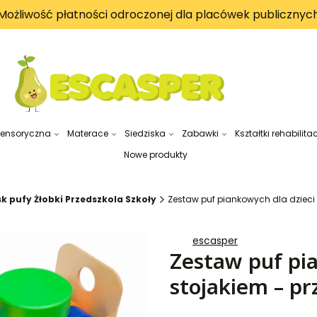
Możliwość płatności odroczonej dla placówek publicznyc
sensoryczna
Materace
Siedziska
Zabawki
Kształtki rehabilita
Nowe produkty
k pufy Żłobki Przedszkola Szkoły
Zestaw puf piankowych dla dzieci 
escasper
Zestaw puf pia
stojakiem – pr