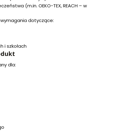
czeństwa (m.in. OEKO-TEX, REACH – w
a wymagania dotyczące:
h i szkołach
odukt
ny dla:
go