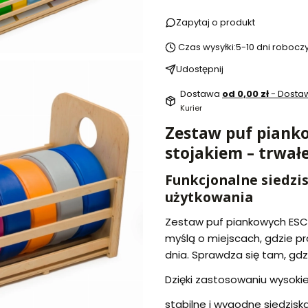
Zapytaj o produkt
Czas wysyłki:
5-10 dni robocz
Udostępnij
Dostawa
od 0,00 zł
- Dost
Kurier
Zestaw puf pianko
stojakiem – trwał
Funkcjonalne siedzi
użytkowania
Zestaw puf piankowych ESC
myślą o miejscach, gdzie p
dnia. Sprawdza się tam, gdz
Dzięki zastosowaniu wysoki
stabilne i wygodne siedziska