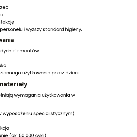
rzeć
ia
fekcję
personelu i wyższy standard higieny.
wania
ardych elementów
aka
ziennego użytkowania przez dzieci.
materiały
łniają wymagania użytkowania w
 wyposażeniu specjalistycznym)
kcja
ie (ok. 50 000 cykli)