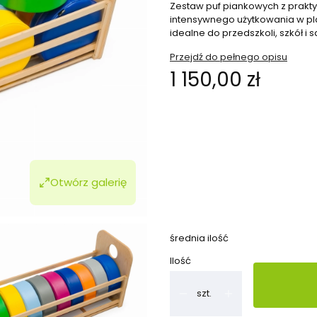
Zestaw puf piankowych z prakty
intensywnego użytkowania w pl
idealne do przedszkoli, szkół i 
Przejdź do pełnego opisu
Cena
1 150,00 zł
Wybierz wariant produktu:
Poszczególne warianty mogą ró
*
Ilość poduszek
Otwórz galerię
Wybierz
średnia ilość
Ilość
szt.