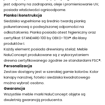
jest odporny na zadrapania, oleje i promieniowanie UV,
posiada właściwości ognioodporne.
Pianka i konstrukcja
Siedziska wypełnione są średnio twardą pianką
poliuretanową o podwyższonej odporności na
odkształcenia. Pianka posiada atest higieniczny oraz
certyfikat STANDARD 100 by OEKO-TEX® dla klasy
produktów I.
Każdy element posiada drewniany stelaż. Meble
NaluConcept produkowane są z wykorzystaniem
drewna certyfikowanego zgodnie ze standardami FSC®.
Personalizacja
Zestaw dostępny jest w szerokiej gamie kolorów. Kolor
kanapy narożnej, fotela i siedziska kwadratowego
można wybrać osobno.
Gwarancja
Wszystkie meble marki NaluConcept objęte są
dwuletnią gwarancją producenta.