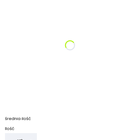
Proszę podać kolor kanapy narożnej:
Opcjonalne
Proszę podać kolor fotela
Opcjonalne
Proszę podać kolor pufy/ stoliczka kwadrat
Opcjonalne
*
Proszę wybrać wysokość siedziska
32 cm klasy 1-3
42 cm klasy 3-8 i dorośli
(+530,00 zł)
średnia ilość
Ilość