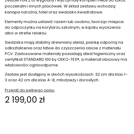
Zestaw FUN 2 to wygodny i wytrzymały komplet mebli do szkół,
poczekalni i innych placówek. W skład zestawu wchodzą
kanapa narożna, fotel oraz siedzisko kwadratowe.
Elementy można ustawić razem lub osobno, tworząc miejsce
do odpoczynku na korytarzu szkolnym, w kąciku wyciszenia
albo w strefie relaksu.
Siedziska mają stabilny drewniany stelaż, piankę odporną na
odkształcenia oraz łatwe do czyszczenia obicie z materiału
PCV. Zastosowane materiały posiadają atest higieniczny oraz
certyfikat STANDARD 100 by OEKO-TEX®, a materiał obiciowy ma
właściwości ognioodporne.
Zestaw jest dostępny w dwóch wysokościach: 32 cm dla klas 1–
3 oraz 42 cm dla klas 4–8, młodzieży i dorosłych.
Przejdź do pełnego opisu
Cena
2 199,00 zł
Wybierz wariant produktu:
Poszczególne warianty mogą różnić się ceną