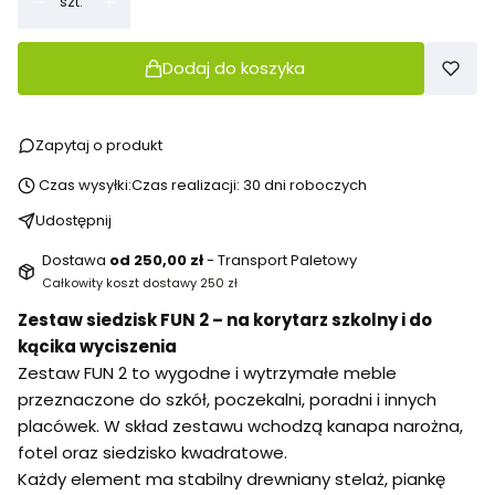
szt.
Dodaj do koszyka
Zapytaj o produkt
Czas wysyłki:
Czas realizacji: 30 dni roboczych
Udostępnij
Dostawa
od 250,00 zł
- Transport Paletowy
Całkowity koszt dostawy 250 zł
Zestaw siedzisk FUN 2 – na korytarz szkolny i do
kącika wyciszenia
Zestaw FUN 2 to wygodne i wytrzymałe meble
przeznaczone do szkół, poczekalni, poradni i innych
placówek. W skład zestawu wchodzą kanapa narożna,
fotel oraz siedzisko kwadratowe.
Każdy element ma stabilny drewniany stelaż, piankę