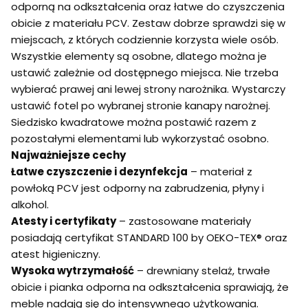
odporną na odkształcenia oraz łatwe do czyszczenia
obicie z materiału PCV. Zestaw dobrze sprawdzi się w
miejscach, z których codziennie korzysta wiele osób.
Wszystkie elementy są osobne, dlatego można je
ustawić zależnie od dostępnego miejsca. Nie trzeba
wybierać prawej ani lewej strony narożnika. Wystarczy
ustawić fotel po wybranej stronie kanapy narożnej.
Siedzisko kwadratowe można postawić razem z
pozostałymi elementami lub wykorzystać osobno.
Najważniejsze cechy
Łatwe czyszczenie i dezynfekcja
– materiał z
powłoką PCV jest odporny na zabrudzenia, płyny i
alkohol.
Atesty i certyfikaty
– zastosowane materiały
posiadają certyfikat STANDARD 100 by OEKO-TEX® oraz
atest higieniczny.
Wysoka wytrzymałość
– drewniany stelaż, trwałe
obicie i pianka odporna na odkształcenia sprawiają, że
meble nadają się do intensywnego użytkowania.