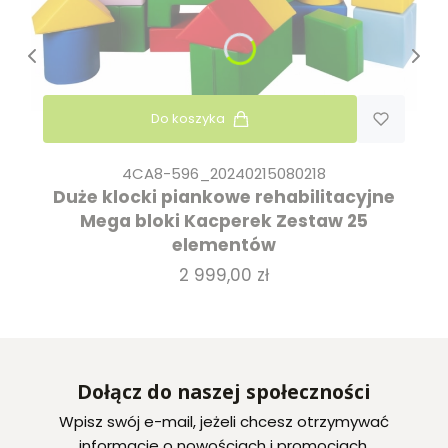
Do koszyka
4CA8-596_20240215080218
Duże klocki piankowe rehabilitacyjne
Mega bloki Kacperek Zestaw 25
elementów
Cena
2 999,00 zł
Dołącz do naszej społeczności
Wpisz swój e-mail, jeżeli chcesz otrzymywać
informacje o nowościach i promocjach.