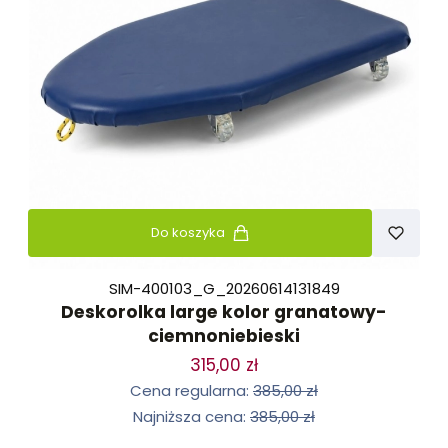
Do koszyka
SIM-400103_G_20260614131849
Deskorolka large kolor granatowy-
ciemnoniebieski
315,00 zł
Cena regularna:
385,00 zł
Najniższa cena:
385,00 zł