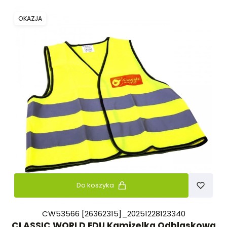
OKAZJA
Do koszyka
CW53566 [26362315]_20251228123340
CLASSIC WORLD EDU Kamizelka Odblaskowa