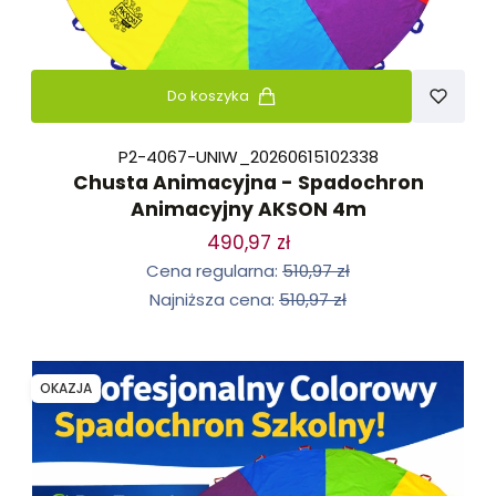
Do koszyka
P2-4067-UNIW_20260615102338
Chusta Animacyjna - Spadochron
Animacyjny AKSON 4m
490,97 zł
Cena regularna:
510,97 zł
Najniższa cena:
510,97 zł
OKAZJA