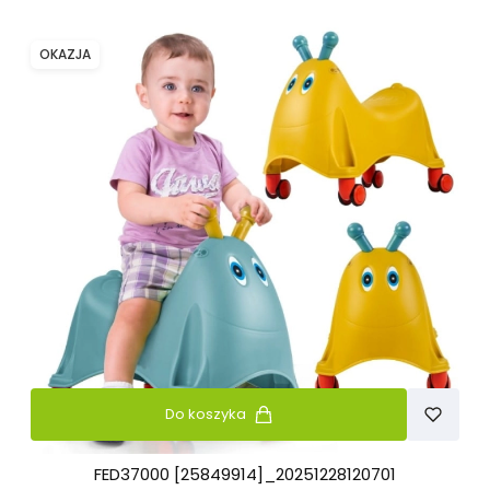
OKAZJA
Do koszyka
FED37000 [25849914]_20251228120701