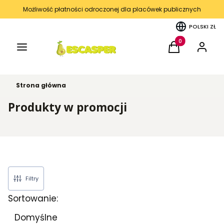
Możliwość płatności odroczonej dla placówek publicznych
POLSKI
ZŁ
Menu
Produkty w kos
Koszyk
Zaloguj 
Strona główna
Produkty w promocji
Filtry
Sortowanie:
Lista produktów
Domyślne