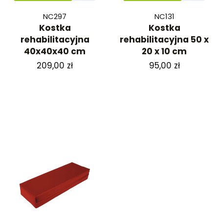
NC297
NC131
Kostka
Kostka
rehabilitacyjna
rehabilitacyjna 50 x
40x40x40 cm
20 x 10 cm
Cena
Cena
209,00 zł
95,00 zł