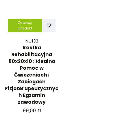
Zobacz
produkt
NC133
Kostka
Rehabilitacyjna
60x20x10 : Idealna
Pomoc w
Ćwiczeniach i
Zabiegach
Fizjoterapeutycznyc
h Egzamin
zawodowy
Cena
99,00 zł