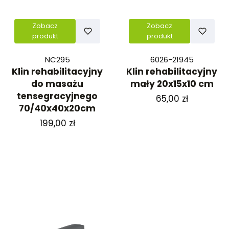
Zobacz
Zobacz
produkt
produkt
NC295
6026-21945
Klin rehabilitacyjny
Klin rehabilitacyjny
do masażu
mały 20x15x10 cm
tensegracyjnego
Cena
65,00 zł
70/40x40x20cm
Cena
199,00 zł