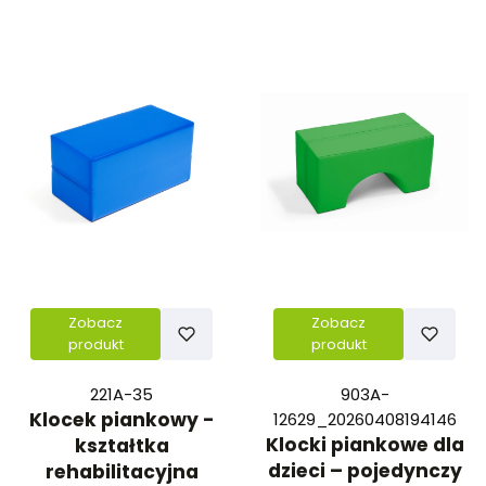
Zobacz
Zobacz
produkt
produkt
221A-35
903A-
Klocek piankowy -
12629_20260408194146
Klocki piankowe dla
kształtka
dzieci – pojedynczy
rehabilitacyjna