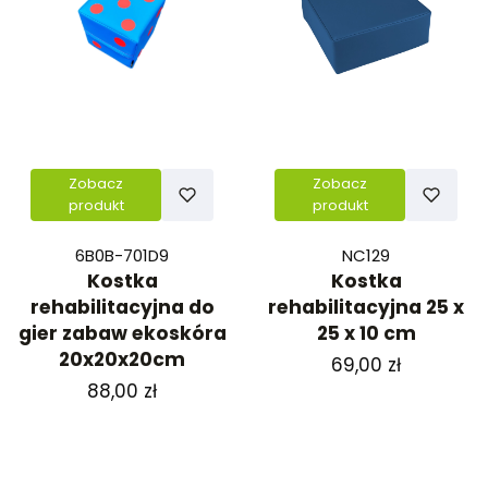
Zobacz
Zobacz
produkt
produkt
6B0B-701D9
NC129
Kostka
Kostka
rehabilitacyjna do
rehabilitacyjna 25 x
gier zabaw ekoskóra
25 x 10 cm
20x20x20cm
Cena
69,00 zł
Cena
88,00 zł