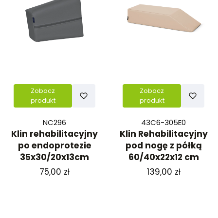
Zobacz
Zobacz
produkt
produkt
NC296
43C6-305E0
Klin rehabilitacyjny
Klin Rehabilitacyjny
po endoprotezie
pod nogę z półką
35x30/20x13cm
60/40x22x12 cm
Cena
Cena
75,00 zł
139,00 zł