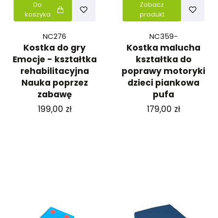
Do
Zobacz
koszyka
produkt
NC276
NC359-
Kostka do gry
Kostka malucha
Emocje - kształtka
kształtka do
rehabilitacyjna
poprawy motoryki
Nauka poprzez
dzieci piankowa
zabawę
pufa
Cena
Cena
199,00 zł
179,00 zł