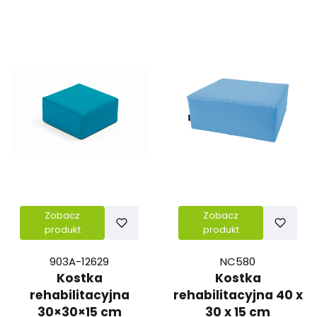
Zobacz
Zobacz
produkt
produkt
903A-12629
NC580
Kostka
Kostka
rehabilitacyjna
rehabilitacyjna 40 x
30×30×15 cm
30 x 15 cm