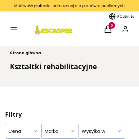
Możliwość płatności odroczonej dla placówek publicznych
POLSKI
ZŁ
Menu
Produkty w kos
Koszyk
Zaloguj 
Strona główna
Kształtki rehabilitacyjne
Filtry
Cena
Marka
Wysyłka w