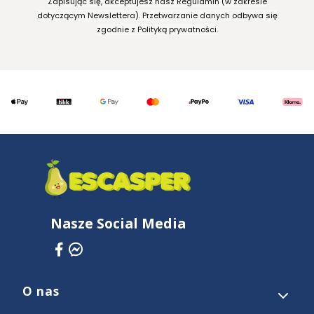
Zapisując się, akceptujesz nasz Regulamin (w zakresie
dotyczącym Newslettera). Przetwarzanie danych odbywa się
zgodnie z Polityką prywatności.
Nasze Social Media
O nas
Linki w stopce