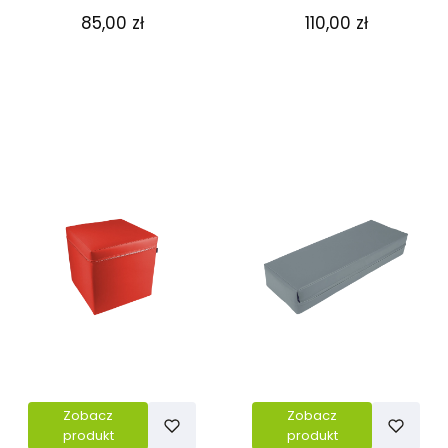
Cena
Cena
85,00 zł
110,00 zł
Zobacz
Zobacz
produkt
produkt