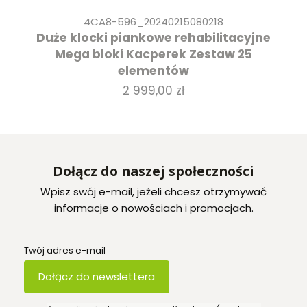
4CA8-596_20240215080218
Duże klocki piankowe rehabilitacyjne
Mega bloki Kacperek Zestaw 25
elementów
Cena
2 999,00 zł
Dołącz do naszej społeczności
Wpisz swój e-mail, jeżeli chcesz otrzymywać
informacje o nowościach i promocjach.
Twój adres e-mail
Dołącz do newslettera