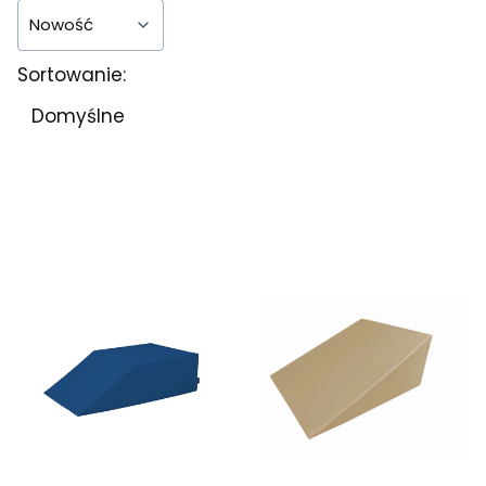
Nowość
Sortowanie:
Koniec filtrów
Lista produktów
Domyślne