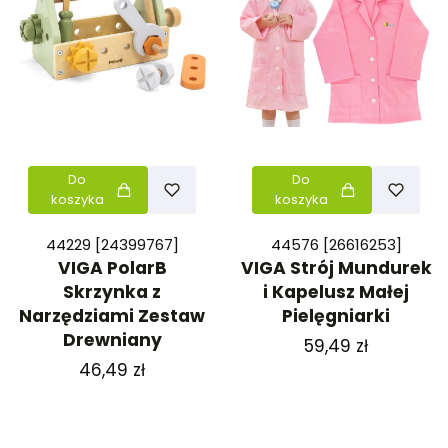
Do
Do
koszyka
koszyka
44229 [24399767]
44576 [26616253]
VIGA PolarB
VIGA Strój Mundurek
Skrzynka z
i Kapelusz Małej
Narzędziami Zestaw
Pielęgniarki
Drewniany
Cena
59,49 zł
Cena
46,49 zł