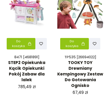
Do
Do
koszyka
koszyka
8471 [4681891]
TP535 [26694022]
STEP2 Opiekunka
TOOKY TOY
Kącik Opiekunki
Drewniany
Pokój Zabaw dla
Kempingowy Zestaw
lalek
Do Gotowania
Ognisko
Cena
785,49 zł
Cena
67,49 zł