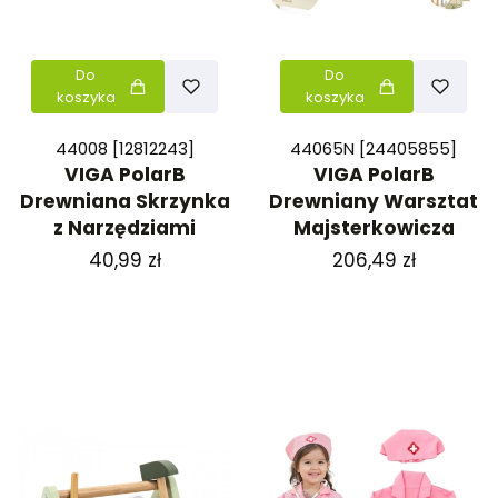
Do
Do
koszyka
koszyka
44008 [12812243]
44065N [24405855]
VIGA PolarB
VIGA PolarB
Drewniana Skrzynka
Drewniany Warsztat
z Narzędziami
Majsterkowicza
Cena
Cena
40,99 zł
206,49 zł