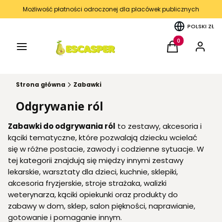
Możliwość płatności odroczonej dla placówek publicznych
POLSKI
ZŁ
Menu
Produkty w kos
Koszyk
Zaloguj 
Strona główna
Zabawki
Odgrywanie ról
Zabawki do odgrywania ról
to zestawy, akcesoria i
kąciki tematyczne, które pozwalają dziecku wcielać
się w różne postacie, zawody i codzienne sytuacje. W
tej kategorii znajdują się między innymi zestawy
lekarskie, warsztaty dla dzieci, kuchnie, sklepiki,
akcesoria fryzjerskie, stroje strażaka, walizki
weterynarza, kąciki opiekunki oraz produkty do
zabawy w dom, sklep, salon piękności, naprawianie,
gotowanie i pomaganie innym.