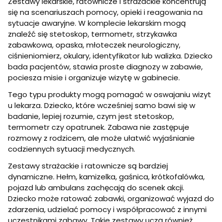
Zestawy lekarskie, ratownicze i strażackie koncentrują
się na scenariuszach pomocy, opieki i reagowania na
sytuacje awaryjne. W komplecie lekarskim mogą
znaleźć się stetoskop, termometr, strzykawka
zabawkowa, opaska, młoteczek neurologiczny,
ciśnieniomierz, okulary, identyfikator lub walizka. Dziecko
bada pacjentów, stawia proste diagnozy w zabawie,
pociesza misie i organizuje wizytę w gabinecie.
Tego typu produkty mogą pomagać w oswajaniu wizyt
u lekarza. Dziecko, które wcześniej samo bawi się w
badanie, lepiej rozumie, czym jest stetoskop,
termometr czy opatrunek. Zabawa nie zastępuje
rozmowy z rodzicem, ale może ułatwić wyjaśnianie
codziennych sytuacji medycznych.
Zestawy strażackie i ratownicze są bardziej
dynamiczne. Hełm, kamizelka, gaśnica, krótkofalówka,
pojazd lub ambulans zachęcają do scenek akcji.
Dziecko może ratować zabawki, organizować wyjazd do
zdarzenia, udzielać pomocy i współpracować z innymi
uczestnikami zabawy. Takie zestawy uczą również