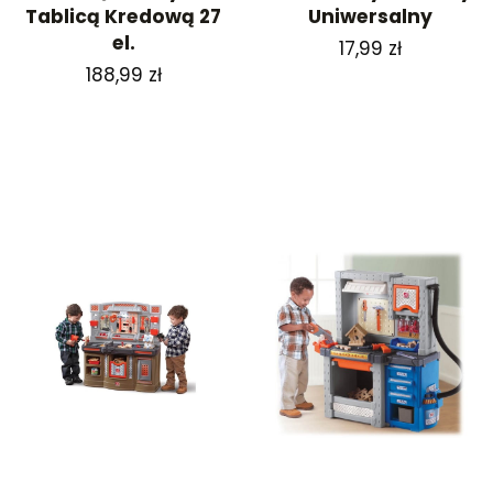
Tablicą Kredową 27
Uniwersalny
el.
Cena
17,99 zł
Cena
188,99 zł