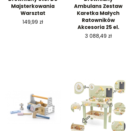
Majsterkowania
Ambulans Zestaw
Warsztat
Karetka Małych
Ratowników
Cena
149,99 zł
Akcesoria 25 el.
Cena
3 088,49 zł