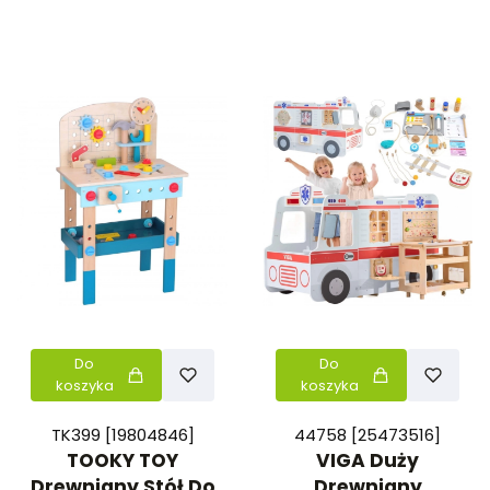
Do
Do
koszyka
koszyka
TK399 [19804846]
44758 [25473516]
TOOKY TOY
VIGA Duży
Drewniany Stół Do
Drewniany