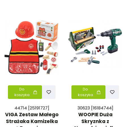
Do
Do
koszyka
koszyka
44714 [25191727]
30623 [16184744]
VIGA Zestaw Małego
WOOPIE Duża
Strażaka Kamizelka
Skryznka z