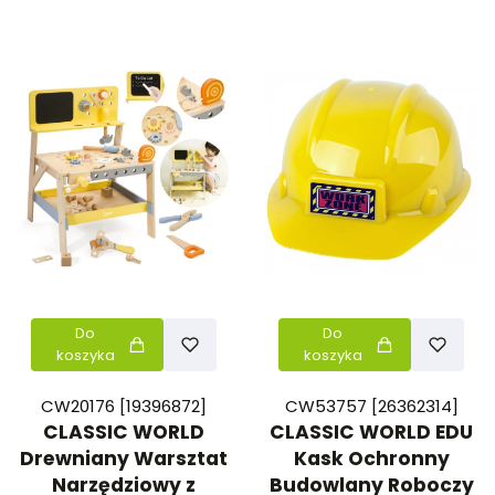
Do
Do
koszyka
koszyka
CW20176 [19396872]
CW53757 [26362314]
CLASSIC WORLD
CLASSIC WORLD EDU
Drewniany Warsztat
Kask Ochronny
Narzędziowy z
Budowlany Roboczy