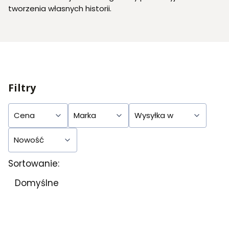
tworzenia własnych historii.
Filtry
Cena
Marka
Wysyłka w
Nowość
Sortowanie:
Koniec filtrów
Lista produktów
Domyślne