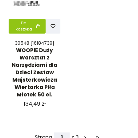
Do
koszyka
30548 [16184739]
WOOPIE Duży
Warsztat z
Narzędziami dla
Dzieci Zestaw
Majsterkowicza
Wiertarka Piła
Młotek 50 el.
Cena
134,49 zł
Strona
z 3