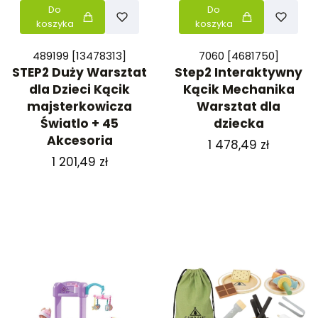
Do
Do
koszyka
koszyka
489199 [13478313]
7060 [4681750]
STEP2 Duży Warsztat
Step2 Interaktywny
dla Dzieci Kącik
Kącik Mechanika
majsterkowicza
Warsztat dla
Światlo + 45
dziecka
Akcesoria
Cena
1 478,49 zł
Cena
1 201,49 zł