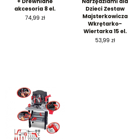
+ Drewniane
Narzędziami dla
akcesoria 8 el.
Dzieci Zestaw
Majsterkowicza
Cena
74,99 zł
Wkrętarko-
Wiertarka 15 el.
Cena
53,99 zł