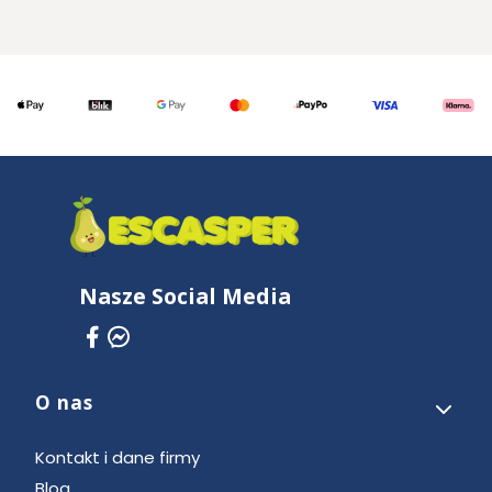
Nasze Social Media
O nas
Linki w stopce
Kontakt i dane firmy
Blog