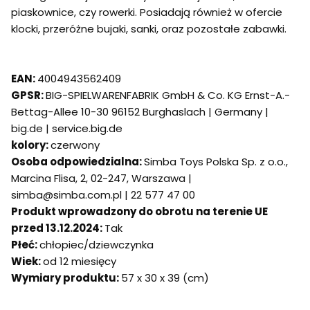
piaskownice, czy rowerki. Posiadają również w ofercie
klocki, przeróżne bujaki, sanki, oraz pozostałe zabawki.
EAN:
4004943562409
GPSR:
BIG-SPIELWARENFABRIK GmbH & Co. KG Ernst-A.-
Bettag-Allee 10-30 96152 Burghaslach | Germany |
big.de | service.big.de
kolory:
czerwony
Osoba odpowiedzialna:
Simba Toys Polska Sp. z o.o.,
Marcina Flisa, 2, 02-247, Warszawa |
simba@simba.com.pl | 22 577 47 00​​​​​​​​​​​​​​
Produkt wprowadzony do obrotu na terenie UE
przed 13.12.2024:
Tak
Płeć:
chłopiec/dziewczynka
Wiek:
od 12 miesięcy
Wymiary produktu:
57 x 30 x 39 (cm)