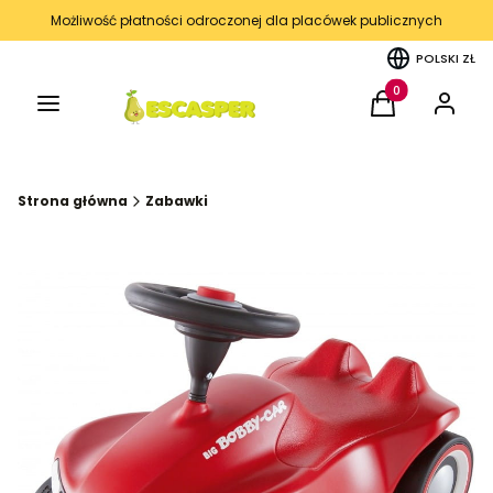
Możliwość płatności odroczonej dla placówek publicznych
POLSKI
ZŁ
Menu
Produkty w kos
Koszyk
Zaloguj 
Strona główna
Zabawki