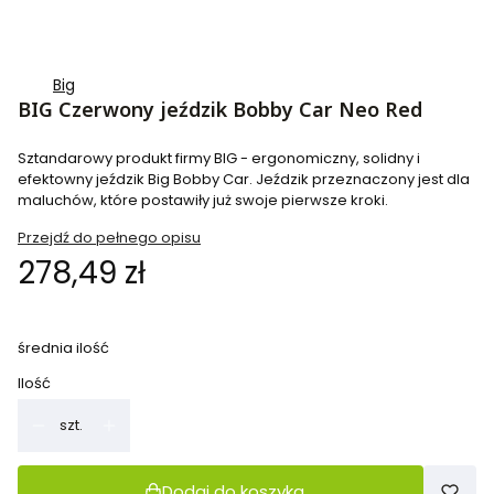
Big
BIG Czerwony jeździk Bobby Car Neo Red
Sztandarowy produkt firmy BIG - ergonomiczny, solidny i
efektowny jeździk Big Bobby Car. Jeździk przeznaczony jest dla
maluchów, które postawiły już swoje pierwsze kroki.
Przejdź do pełnego opisu
Cena
278,49 zł
średnia ilość
Ilość
szt.
Dodaj do koszyka