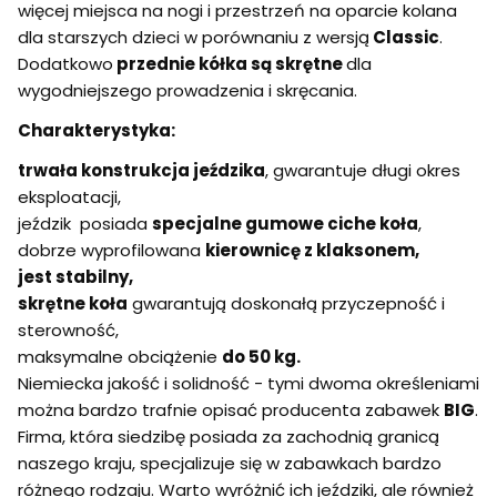
więcej miejsca na nogi i przestrzeń na oparcie kolana
dla starszych dzieci w porównaniu z wersją
Classic
.
Dodatkowo
przednie kółka są skrętne
dla
wygodniejszego prowadzenia i skręcania.
Charakterystyka:
trwała konstrukcja jeździka
, gwarantuje długi okres
eksploatacji,
jeździk posiada
specjalne gumowe ciche koła
,
dobrze wyprofilowana
kierownicę z klaksonem,
jest stabilny,
skrętne koła
gwarantują doskonałą przyczepność i
sterowność,
maksymalne obciążenie
do 50 kg.
Niemiecka jakość i solidność - tymi dwoma określeniami
można bardzo trafnie opisać producenta zabawek
BIG
.
Firma, która siedzibę posiada za zachodnią granicą
naszego kraju, specjalizuje się w zabawkach bardzo
różnego rodzaju. Warto wyróżnić ich jeździki, ale również