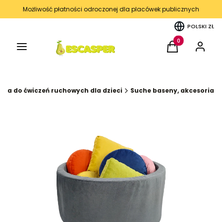
Możliwość płatności odroczonej dla placówek publicznych
POLSKI
ZŁ
Menu
Produkty w kos
Koszyk
Zaloguj 
ria do ćwiczeń ruchowych dla dzieci
Suche baseny, akcesoria