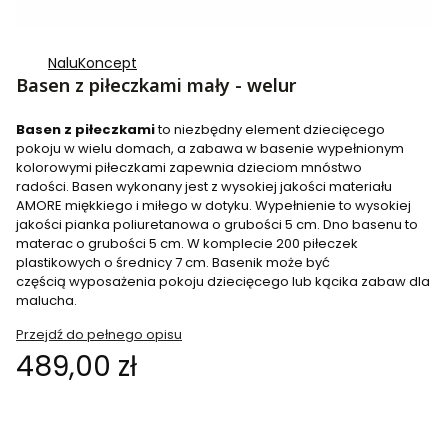
NaluKoncept
Basen z piłeczkami mały - welur
Basen z piłeczkami
to niezbędny element dziecięcego
pokoju w wielu domach, a zabawa w basenie wypełnionym
kolorowymi piłeczkami zapewnia dzieciom mnóstwo
radości. Basen wykonany jest z wysokiej jakości materiału
AMORE miękkiego i miłego w dotyku. Wypełnienie to wysokiej
jakości pianka poliuretanowa o grubości 5 cm. Dno basenu to
materac o grubości 5 cm. W komplecie 200 piłeczek
plastikowych o średnicy 7 cm. Basenik może być
częścią wyposażenia pokoju dziecięcego lub kącika zabaw dla
malucha.
Przejdź do pełnego opisu
Cena
489,00 zł
Wybierz wariant produktu: