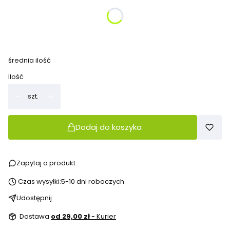
Poszczególne warianty mogą różnić się ceną
*
Kolor do wyboru
Pokaż wszystkie kolory
średnia ilość
Ilość
szt.
Dodaj do koszyka
Zapytaj o produkt
Czas wysyłki:
5-10 dni roboczych
Udostępnij
Dostawa
od 29,00 zł
- Kurier