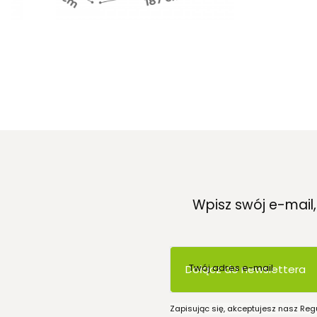
Wpisz swój e-mail
Twój adres e-mail
Dołącz do newslettera
Zapisując się, akceptujesz nasz Reg