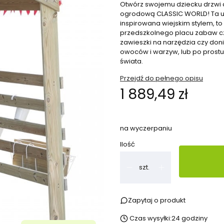
Otwórz swojemu dziecku drzwi 
ogrodową CLASSIC WORLD! Ta ur
inspirowana wiejskim stylem, 
przedszkolnego placu zabaw cz
zawieszki na narzędzia czy do
owoców i warzyw, lub po prost
świata.
Przejdź do pełnego opisu
Cena
1 889,49 zł
na wyczerpaniu
Ilość
szt.
Zapytaj o produkt
Czas wysyłki:
24 godziny