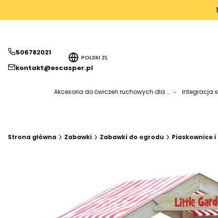
506782021
POLSKI
ZŁ
kontakt@escasper.pl
Akcesoria do ćwiczeń ruchowych dla ...
Integracja 
Strona główna
Zabawki
Zabawki do ogrodu
Piaskownice i