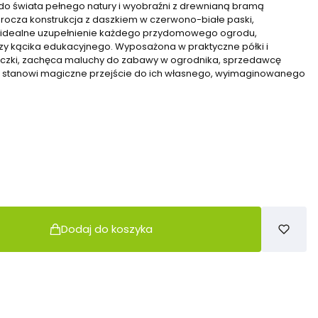
do świata pełnego natury i wyobraźni z drewnianą bramą
ocza konstrukcja z daszkiem w czerwono-białe paski,
to idealne uzupełnienie każdego przydomowego ogrodu,
y kącika edukacyjnego. Wyposażona w praktyczne półki i
niczki, zachęca maluchy do zabawy w ogrodnika, sprzedawcę
u stanowi magiczne przejście do ich własnego, wyimaginowanego
Dodaj do koszyka