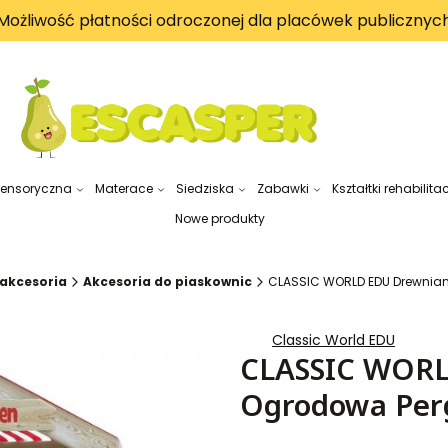
Możliwość płatności odroczonej dla placówek publicznyc
sensoryczna
Materace
Siedziska
Zabawki
Kształtki rehabilita
Nowe produkty
 akcesoria
Akcesoria do piaskownic
CLASSIC WORLD EDU Drewnian
Classic World EDU
CLASSIC WORL
Ogrodowa Perg