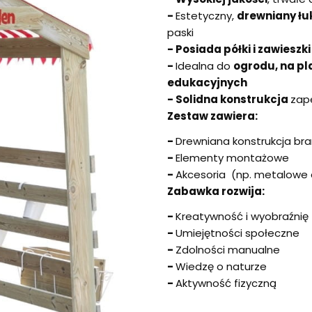
-
Estetyczny,
drewniany ł
paski
-
Posiada półki i zawieszk
-
Idealna do
ogrodu, na pla
edukacyjnych
-
Solidna konstrukcja
zap
Zestaw zawiera:
-
Drewniana konstrukcja br
-
Elementy montażowe
-
Akcesoria (np. metalowe d
Zabawka rozwija:
-
Kreatywność i wyobraźnię
-
Umiejętności społeczne
-
Zdolności manualne
-
Wiedzę o naturze
-
Aktywność fizyczną