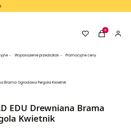
h
Ulubione
Produkty w kos
Koszyk
Zaloguj 
cyjne
Wyposażenie przedszkoli
Promocyjne ceny
a Brama Ogrodowa Pergola Kwietnik
D EDU Drewniana Brama
ola Kwietnik