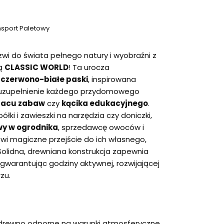
nsport Paletowy
wi do świata pełnego natury i wyobraźni z
ą
CLASSIC WORLD
! Ta urocza
 czerwono-białe paski
, inspirowana
e uzupełnienie każdego przydomowego
lacu zabaw
czy
kącika edukacyjnego
.
ki i zawieszki na narzędzia czy doniczki,
y w ogrodnika
, sprzedawcę owoców i
owi magiczne przejście do ich własnego,
olidna, drewniana konstrukcja zapewnia
gwarantując godziny aktywnej, rozwijającej
zu.
 drewno odporne na warunki atmosferyczne