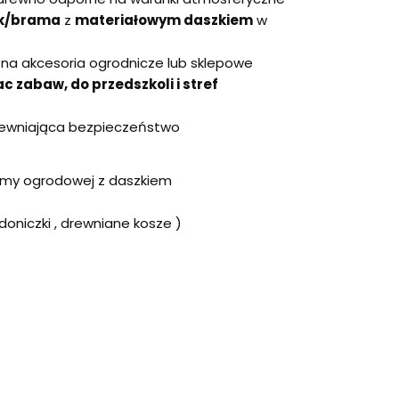
uk/brama
z
materiałowym daszkiem
w
i
na akcesoria ogrodnicze lub sklepowe
c zabaw, do przedszkoli i stref
ewniająca bezpieczeństwo
amy ogrodowej z daszkiem
oniczki , drewniane kosze )