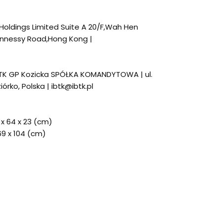
 Holdings Limited Suite A 20/F,Wah Hen
nnessy Road,Hong Kong |
BTK GP Kozicka SPÓŁKA KOMANDYTOWA | ul.
rko, Polska | ibtk@ibtk.pl
 x 64 x 23 (cm)
169 x 104 (cm)