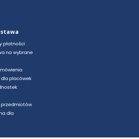
dostawa
 płatności
a na wybrane
zamówienia
u dla placówek
dnostek
u przedmiotów
ma dla