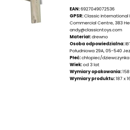
EAN:
6927049072536
GPSR:
Classic International
Commercial Centre, 383 He
andy@classicntoys.com
Materiał:
drewno
Osoba odpowiedzialna:
I
Południowa 29A, 05-540 Jezió
Płeć:
chłopiec/dziewczynka
Wiek:
od 3 lat
Wymiary opakowania:
158
Wymiary produktu:
187 x 