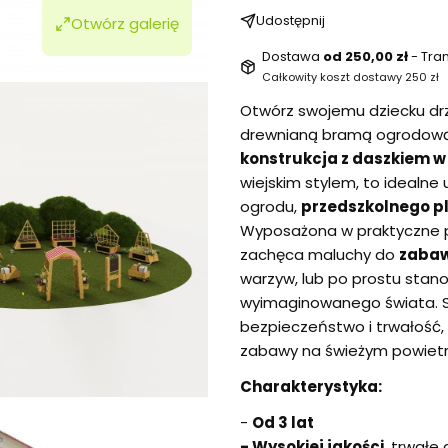
Udostępnij
Otwórz galerię
Dostawa
od 250,00 zł
- Tra
Całkowity koszt dostawy 250 zł
Otwórz swojemu dziecku drz
drewnianą bramą ogrodow
konstrukcja z daszkiem w
wiejskim stylem, to idealn
ogrodu,
przedszkolnego p
Wyposażona w praktyczne pół
zachęca maluchy do
zabaw
warzyw, lub po prostu stan
wyimaginowanego świata. S
bezpieczeństwo i trwałość, 
zabawy na świeżym powietr
Charakterystyka:
-
Od 3 lat
-
Wysokiej jakości
, trwałe