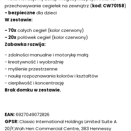
przechowywanie cegiełek na zewnątrz (
kod: CW70158
)
- bezpieczne
dla dzieci
W zestawie:
- 70x
całych cegieł (kolor czerwony)
- 20x
połówek cegieł (kolor czerwony)
Zabawka rozwija:
- zdolności manualne i motorykę małą
- kreatywność i wyobraźnię
- myślenie przestrzenne
- naukę rozpoznawania kolorów i kształtów
- cierpliwość i koncentrację
Brak domku w zestawie.
EAN:
6927049072826
GPSR:
Classic International Holdings Limited Suite A
20/F,Wah Hen Commercial Centre, 383 Hennessy