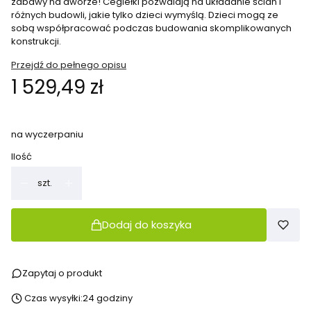
zabawy na dworze! Cegiełki pozwalają na układanie ścian i
różnych budowli, jakie tylko dzieci wymyślą. Dzieci mogą ze
sobą współpracować podczas budowania skomplikowanych
konstrukcji.
Przejdź do pełnego opisu
Cena
1 529,49 zł
na wyczerpaniu
Ilość
szt.
Dodaj do koszyka
Zapytaj o produkt
Czas wysyłki:
24 godziny