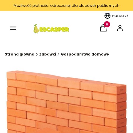
Możliwość płatności odroczonej dla placówek publicznych
POLSKI
ZŁ
Menu
Produkty w kos
Koszyk
Zaloguj 
Strona główna
Zabawki
Gospodarstwo domowe