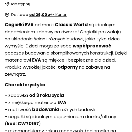
Udostępnij
Dostawa
od 29,00 zł
- Kurier
Cegiełki EVA
od marki
Classic World
są idealnym
dopełnieniem zabawy na dworze! Cegiełki pozwalają
na układanie ścian i różnych budowli, jakie tylko dzieci
wymyślą. Dzieci mogą ze sobą
współpracować
podczas budowania skomplikowanych konstrukcji. Dzięki
materiałowi
EVA
są miękkie i bezpieczne dla dzieci.
Produkt wysokiej jakości
odporny
na zabawę na
zewnątrz.
Charakterystyka:
- zabawka
od 3 roku życia
- z miękkiego materiału
EVA
- możliwość
budowania
różnych budowli
- cegiełki są idealnym dopełnieniem domku/altany
(
kod: CW70157
)
- rekomendujemy zakup magazynku/pojemnika na