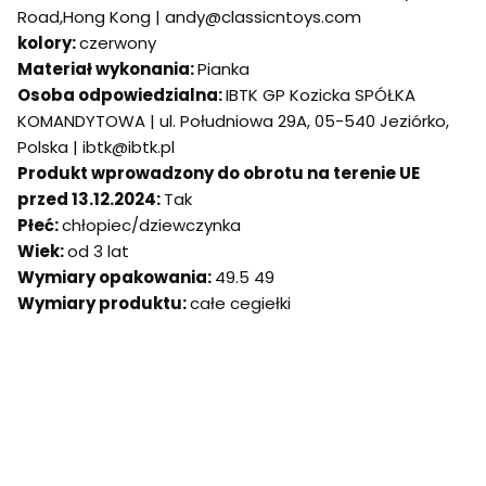
Road,Hong Kong | andy@classicntoys.com
kolory:
czerwony
Materiał wykonania:
Pianka
Osoba odpowiedzialna:
IBTK GP Kozicka SPÓŁKA
KOMANDYTOWA | ul. Południowa 29A, 05-540 Jeziórko,
Polska | ibtk@ibtk.pl
Produkt wprowadzony do obrotu na terenie UE
przed 13.12.2024:
Tak
Płeć:
chłopiec/dziewczynka
Wiek:
od 3 lat
Wymiary opakowania:
49.5 49
Wymiary produktu:
całe cegiełki