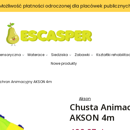
Możliwość płatności odroczonej dla placówek publicznyc
sensoryczna
Materace
Siedziska
Zabawki
Kształtki rehabilita
Nowe produkty
chron Animacyjny AKSON 4m
Akson
Chusta Animac
AKSON 4m