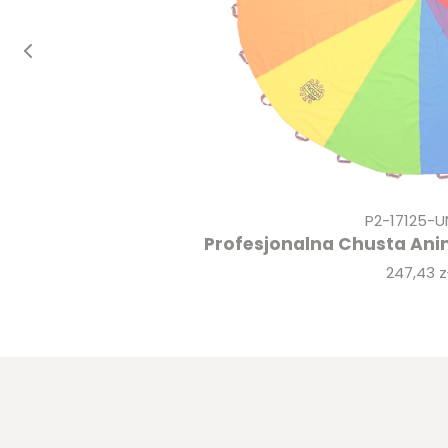
P2-17125-U
Profesjonalna Chusta An
Cena
247,43 z