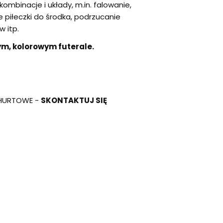
kombinacje i układy, m.in. falowanie,
 piłeczki do środka, podrzucanie
w itp.
m, kolorowym futerale.
 HURTOWE -
SKONT
A
KTUJ SIĘ