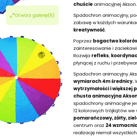
chuście
animacyjnej Akson.
Otwórz galerię
(6)
Spadochron animacyjny, pod
zabawę w każdych warunka
kreatywność
.
Poprzez
bogactwo koloró
zainteresowanie i zaciekaw
Rozwija
refleks
,
koordynac
płynącej z ruchu i przebywan
Spadochron animacyjny Ak
wymiarach 4m średnicy.
W
wytrzymałości i większej 
chusta animacyjna Akson
spadochrony animacyjne je
12 kolorowych trójkątów we
pomarańczowy, żółty, zielo
centrum oraz
24 wzmacni
realizację niemal wszystki