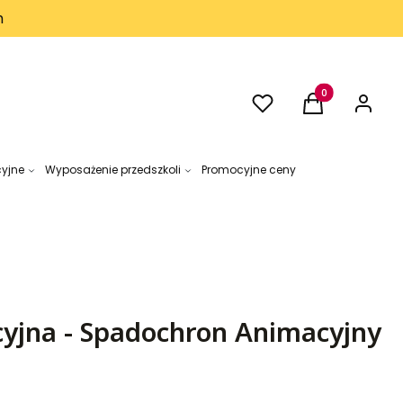
h
Ulubione
Produkty w kos
Koszyk
Zaloguj 
cyjne
Wyposażenie przedszkoli
Promocyjne ceny
yjna - Spadochron Animacyjny