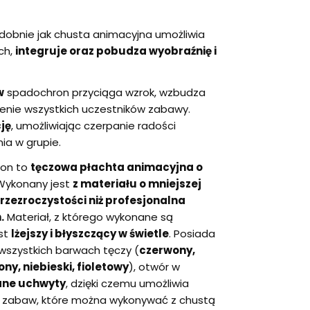
obnie jak chusta animacyjna umożliwia
ch,
integruje oraz pobudza wyobraźnię i
w
spadochron przyciąga wzrok, wzbudza
ienie wszystkich uczestników zabawy.
ję
, umożliwiając czerpanie radości
ia w grupie.
son to
tęczowa płachta animacyjna o
ykonany jest
z materiału o mniejszej
przezroczystości niż profesjonalna
.
Materiał, z którego wykonane są
st
lżejszy i błyszczący w świetle
. Posiada
 wszystkich barwach tęczy (
czerwony,
ny, niebieski, fioletowy
), otwór w
ane uchwyty
, dzięki czemu umożliwia
ch zabaw, które można wykonywać z chustą