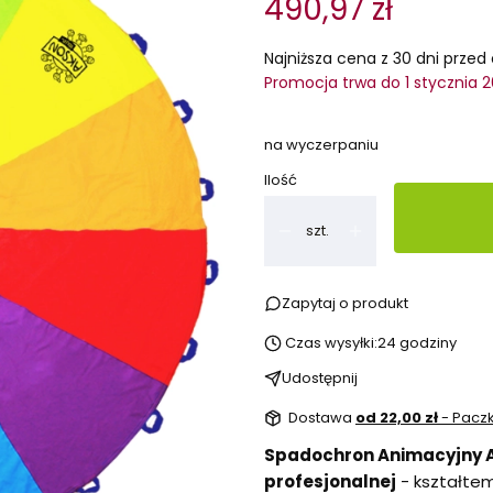
490,97 zł
Najniższa cena z 30 dni przed 
Promocja trwa do 1 stycznia 
na wyczerpaniu
Ilość
szt.
Zapytaj o produkt
Czas wysyłki:
24 godziny
Udostępnij
Dostawa
od 22,00 zł
- Pacz
Spadochron Animacyjny
profesjonalnej
- kształte