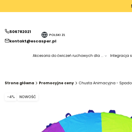
506782021
POLSKI
ZŁ
kontakt@escasper.pl
Akcesoria do ćwiczeń ruchowych dla ...
Integracja 
Strona główna
Promocyjne ceny
Chusta Animacyjna - Spado
Etykiety produktu
ZNIŻKI
-4%
NOWOŚĆ