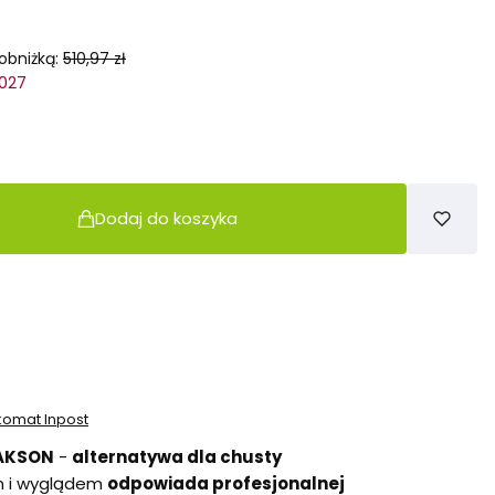
obniżką:
510,97 zł
2027
Dodaj do koszyka
komat Inpost
 AKSON
-
alternatywa dla chusty
m i wyglądem
odpowiada profesjonalnej