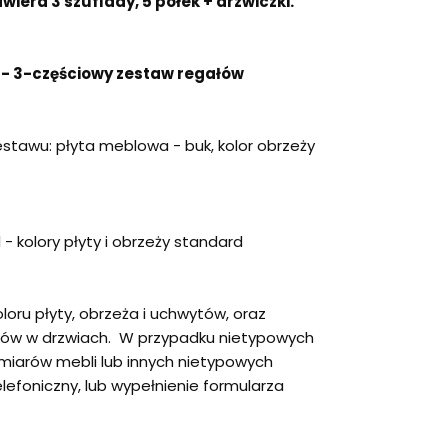
iera 3 szuflady, 5 półek + drzwiczki.
stawu: płyta meblowa - buk, kolor obrzeży
loru płyty, obrzeża i uchwytów, oraz
w w drzwiach. W przypadku nietypowych
miarów mebli lub innych nietypowych
lefoniczny, lub wypełnienie formularza