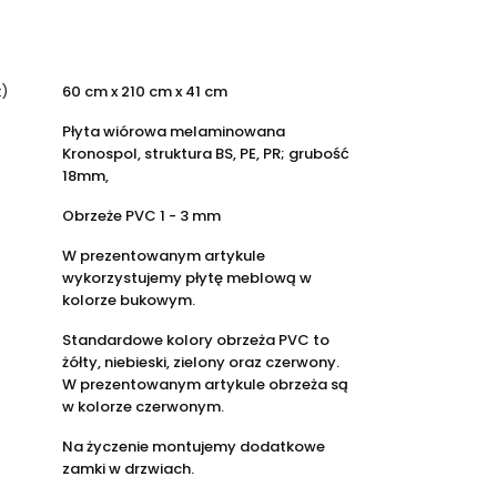
)
60 cm x 210 cm x 41 cm
Płyta wiórowa melaminowana
Kronospol, struktura BS, PE, PR; grubość
18mm,
Obrzeże PVC 1 - 3 mm
W prezentowanym artykule
wykorzystujemy płytę meblową w
kolorze bukowym.
Standardowe kolory obrzeża PVC to
żółty, niebieski, zielony oraz czerwony.
W prezentowanym artykule obrzeża są
w kolorze czerwonym.
Na życzenie montujemy dodatkowe
zamki w drzwiach.