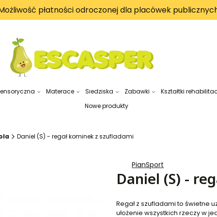
Możliwość płatności odroczonej dla placówek publicznyc
sensoryczna
Materace
Siedziska
Zabawki
Kształtki rehabilita
Nowe produkty
ola
Daniel (S) - regał kominek z szufladami
PianSport
Daniel (S) - r
Regał z szufladami to świetne 
ułożenie wszystkich rzeczy w je