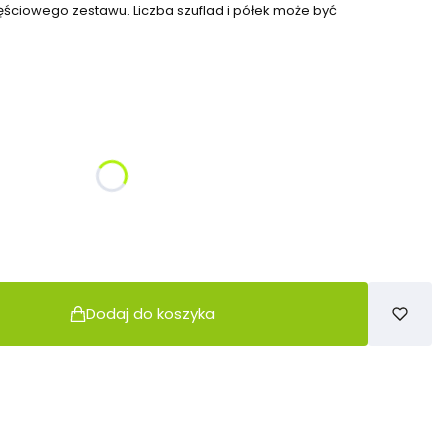
zęściowego zestawu. Liczba szuflad i półek może być
żnić się ceną
Dodaj do koszyka