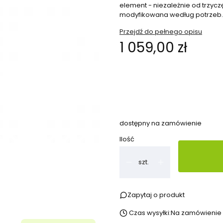
element - niezależnie od trzyc
modyfikowana według potrzeb.
Przejdź do pełnego opisu
Cena
1 059,00 zł
Wybierz wariant produktu:
Poszczególne warianty mogą ró
dostępny na zamówienie
Ilość
szt.
Zapytaj o produkt
Czas wysyłki:
Na zamówienie