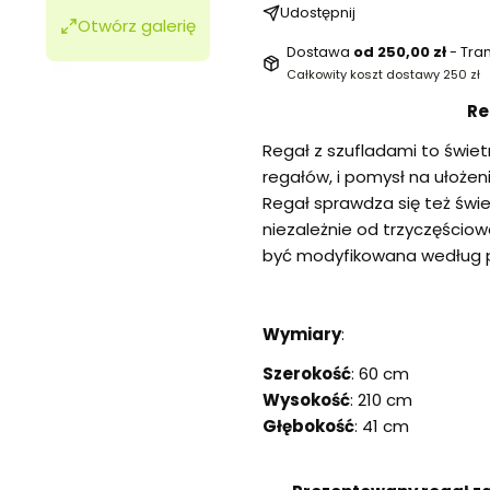
Udostępnij
Otwórz galerię
Dostawa
od 250,00 zł
- Tra
Całkowity koszt dostawy 250 zł
Re
Regał z szufladami to świe
regałów, i pomysł na ułożen
Regał sprawdza się też świ
niezależnie od trzyczęściow
być modyfikowana według 
Wymiary
:
Szerokość
: 60 cm
Wysokość
: 210 cm
Głębokość
: 41 cm