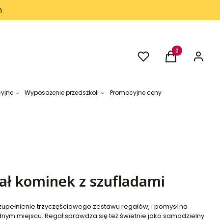
h
Ulubione
Produkty w kos
Koszyk
Zaloguj 
cyjne
Wyposażenie przedszkoli
Promocyjne ceny
egał kominek z szufladami
uzupełnienie trzyczęściowego zestawu regałów, i pomysł na
dnym miejscu. Regał sprawdza się też świetnie jako samodzielny