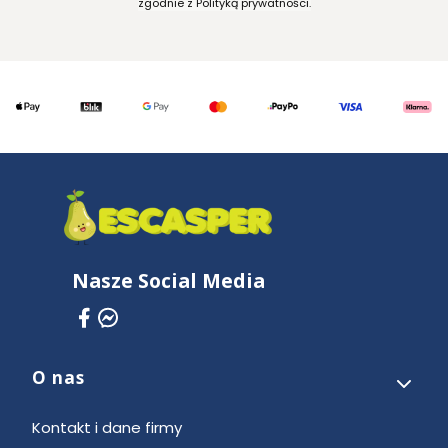
zgodnie z Polityką prywatności.
Nasze Social Media
O nas
Linki w stopce
Kontakt i dane firmy