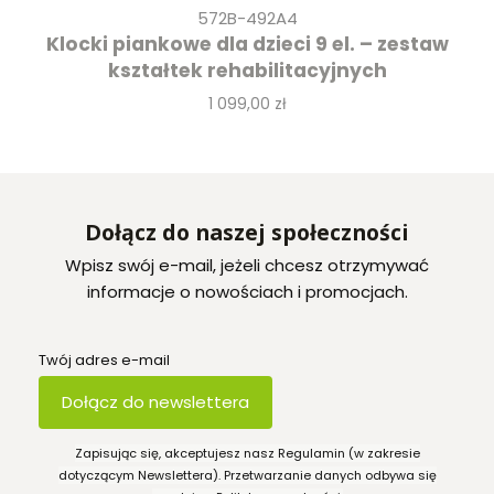
572B-492A4
Klocki piankowe dla dzieci 9 el. – zestaw
kształtek rehabilitacyjnych
Cena
1 099,00 zł
Dołącz do naszej społeczności
Wpisz swój e-mail, jeżeli chcesz otrzymywać
informacje o nowościach i promocjach.
Twój adres e-mail
Dołącz do newslettera
Zapisując się, akceptujesz nasz Regulamin (w zakresie
dotyczącym Newslettera). Przetwarzanie danych odbywa się