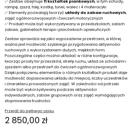
✅ Zestaw obejmuje
11 kształtek piankowych
, w tym schody,
rampę, zjazd, falę, kostkę, tunel, walec i 4 materacyki
✅ Elementy pozwalają tworzyć
układy do zabaw ruchowych
,
zajęć ogólnorozwojowych i ćwiczeń motorycznych
✅ Produkt może być wykorzystywany w przedszkolach, salach
zabaw, gabinetach terapii i placówkach opiekuńczych
Zestaw sprawdza się jako wyposażenie przestrzeni, w której
ważna jest możliwość szybkiego przygotowania aktywności
ruchowych z wykorzystaniem dużych, miękkich form.
Poszczególne części można układać w różne konfiguracje,
tworząc prosty tor przeszkód, strefę ruchu, układ ze schodami i
zjazdem albo przestrzeń do ćwiczeń ogólnorozwojowych.
Dzięki połączeniu elementów o różnych kształtach produkt daje
możliwość dopasowania układu do miejsca, liczby uczestników
i charakteru prowadzonych zajęć. W zależności od potrzeb
może być wykorzystywany podczas aktywności
indywidualnych, zabaw grupowych oraz zajęć wymagających
stopniowania trudności.
Przejdź do pełnego opisu
Cena
2 850,00 zł