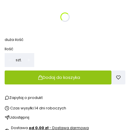
Wybierz wariant produktu:
Poszczególne warianty mogą różnić się ceną
Połączenie rzepami
(+120,00 zł)
Opcjonalne
duża ilość
Ilość
szt.
Dodaj do koszyka
Zapytaj o produkt
Czas wysyłki:
14 dni roboczych
Udostępnij
Dostawa
od 0,00 zł
- Dostawa darmowa