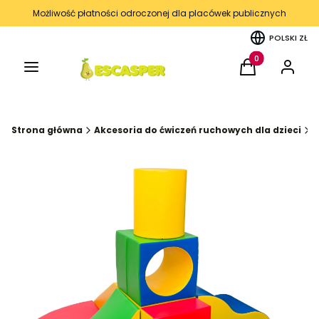
Możliwość płatności odroczonej dla placówek publicznych
POLSKI
ZŁ
Menu
Produkty w kos
Koszyk
Zaloguj 
Strona główna
Akcesoria do ćwiczeń ruchowych dla dzieci